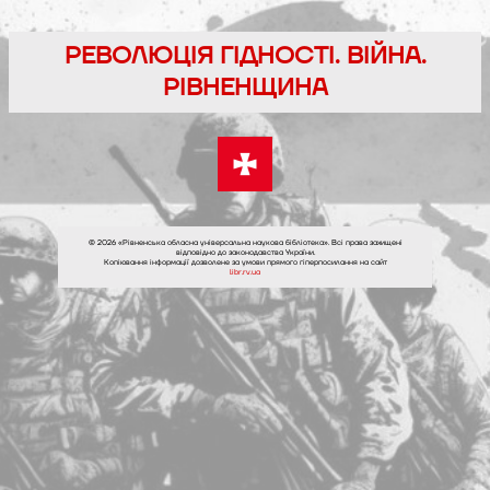
Перейти
до
РЕВОЛЮЦІЯ ГІДНОСТІ. ВІЙНА.
вмісту
РІВНЕНЩИНА
© 2026 «Рівненська обласна універсальна наукова бібліотека». Всі права захищені
відповідно до законодавства України.
Копіювання інформації дозволене за умови прямого гіперпосилання на сайт
libr.rv.ua