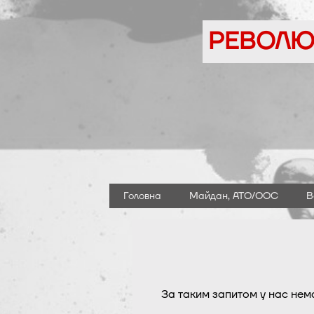
Перейти
до
РЕВОЛЮЦ
вмісту
Головна
Майдан, АТО/ООС
В
За таким запитом у нас нем