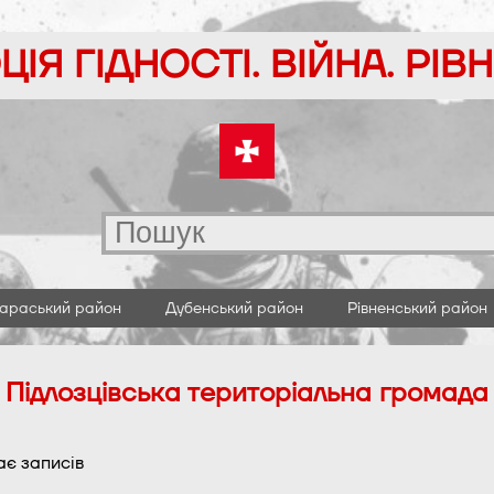
ІЯ ГІДНОСТІ. ВІЙНА. РІ
араський район
Дубенський район
Рівненський район
Підлозцівська територіальна громада
ає записів