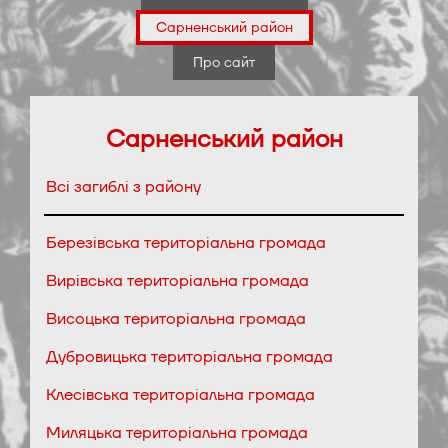
Сарненський район
Про сайт
Сарненський район
Всі загиблі з району
Березівська територіальна громада
Вирівська територіальна громада
Висоцька територіальна громада
Дубровицька територіальна громада
Клесівська територіальна громада
Миляцька територіальна громада