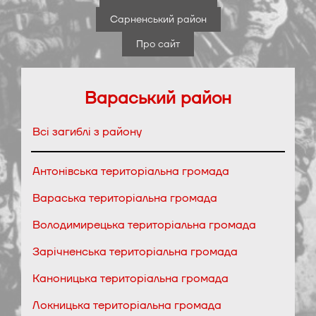
Сарненський район
Про сайт
Вараський район
Всі загиблі з району
Антонівська територіальна громада
Вараська територіальна громада
Володимирецька територіальна громада
Зарічненська територіальна громада
Каноницька територіальна громада
Локницька територіальна громада