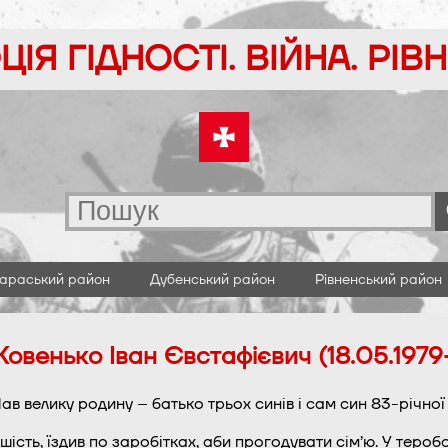
ІЯ ГІДНОСТІ. ВІЙНА. РІ
араський район
Дубенський район
Рівненський район
Ковенько Іван Євстафієвич (18.05.1979
ав велику родину – батько трьох синів і сам син 83-річної
шість, їздив по заробітках, аби прогодувати сім’ю. У теро