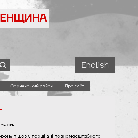
ВНЕНЩИНА
English
Сарненський район
Про сайт
-
 мами.
борону пішов у перші дні повномасштабного