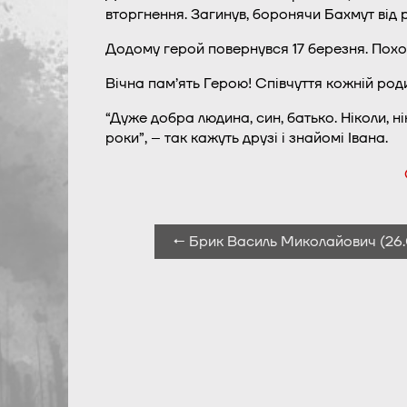
вторгнення. Загинув, боронячи Бахмут від р
Додому герой повернувся 17 березня. Похо
Вічна пам’ять Герою! Співчуття кожній роди
“Дуже добра людина, син, батько. Ніколи, н
роки”, – так кажуть друзі і знайомі Івана.
← Брик Василь Миколайович (26.