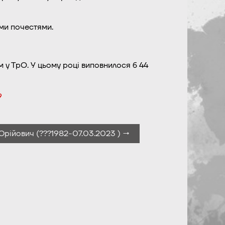
ми почестями.
м у ТрО. У цьому році виповнилося б 44
9
ійович (???1982-07.03.2023 ) →