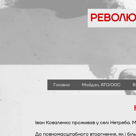
Перейти
до
РЕВОЛЮЦ
вмісту
Головна
Майдан, АТО/ООС
В
Іван Коваленко проживав у селі Нетреба. М
До повномасштабного вторгнення, як і біль