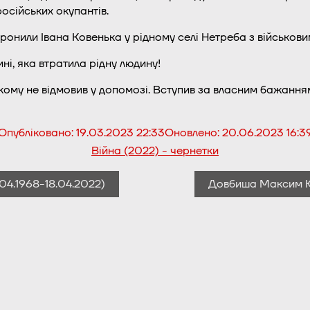
осійських окупантів.
ронили Івана Ковенька у рідному селі Нетреба з військови
ні, яка втратила рідну людину!
ікому не відмовив у допомозі. Вступив за власним бажання
Опубліковано:
19.03.2023 22:33
Оновлено:
20.06.2023 16:3
Війна (2022) - чернетки
04.1968-18.04.2022)
Довбиша Максим Юр