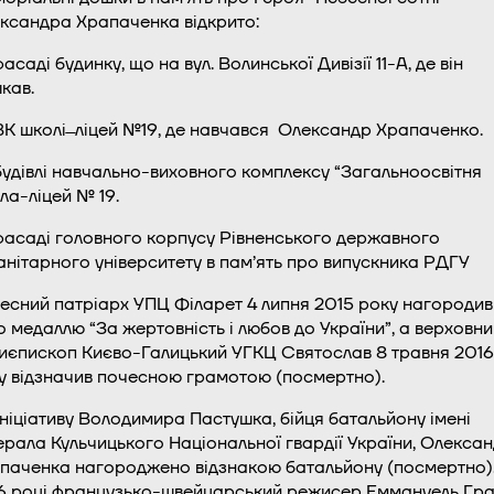
ксандра Храпаченка відкрито:
асаді будинку, що на вул. Волинської Дивізії 11-А, де він
кав.
ВК школі ̶ ліцей №19, де навчався Олександр Храпаченко.
будівлі навчально-виховного комплексу “Загальноосвітня
ла-ліцей № 19.
фасаді головного корпусу Рівненського державного
анітарного університету в пам’ять про випускника РДГУ
есний патріарх УПЦ Філарет 4 липня 2015 року нагородив
о медаллю “За жертовність і любов до України”, а верховн
иєпископ Києво-Галицький УГКЦ Святослав 8 травня 2016
у відзначив почесною грамотою (посмертно).
ініціативу Володимира Пастушка, бійця батальйону імені
ерала Кульчицького Національної гвардії України, Олекса
паченка нагороджено відзнакою батальйону (посмертно).
6 році французько-швейцарський режисер Еммануель Гр