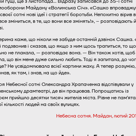
ій гущі, ще з листопада… Відразу записався до 35-ї сотні
ооборони Майдану «Волинська Січ». «Сашко впроваджу
своєї сотні нові ідеї і стратегії боротьби. Непохитно вірив в
все зміниться, в те, що вони все змінять!», – розповідають 
і.
ерина каже, що ніколи не забуде останній дзвінок Сашка. 
і подзвонив і сказав, що якщо з ним щось трапиться, то що
ьно не плакала, — розповідає вона. — Він також хотів, щоб
ла, що він мене дуже сильно любить. Тоді я запитала, до чо
 це? Не усвідомлювала всієї картини жаху. А тепер розумію
знав, як там, і знав, на що йде».
оя Небесної сотні Олександра Храпаченка відспівували у
ненському драмтеатрі, де він працював. Попрощатись із
оєм прийшло десятки тисяч жителів міста. Рівне не пам’ят
ї кількості людей на своїх вулицях.
Небесна сотня. Майдан, лютий 201