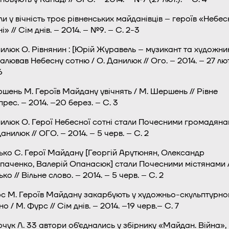
ли у вічність троє рівненських майданівців – героїв «Небес
і» // Сім днів. – 2014. – №9. – С. 2-3
илюк О. Рівнянин : [Юрій Журавель – музикант та художни
алював Небесну сотню / О. Данилюк // Ого. – 2014. – 27 лют
6
шень М. Героїв Майдану увічнять / М. Шершень // Рівне
прес. – 2014. –20 берез. – С. 3
илюк О. Герої Небесної сотні стали Почесними громадяна
анилюк // ОГО. – 2014. – 5 черв. – С. 2
ько С. Герої Майдану [Георгій Арутюнян, Олександр
паченко, Валерій Опанасюк] стали Почесними містянами /
ко // Вільне слово. – 2014. – 5 черв. – C. 2
с М. Героїв Майдану закарбують у художньо-скульптурно
о / М. Фурс // Сім днів. – 2014. –19 черв.– С. 7
чук Л. 33 автори об’єднались у збірнику «Майдан. Війна»,