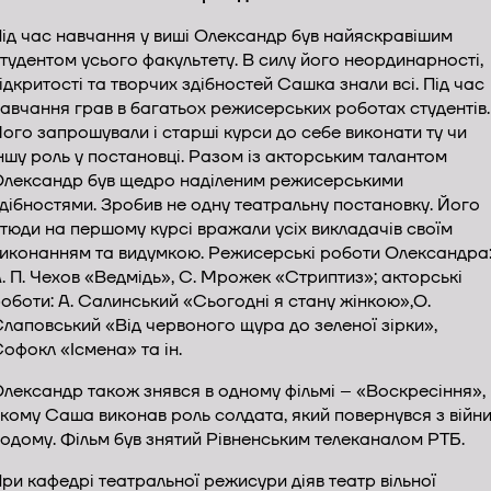
ід час навчання у виші Олександр був найяскравішим
тудентом усього факультету. В силу його неординарності,
ідкритості та творчих здібностей Сашка знали всі. Під час
авчання грав в багатьох режисерських роботах студентів.
ого запрошували і старші курси до себе виконати ту чи
ншу роль у постановці. Разом із акторським талантом
лександр був щедро наділеним режисерськими
дібностями. Зробив не одну театральну постановку. Його
тюди на першому курсі вражали усіх викладачів своїм
иконанням та видумкою. Режисерські роботи Олександра
. П. Чехов «Ведмідь», С. Мрожек «Стриптиз»; акторські
оботи: А. Салинський «Сьогодні я стану жінкою»,О.
лаповський «Від червоного щура до зеленої зірки»,
офокл «Ісмена» та ін.
лександр також знявся в одному фільмі – «Воскресіння», 
кому Саша виконав роль солдата, який повернувся з війн
одому. Фільм був знятий Рівненським телеканалом РТБ.
ри кафедрі театральної режисури діяв театр вільної