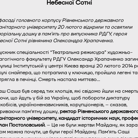
Небесної Сотні
фасаді головного корпусу Рівненського державного
анітарного університету 20 лютого відкрили та освятили
оріальну дошку в пам’ять про випускника РДГУ, героя
есної Сотні рівнянина Олександра Храпаченка.
ускник спеціальності “Театральна режисура” художньо-
агогічного факультету РДГУ Олександр Храпаченко загин
вулиці Інститутській у центрі Києва вранці 20 лютого 2014 р
 кулі снайпера, що потрапила у ключицю, пройшла легені та
трягла в печінці. Смерть настала миттєво…
аш Саша був серед тих хлопців, які свідомо йшли на смерть
ючи, що йдуть у бій за Україну, щоб побороти диктатуру
кобісів, україноненависників, корупціонерів, – сказав,
криваючи пам’ятну дошку,
ректор Рівненського державног
анітарного університету, кандидат історичних наук, проф
лан Постоловський
. – Це не були жертви Майдану, як зара
ом можна почути, це були герої Майдану. Пам’ять Саші