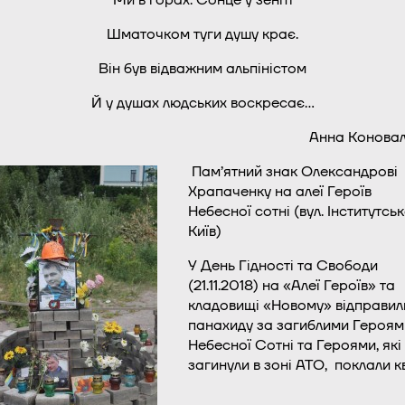
Ми в горах. Сонце у зеніті
Шматочком туги душу крає.
Він був відважним альпіністом
Й у душах людських воскресає…
Анна Конова
Пам’ятний знак Олександрові
Храпаченку на алеї Героїв
Небесної сотні (вул. Інститутськ
Київ)
У День Гідності та Свободи
(21.11.2018) на «Алеї Героїв» та
кладовищі «Новому» відправил
панахиду за загиблими Героям
Небесної Сотні та Героями, які
загинули в зоні АТО, поклали кв