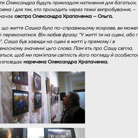
тя Олександра будуть прикладом натхнення для багатьох,
рема і для тих, хто проходить через тяжкі випробування,
–
начає
сестра Олександра Храпаченка – Ольга.
, що життя Сашка було по-справжньому яскраве, ви може
і переконатися. Він любив фразу: “У житті ти на сцені, або п
”. Саша був завжди на сцені в житті у прямому і в
еносному значенні цьго слова. Пам`ять про Сашу світла,
еться, щоб ми пам’ятали світлість його погляду й особистос
зповідає
наречена Олександра Храпаченка.