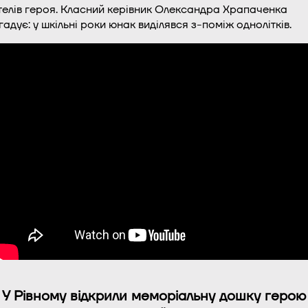
телів героя. Класний керівник Олександра Храпаченка
гадує: у шкільні роки юнак виділявся з-поміж однолітків.
У Рівному відкрили меморіальну дошку герою