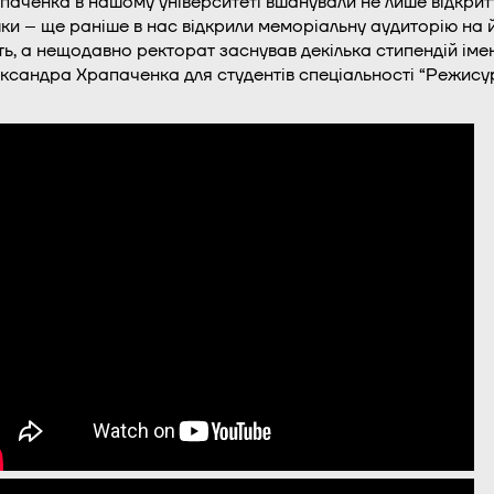
паченка в нашому університеті вшанували не лише відкри
ки – ще раніше в нас відкрили меморіальну аудиторію на 
ть, а нещодавно ректорат заснував декілька стипендій іме
ксандра Храпаченка для студентів спеціальності “Режису