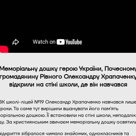
Меморіальну дошку герою України, Почесном
громадянину Рівного Олександру Храпаченк
відкрили на стіні школи, де він навчався
ВК школі-ліцей №19 Олександр Храпаченко навчався лиш
 роки. Та саме тут вирішили вшанувати його пам’ять
оріальною дошкою. Її встановили на стіні школи, неподалік
ду. За християнським звичаєм меморіальну дошку освятили
відкриття зібралося чимало знайомих, однокласників та