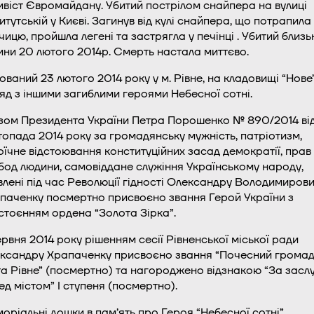
ивіст Євромайдану. Убитий пострілом снайпера на вулиці
титутській у Києві. Загинув від кулі снайпера, що потрапила
чицю, пройшла легені та застрягла у печінці . Убитий близьк
ини 20 лютого 2014р. Смерть настала миттєво.
ований 23 лютого 2014 року у м. Рівне, на кладовищі “Нове
яд з іншими загиблими героями Небесної сотні.
зом Президента України Петра Порошенко № 890/2014 від
топада 2014 року за громадянську мужність, патріотизм,
оїчне відстоювання конституційних засад демократії, прав 
бод людини, самовіддане служіння Українському народу,
влені під час Революції гідності Олександру Володимиров
паченку посмертно присвоєно звання Герой України з
стоєнням ордена “Золота Зірка”.
ервня 2014 року рішенням сесії Рівненської міської ради
ксандру Храпаченку присвоєно звання “Почесний грома
та Рівне” (посмертно) та нагороджено відзнакою “За засл
ед містом” І ступеня (посмертно).
оріальні дошки в пам’ять про Героя “Небесної сотні”