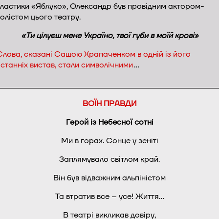
ластики «Яблуко», Олександр був провідним актором-
олістом цього театру.
«Ти цілуєш мене Україно, твої губи в моїй крові»
Слова, сказані Сашою Храпаченком в одній із його
станніх вистав, стали символічними
…
ВОЇН ПРАВДИ
Герой із Небесної сотні
Ми в горах. Сонце у зеніті
Заплямувало світлом край.
Він був відважним альпіністом
Та втратив все – усе! Життя…
В театрі викликав довіру,