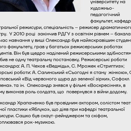
університету на
художньо-
педагогічний
факультет, кафедр
тральної режисури, спеціальність – режисер драматичног
тру. У 2010 році закінчив РДГУ з освітнім рівнем – бакала
 час навчання у виші Олександр був найяскравішим студе
ого факультету, грав у багатьох режисерських роботах
дентів. Він був щедро наділений режисерськими здібностям
бив не одну театральну постановку. Режисерські роботи
ксандра: А. П. Чехов «Ведмідь», С. Мрожек «Стриптиз»;
орські роботи: А. Салинський «Сьогодні я стану жінкою», 
повський «Від червоного щура до зеленої зірки», Софокл
мена». та ін. Олександр знявся у фільмі «Воскресіння», в
му виконав роль солдата, що повернувся з війни додому.
ксандр Храпаченко був провідним актором, солістом теа
ьної пластики «Яблуко», що діяв при кафедрі театральної
исури. Сашко був скаут-рейнджером та скіфом,
оплювався рок-музикою.