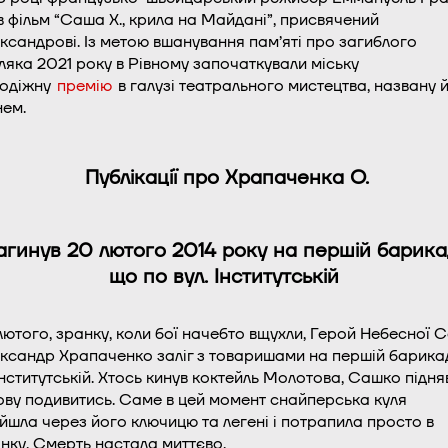
в фільм “Саша Х., крила на Майдані”, присвячений
ксандрові. Із метою вшанування пам’яті про загиблого
ляка 2021 року в Рівному започаткували міську
одіжну
премію
в галузі театрального мистецтва, названу 
нем.
Публікації про Храпаченка О.
агинув 20 лютого 2014 року на першій барикад
що по вул. Інститутській
лютого, зранку, коли бої начебто вщухли, Герой Небесної С
ксандр Храпаченко заліг з товаришами на першій барика
Інститутській. Хтось кинув коктейль Молотова, Сашко підня
ову подивитись. Саме в цей момент снайперська куля
йшла через його ключицю та легені і потрапила просто в
інку. Смерть настала миттєво.