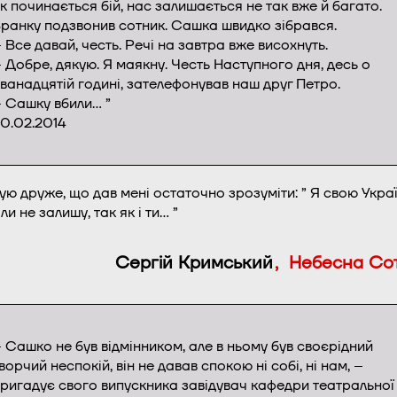
к починається бій, нас залишається не так вже й багато.
ранку подзвонив сотник. Сашка швидко зібрався.
 Все давай, честь. Речі на завтра вже висохнуть.
 Добре, дякую. Я маякну. Честь Наступного дня, десь о
ванадцятій годині, зателефонував наш друг Петро.
 Сашку вбили… ”
0.02.2014
ую друже, що дав мені остаточно зрозуміти: ” Я свою Укра
ли не залишу, так як і ти… ”
Сергій Кримський
, Небесна Со
 Сашко не був відмінником, але в ньому був своєрідний
ворчий неспокій, він не давав спокою ні собі, ні нам, –
ригадує свого випускника завідувач кафедри театральної