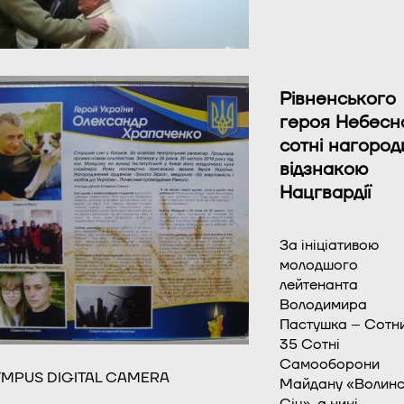
Рівненського
героя Небесн
сотні нагород
відзнакою
Нацгвардії
За ініціативою
молодшого
лейтенанта
Володимира
Пастушка – Сотн
35 Сотні
Самооборони
MPUS DIGITAL CAMERA
Майдану «Волинс
Січ», а нині