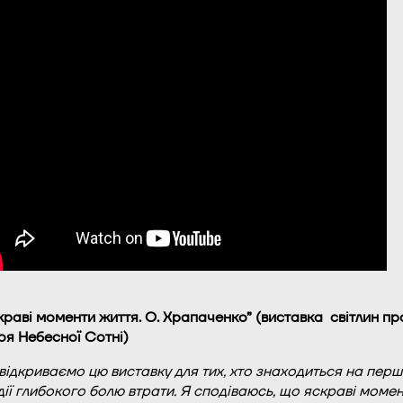
краві моменти життя. О. Храпаченко” (
виставка світлин пр
оя Небесної Сотні)
відкриваємо цю виставку для тих, хто знаходиться на перш
дії глибокого болю втрати. Я сподіваюсь, що яскраві моме