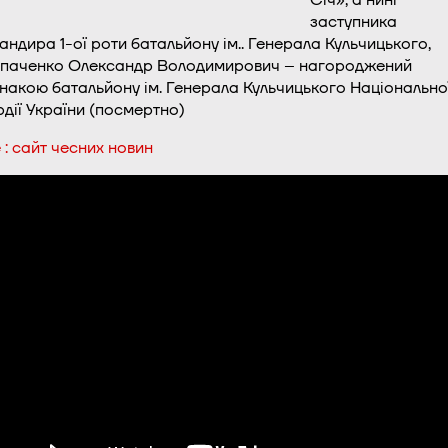
заступника
андира 1-ої роти батальйону ім.. Генерала Кульчицького,
паченко Олександр Володимирович – нагороджений
знакою батальйону ім. Генерала Кульчицького Національно
рдії України (посмертно)
 : сайт чесних новин