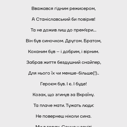
Вважався гідним режисером,
А Станіславський би повірив!
Та не дожив лиш до прем’єри…
Він був синочком. Другом. Братом,
Коханим був – і добрим, і вірним.
Забрав життя бездушний снайпер,
Для нього їх чи менше-більше(!)..
Героєм був. І є. І буде!
Козак, що згинув за Вкраїну.
Та плаче мати. Тужать люди:
Не повернеш ніколи сина.