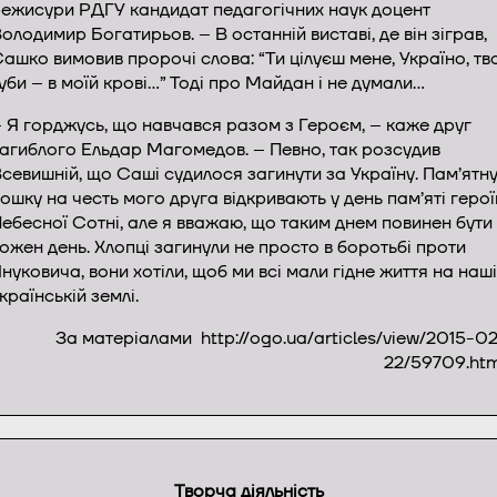
ежисури РДГУ кандидат педагогічних наук доцент
олодимир Богатирьов. – В останній виставі, де він зіграв,
ашко вимовив пророчі слова: “Ти цілуєш мене, Україно, тв
уби – в моїй крові…” Тоді про Майдан і не думали…
 Я горджусь, що навчався разом з Героєм, – каже друг
агиблого Ельдар Магомедов. – Певно, так розсудив
севишній, що Саші судилося загинути за Україну. Пам’ятн
ошку на честь мого друга відкривають у день пам’яті герої
ебесної Сотні, але я вважаю, що таким днем повинен бути
ожен день. Хлопці загинули не просто в боротьбі проти
нуковича, вони хотіли, щоб ми всі мали гідне життя на наш
країнській землі.
За матеріалами http://ogo.ua/articles/view/2015-0
22/59709.ht
Творча діяльність