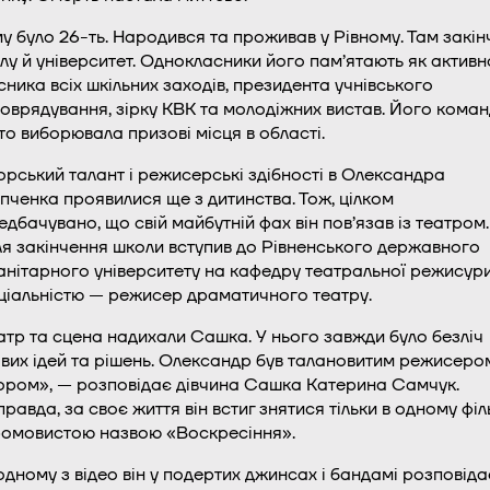
у було 26-ть. Народився та проживав у Рівному. Там закін
лу й університет. Однокласники його пам’ятають як активн
сника всіх шкільних заходів, президента учнівського
оврядування, зірку КВК та молодіжних вистав. Його кома
то виборювала призові місця в області.
орський талант і режисерські здібності в Олександра
пченка проявилися ще з дитинства. Тож, цілком
едбачувано, що свій майбутній фах він пов’язав із театром.
ля закінчення школи вступив до Рівненського державного
анітарного університету на кафедру театральної режисури
ціальністю — режисер драматичного театру.
атр та сцена надихали Сашка. У нього завжди було безліч
авих ідей та рішень. Олександр був талановитим режисером
ором», — розповідає дівчина Сашка Катерина Самчук.
равда, за своє життя він встиг знятися тільки в одному філ
ромовистою назвою «Воскресіння».
одному з відео він у подертих джинсах і бандамі розповіда