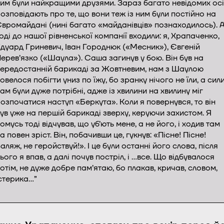
им були найкращими друзями. Зараз багато невідомих ос
озповідають про те, що вони теж із ним були постійно на
вромайдані (нині багато «майданівців» познаходилось). 
оді до нашої рівненської компанії входили: я, Храпаченко,
дуард Гриневич, Іван Городнюк («Месник»), Євгеній
ерев’язко («Шаула»). Саша загинув у бою. Він був на
ередостанній барикаді за Жовтневим, нам з Шаулою
овелося побігти униз по їжу, бо зранку нічого не їли, а сил
ам були дуже потрібні, адже із хвилини на хвилину міг
озпочатися наступ «Беркута». Коли я повернувся, то він
ув уже на першій барикаді зверху, керуючи захистом. Я
омусь тоді відчував, що уб’ють мене, а не його, і ходив там
а повен зріст. Він, побачивши це, гукнув: «Пісне! Пісне!
аляж, не геройствуй!». І це були останні його слова, після
ього я впав, а далі почув постріл, і …все. Що відбувалося
отім, не дуже добре пам’ятаю, бо плакав, кричав, словом,
стерика…”