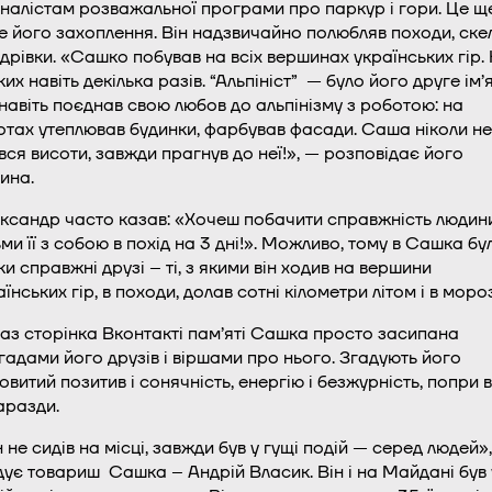
налістам розважальної програми про паркур і гори. Це щ
е його захоплення. Він надзвичайно полюбляв походи, скел
дрівки. «Сашко побував на всіх вершинах українських гір.
их навіть декілька разів. “Альпініст” — було його друге ім’я
 навіть поєднав свою любов до альпінізму з роботою: на
отах утеплював будинки, фарбував фасади. Саша ніколи не
вся висоти, завжди прагнув до неї!», — розповідає його
чина.
ксандр часто казав: «Хочеш побачити справжність людин
ьми її з собою в похід на 3 дні!». Можливо, тому в Сашка бу
ьки справжні друзі – ті, з якими він ходив на вершини
їнських гір, в походи, долав сотні кілометри літом і в моро
аз сторінка Вконтакті пам’яті Сашка просто засипана
гадами його друзів і віршами про нього. Згадують його
ковитий позитив і сонячність, енергію і безжурність, попри в
аразди.
н не сидів на місці, завжди був у гущі подій — серед людей»
дує товариш Сашка – Андрій Власик. Він і на Майдані був 