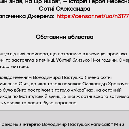
Він знав, на що йшов”, – історія Героя Небесн
Сотні Олександра
апаченка
Джерело:
https://censor.net/ua/n3177
Обставини вбивства
инув від кулі снайпера, що потрапила в ключицю, пройшла
ені та застрягла в печінці. Убитий близько 11-ої години. Сме
тала миттєво.
повідомленням Володимира Пастушка (члена сотні
линська Січ», до якої також належав Олександр Храпачен
о було вбито пострілом з готелю «Україна», на останній
каді по Інститутській вулиці. З цієї ж сотні всього загинул
ть чоловік та десять було поранено.
 одному з інтерв’ю Володимир Пастушок написав: ” Ми з