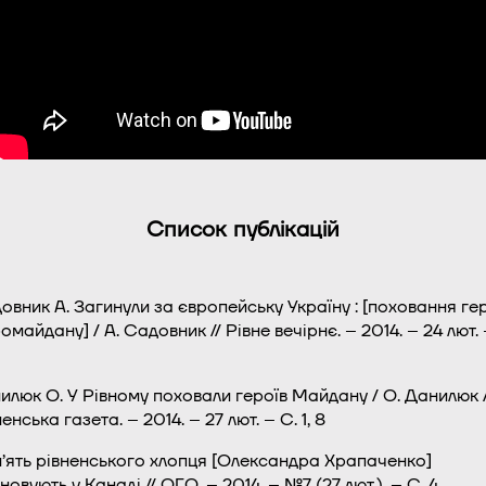
Список публікацій
овник А. Загинули за європейську Україну : [поховання ге
омайдану] / А. Садовник // Рівне вечірнє. – 2014. – 24 лют. 
илюк О. У Рівному поховали героїв Майдану / О. Данилюк /
енська газета. – 2014. – 27 лют. – C. 1, 8
’ять рівненського хлопця [Олександра Храпаченко]
овують у Канаді // ОГО. – 2014. – №7 (27 лют.). – С. 4