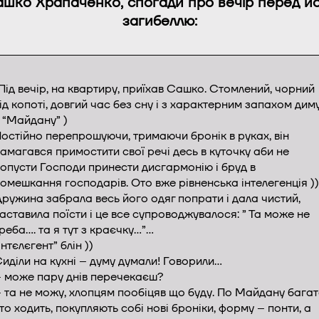
шко Храпаченко, спогади про вечір перед й
загибеллю:
Під вечір, на квартиру, приїхав Сашко. Стомлений, чорний
ід копоті, довгий час без сну і з характерним запахом дим
 “Майдану” )
остійно перепрошуючи, тримаючи бронік в руках, він
амагався примостити свої речі десь в куточку аби не
опусти Господи принести дисгармонію і бруд в
омешкання господарів. Ото вже рівненська інтелегенція ))
ружина забрала весь його одяг попрати і дала чистий,
аставила поїсти і це все супроводжувалося: ” Та може не
реба…. та я тут з краєчку…”…
Інтєлєгент” блін ))
иділи на кухні – думу думали! Говорили…
 може пару днів перечекаєш?
 та не можу, хлопцям пообіцяв що буду. По Майдану бага
то ходить, покупляють собі нові броніки, форму – понти, а