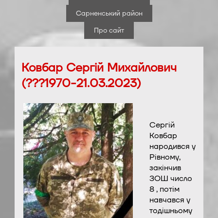
Сарненський район
Про сайт
Ковбар Сергій Михайлович
(???1970-21.03.2023)
Сергій
Ковбар
народився у
Рівному,
закінчив
ЗОШ число
8 , потім
навчався у
тодішньому