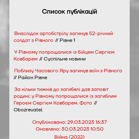
Список публікацій
Внаслідок артобстрілу загинув 52-річний
солдат з Рівного
// Рівне 1
У Рівному попрощалися із бійцем Сергієм
Ковбарем
// Суспільне новини
Поблизу Часового Яру загинув воїн з Рівного
// Район Рівне
За кільки тижнів до загибелі дав заповіт
родині: у Рівному попрощалися із загиблим
Героєм Сергієм Ковбарем. Фото
//
Obozrevatel
Опубліковано:
29.03.2023 16:37
Оновлено:
30.03.2023 10:50
Війна (2022)