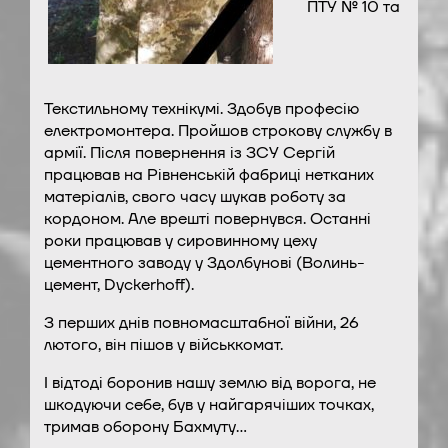
ПТУ № 10 та
Текстильному технікумі. Здобув професію
електромонтера. Пройшов строкову службу в
армії. Після повернення із ЗСУ Сергій
працював на Рівненській фабриці нетканих
матеріалів, свого часу шукав роботу за
кордоном. Але врешті повернувся. Останні
роки працював у сировинному цеху
цементного заводу у Здолбунові (Волинь-
цемент, Dyckerhoff).
З перших днів повномасштабної війни, 26
лютого, він пішов у військкомат.
І відтоді боронив нашу землю від ворога, не
шкодуючи себе, був у найгарячіших точках,
тримав оборону Бахмуту…