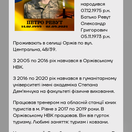
народився
07.12.1975 р.н.
Батько Ревут
Олександр
Григорович
05.11.1973 р.н.
Проживають в селищі Оржів по вул.
Центральна, 48/39.
З 2005 по 2016 рік навчався в Оржівському
НВК.
З 2016 по 2020 рік навчався в гуманітарному
університеті імені академіка Степана
Дем’янчука на факультеті фізичне виховання.
Працював тренером на обласній станції юних
туристів в м. Рівне з 2017 по 2019 роки. В
Оржівському НВК працював. Він вів гурток
туризму. Любимі заняття: туризм і ковзани.