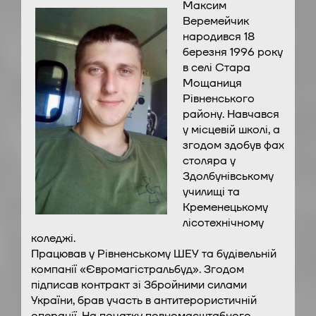
Максим
Веремейчик
народився 18
березня 1996 року
в селі Стара
Мощаниця
Рівненського
району. Навчався
у місцевій школі, а
згодом здобув фах
столяра у
Здолбунівському
училищі та
Кременецькому
лісотехнічному
коледжі.
Працював у Рівненському ШЕУ та будівельній
компанії «Євромагістральбуд». Згодом
підписав контракт зі Збройними силами
України, брав участь в антитерористичній
операції. На початку повномасштабного