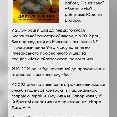
району Рівненської
області у сім’ї
робітників Юрія та
Вікторії.
У 2009 році пішов до першого класу
Клеванської санаторної школи, а в 2012 році
був переведений до Клеванського ліцею №1.
Після закінчення 9-го класу вступив до
Клеванського професійного ліцею за
спеціальністю «Автослюсар-ремонтник».
21.10.2021 року був призваний до проходження
строкової військової служби.
У 2023 році по закінченні строкової військової
служби підписав контракт із Національною
гвардією України. Служив у м. Запоріжжя у 15-
ій бригаді оперативного призначення «Кара-
Даг» НГУ.