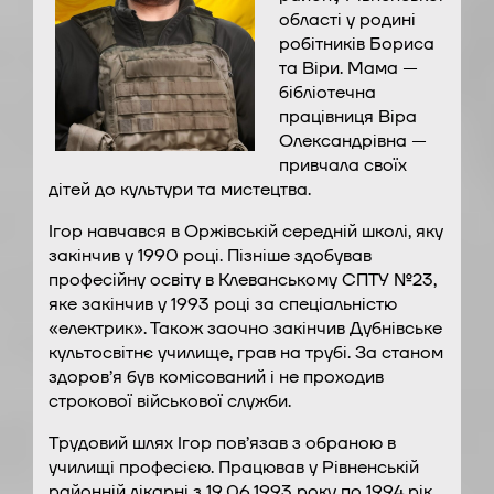
області у родині
робітників Бориса
та Віри. Мама —
бібліотечна
працівниця Віра
Олександрівна —
привчала своїх
дітей до культури та мистецтва.
Ігор навчався в Оржівській середній школі, яку
закінчив у 1990 році. Пізніше здобував
професійну освіту в Клеванському СПТУ №23,
яке закінчив у 1993 році за спеціальністю
«електрик». Також заочно закінчив Дубнівське
культосвітнє училище, грав на трубі. За станом
здоров’я був комісований і не проходив
строкової військової служби.
Трудовий шлях Ігор пов’язав з обраною в
училищі професією. Працював у Рівненській
районній лікарні з 19.06.1993 року по 1994 рік