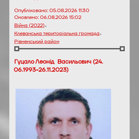
Опубліковано:
05.08.2026 11:30
Оновлено:
06.08.2026 15:02
,
Війна (2022)
,
Клеванська територіальна громада
Рівненський район
Гуцало Леонід Васильович (24.
06.1993-26.11.2023)