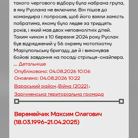
такого чергового відбору була набрана група,
в яку Руслана не включили. Він пішов до
командира і попросив, щоб його взяли замість
побратима, якому було ледве за тридцять
років, і який мав двох неповнолітніх дітей.
Таким чином з 10 березня 2024 року Руслан
був відряджений у 56 окрему мотопіхотну
Маріупольську бригаду, де й і виконував
бойові завдання на посаді стрільця-снайпера.
…
Детальніше
Опубліковано:
04.08.2026 10:06
Оновлено:
04.08.2026 10:22
,
,
Вараський район
Війна (2022)
Зарічненська територіальна громада
Веремейчик Максим Олегович
(18.03.1996-21.04.2025)