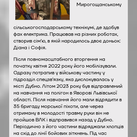
Мирогощанському
сільськогосподарському технікумі, де здобув
фах електрика. Працював на різних роботах,
створив сім’ю, в якій народилось двоє доньок:
Діана і Софія.
Після повномасштабного вторгення на
початку квітня 2022 року його мобілізували.
Одразу потрапив у військову частину у
підрозділ спецзв’язку, яка дислокувалась у
місті Дубно. Літом 2023 року був відправлений
на навчання на полігон в Яворові Львівської
області. Після навчання його мали відрядити в
35 бригаду морської піхоти, але через
отриману в молодості травму руки він не
пройшов ВЛК і відправився назад у Дубно.
Періодично з його частини відряджали хлопців
на схід до лінії бойових зіткнень. Під час