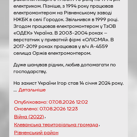
електриком. Пізніше, з 1994 року працював
електромонтером на Рівненському заводі
НЖБК в селі Городок. Звільнився в 1999 році.
Згодом працював електромонтером у ТзОВ
«ОДЕК» Україна. В 2003-2004 роках –
верстатник у приватній фірмі «ОЛІСМА». В
2017-2019 роках працював у в/ч А-4559
селища Оржів електромонтером.
Дуже шанував рідних, любив допомагати по
господарству.
На захист України Ігор став 14 січня 2024 року.
…
Детальніше
Опубліковано:
07.08.2026 12:02
Оновлено:
07.08.2026 12:23
,
Війна (2022)
,
Клеванська територіальна громада
Рівненський район