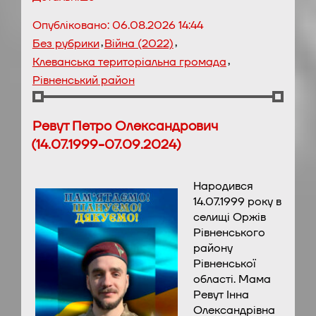
Опубліковано:
06.08.2026 14:44
,
,
Без рубрики
Війна (2022)
,
Клеванська територіальна громада
Рівненський район
Ревут Петро Олександрович
(14.07.1999-07.09.2024)
Народився
14.07.1999 року в
селищі Оржів
Рівненського
району
Рівненської
області. Мама
Ревут Інна
Олександрівна