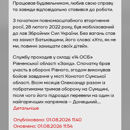
Працював будівельником, любив свою справу
та завжди відповідально ставився до роботи.
З початком повномасштабного вторгнення
росії, 28 лютого 2022 року, був мобілізований
до лав Збройних Сил України. Без вагань став
на захист Батьківщини, його слова: «Хто, як не
ми, повинні захищати своїх дітей».
Службу проходив у складі «14 ОСБ»
Рівненської області «Захід». Спочатку брав
участь в обороні Рівного, згодом виконував
бойові завдання у місті Конотоп Сумської
області. Вісім місяців Олександр разом із
побратимами тримав оборону на Сумщині,
після чого його підрозділ перевели на один із
найгарячіших напрямків – Донецький.…
Детальніше
Опубліковано:
01.08.2026 11:40
Оновлено:
01.08.2026 11:54