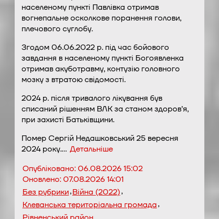
населеному пункті Павлівка отримав
вогнепальне осколкове поранення голови,
плечового суглобу.
Згодом 06.06.2022 р. під час бойового
завдання в населеному пункті Богоявленка
отримав акуботравму, контузію головного
мозку з втратою свідомості.
2024 р. після тривалого лікування був
списаний рішенням ВЛК за станом здоров’я,
при захисті Батьківщини.
Помер Сергій Недашковський 25 вересня
2024 року.…
Детальніше
Опубліковано:
06.08.2026 15:02
Оновлено:
07.08.2026 14:01
,
,
Без рубрики
Війна (2022)
,
Клеванська територіальна громада
Рівненський район