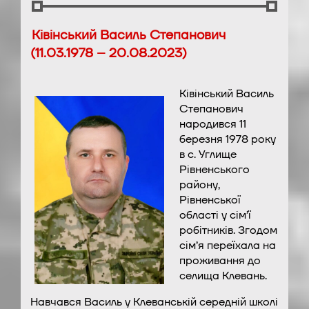
Ківінський Василь Степанович
(11.03.1978 – 20.08.2023)
Ківінський Василь
Степанович
народився 11
березня 1978 року
в с. Углище
Рівненського
району,
Рівненської
області у сім’ї
робітників. Згодом
сім’я переїхала на
проживання до
селища Клевань.
Навчався Василь у Клеванській середній школі