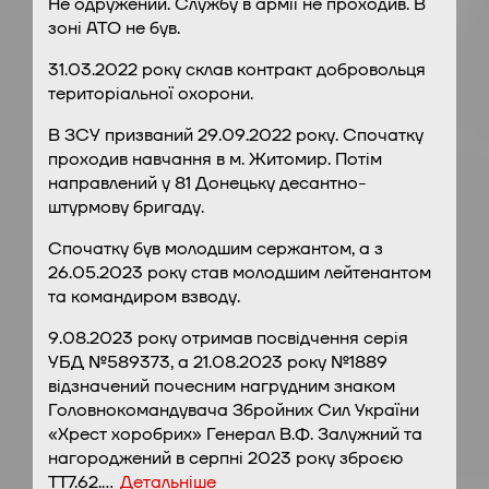
Не одружений. Службу в армії не проходив. В
зоні АТО не був.
31.03.2022 року склав контракт добровольця
територіальної охорони.
В ЗСУ призваний 29.09.2022 року. Спочатку
проходив навчання в м. Житомир. Потім
направлений у 81 Донецьку десантно-
штурмову бригаду.
Спочатку був молодшим сержантом, а з
26.05.2023 року став молодшим лейтенантом
та командиром взводу.
9.08.2023 року отримав посвідчення серія
УБД №589373, а 21.08.2023 року №1889
відзначений почесним нагрудним знаком
Головнокомандувача Збройних Сил України
«Хрест хоробрих» Генерал В.Ф. Залужний та
нагороджений в серпні 2023 року зброєю
ТТ7.62.…
Детальніше