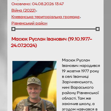
Оновлено:
04.08.2026 13:47
,
Війна (2022)
,
Клеванська територіальна громада
Рівненський район
Масюк Руслан Іванович (19.10.1977-
24.07.2024)
Масюк Руслан
Іванович народився
19 жовтня 1977 року
в селі Іванчиці
Зарічненського,
нині Вараського
району Рівненської
області. Там же
закінчив школу, а
згодом навчався в