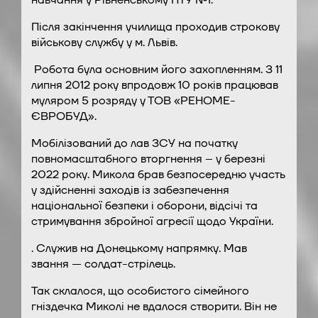
навчання у Рівненському ПТУ №1.
Після закінчення училища проходив строкову
військову службу у м. Львів.
Робота була основним його захопленням. З 11
липня 2012 року впродовж 10 років працював
муляром 5 розряду у ТОВ «РЕНОМЕ-
ЄВРОБУД».
Мобілізований до лав ЗСУ на початку
повномасштабного вторгнення – у березні
2022 року. Микола брав безпосередню участь
у здійсненні заходів із забезпечення
національної безпеки і оборони, відсічі та
стримування збройної агресії щодо України.
. Служив на Донецькому напрямку. Мав
звання — солдат-стрілець.
Так склалося, що особистого сімейного
гніздечка Миколі не вдалося створити. Він не