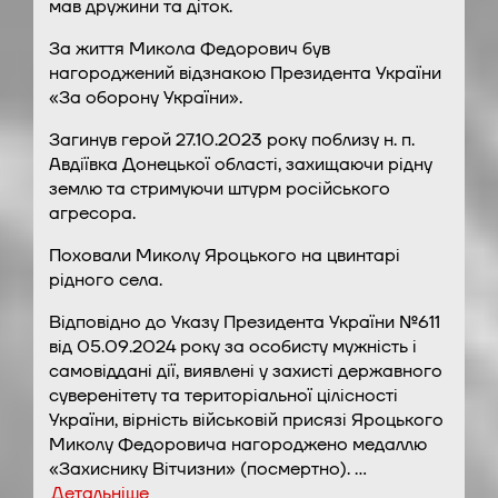
мав дружини та діток.
За життя Микола Федорович був
нагороджений відзнакою Президента України
«За оборону України».
Загинув герой 27.10.2023 року поблизу н. п.
Авдіївка Донецької області, захищаючи рідну
землю та стримуючи штурм російського
агресора.
Поховали Миколу Яроцького на цвинтарі
рідного села.
Відповідно до Указу Президента України №611
від 05.09.2024 року за особисту мужність і
самовіддані дії, виявлені у захисті державного
суверенітету та територіальної цілісності
України, вірність військовій присязі Яроцького
Миколу Федоровича нагороджено медаллю
«Захиснику Вітчизни» (посмертно). …
Детальніше