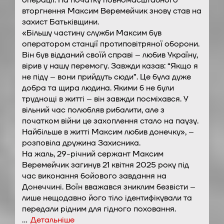
вторгнення Максим Веремейчик знову став на
захист Батьківщини.
«Більшу частину служби Максим був
оператором станції протиповітряної оборони.
Він був відданий своїй справі – любив Україну,
вірив у нашу перемогу. Завжди казав: “Якщо я
не піду – вони прийдуть сюди”. Це була дуже
добра та щира людина. Якими б не були
труднощі в житті – він завжди посміхався. У
вільний час полюбляв рибалити, але з
початком війни це захоплення стало на паузу.
Найбільше в житті Максим любив донечку», –
розповіла дружина Захисника.
На жаль, 29-річний сержант Максим
Веремейчик загинув 21 квітня 2025 року під
час виконання бойового завдання на
Донеччині. Воїн вважався зниклим безвісти –
лише нещодавно його тіло ідентифікували та
передали рідним для гідного поховання.
…
Детальніше