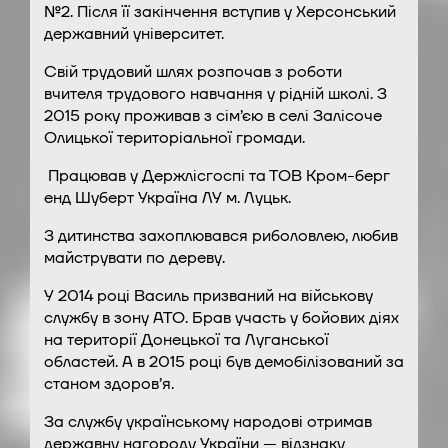
№2. Після її закінчення вступив у Херсонський
державний університет.
Свій трудовий шлях розпочав з роботи
вчителя трудового навчання у рідній школі. З
2015 року проживав з сім’єю в селі Залісоче
Олицької територіальної громади.
Працював у Держлісгоспі та ТОВ Кром-берг
енд Шуберт Україна ЛУ м. Луцьк.
З дитинства захоплювався риболовлею, любив
майструвати по дереву.
У 2014 році Василь призваний на військову
службу в зону АТО. Брав участь у бойових діях
на території Донецької та Луганської
областей. А в 2015 році був демобілізований за
станом здоров’я.
За службу українському народові отримав
державну нагороду України — відзнаку