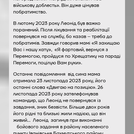
військову доблесть». Він дуже цінував
побратимство.
В лютому 2023 року Леонід був важко
поранений. Після лікування та реабілітації
повернувся на службу, бо казав – треба до
побратимів. Завжди говорив мамі «Я захищаю
Вас і нашу хату», «Я фартовий, вернуся з
Перемогою, пройдуся по Хрещатику на параді
Перемоги, поцілую Вам руки».
Останнє повідомлення від сина мама
отримала 23 листопада 2023 року, його
останні слова «Двигаю на позицію». 26
листопада 2023 року зателефонував
командир, що Леонід не повернувся із
завдання, зник безвісти. Більше двох років
його рідні та близькі жили надією, що він
живий… Леонід загинув при виконанні
бойового задання в району населеного
пункту Іванівське Бахмутського району