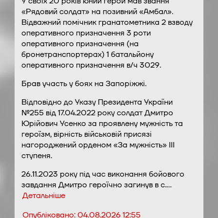
У своїх 20 років юний герой мав звання
«Рядовий солдат» на позивний «Амбал».
Відважний помічник гранатометника 2 взводу
оперативного призначення 3 роти
оперативного призначення (на
бронетранспортерах) 1 батальйону
оперативного призначення в/ч 3029.
Брав участь у боях на Запоріжжі.
Відповідно до Указу Президента України
№255 від 17.04.2022 року солдат Дмитро
Юрійович Усенко за проявлену мужність та
героїзм, вірність військовій присязі
нагороджений орденом «За мужність» ІІІ
ступеня.
26.11.2023 року під час виконання бойового
завдання Дмитро героїчно загинув в с.…
Детальніше
Опубліковано:
04.08.2026 12:55