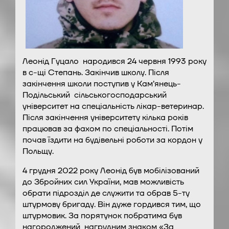
Леонід Гуцало народився 24 червня 1993 року
в с-щі Степань. Закінчив школу. Після
закінчення школи поступив у Кам’янець-
Подільський сільськогосподарський
університет на спеціальність лікар-ветеринар.
Після закінчення університету кілька років
працював за фахом по спеціальності. Потім
почав їздити на будівельні роботи за кордон у
Польщу.
4 грудня 2022 року Леонід був мобілізований
до Збройних сил України, мав можливість
обрати підрозділ де служити та обрав 5-ту
штурмову бригаду. Він дуже гордився тим, що
штурмовик. За порятунок побратима був
нагороджений нагрудним знаком «За