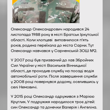
Олександр Олександрович народився 24
листопада 1988 року в місті Братськ Іркутської
області. Коли хлопцеві виповнилося п’ять
років, родина переїхала до міста Сарни. Тут
Олександр навчався у Сарненській ЗОШ №2.
У 2007 році був призваний до лав Збройних
Сил України у місті Васильків Вінницької
області, де проходив службу на посаді водія
автомобільної роти. Після завершення служби
у 2008 році повернувся додому, оселившись у
селі Немовичі.
У 2015 році Олександр одружився з Марією
Круглик. У подружжя народилося троє дітей:
син Олександр та донечки Валерія і Ангеліна.