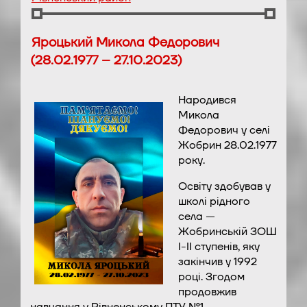
Яроцький Микола Федорович
(28.02.1977 – 27.10.2023)
Народився
Микола
Федорович у селі
Жобрин 28.02.1977
року.
Освіту здобував у
школі рідного
села —
Жобринській ЗОШ
І-ІІ ступенів, яку
закінчив у 1992
році. Згодом
продовжив