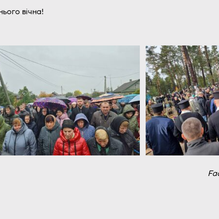
ього вічна!
Fa