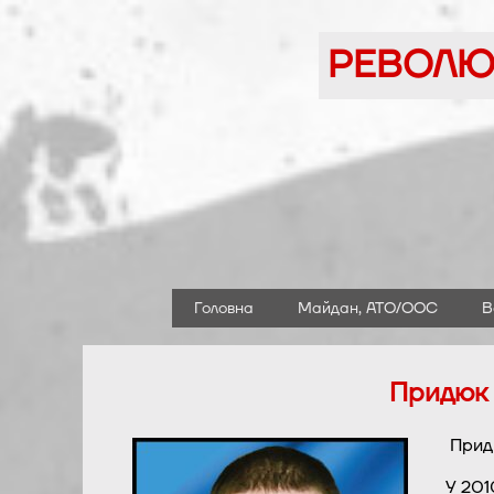
Перейти
до
РЕВОЛЮЦ
вмісту
Головна
Майдан, АТО/ООС
В
Придюк 
Придю
У 201