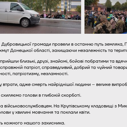
елі Дубровицької громади провели в останню путь земляка
хмут Донецької області, захищаючи незалежність та територ
рийшли близькі, друзі, знайомі, бойові побратими та вдячн
, справжній патріот, справедливий, добрий та чуйний товар
ності, патріотизму, незламності.
у втрати, адже смерть найріднішої людини – велике випроб
схиляємо голови в глибокій скорботі.
за військовослужбовцем. На Крупівському кладовищі з Мик
лови у хвилині мовчання та поклали квіти.
ть кожного нашого захисника.