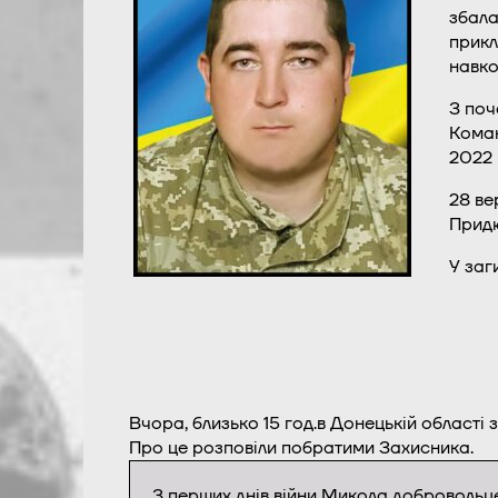
збала
прикл
навко
З поч
Коман
2022 
28 ве
Придю
У заг
Вчора, близько 15 год.в Донецькій област
Про це розповіли побратими Захисника.
З перших днів війни Микола добровольц