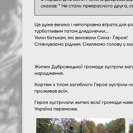
сказав: ” Не стало прекрасного друга, 
Це дуже велика і непоправна втрата для р
турботливим татом длядонечки…
Уклін батькам, які виховали Сина- Героя!
Співчуваємо рідним. Схиляємо голову у за
Жителі Дубровицької громади зустріли за
народження.
Кортеж з тілом загиблого Героя зустріли на
проживав воїн.
Героя зустрічали жителі всієї громади навк
Україна переможе.