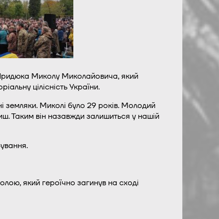
, Придюка Миколу Миколайовича, який
іальну цілісність України.
і земляки. Миколі було 29 років. Молодий
иш. Таким він назавжди залишиться у нашій
ування.
олою, який героїчно загинув на сході