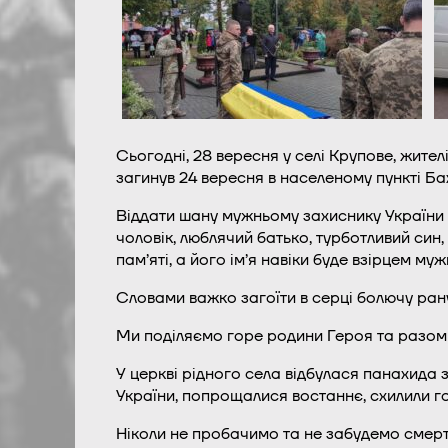
Сьогодні, 28 вересня у селі Крупове, жит
загинув 24 вересня в населеному пункті Ба
Віддати шану мужньому захиснику України п
чоловік, люблячий батько, турботливий син
пам’яті, а його ім’я навіки буде взірцем муж
Словами важко загоїти в серці болючу ран
Ми поділяємо горе родини Героя та разом 
У церкві рідного села відбулася панахида 
України, попрощалися востаннє, схилили го
Ніколи не пробачимо та не забудемо смер