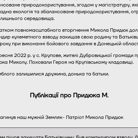
нсоване природокористування, згодом у магістратуру, які 
адна екологія та збалансоване природокористування, отр
лишнього середовища.
атком повномасштабного вторгнення Микола Придюк долуч
дир кулеметного взводу захищав свою родину та Батьківщи
року при виконанні бойового завдання в Донецькій області
ресня 2022 р. у с. Крупове, жителі Дубровицької громади 
ка Миколу. Поховали Героя на Крупівському кладовищі.
иблого залишилися дружина, донька та батьки.
Публікації про Придюка М.
і загинув наш мужній Земляк- Патріот Микола Придюк
ем пішов захищати Батьківщину. Був командиром взводу. Д