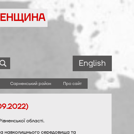
ВНЕНЩИНА
English
Сарненський район
Про сайт
09.2022)
івненської області.
она навколишнього середовища та