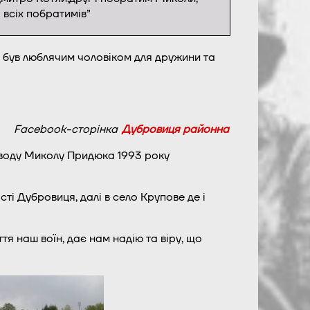
 всіх побратимів”
, був люблячим чоловіком для дружини та
Facebook-сторінка
Дубровиця районна
зводу Миколу Придюка 1993 року
ті Дубровиця, далі в село Крупове де і
я наш воїн, дає нам надію та віру, що