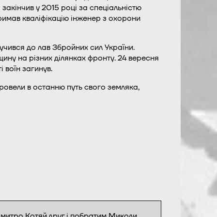
закінчив у 2015 році за спеціальністю
имав кваліфікацію інженер з охорони
ився до лав Збройних сил України.
ну на різних ділянках фронту. 24 вересня
 воїн загинув.
провели в останню путь свого земляка,
митро Котяй,друг і побратим Миколи,