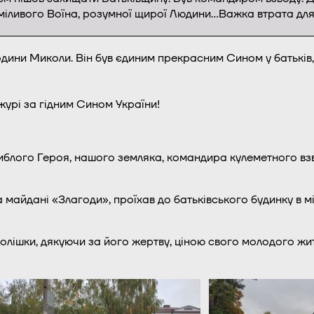
сміливого Воїна, розумної щирої Людини…Важка втрата для
одини Миколи. Він був єдиним прекрасним Сином у батьків
журі за гідним Сином України!
гиблого Героя, нашого земляка, командира кулеметного в
 майдані «Злагоди», проїхав до батьківського будинку в міс
олішки, дякуючи за його жертву, ціною свого молодого житт