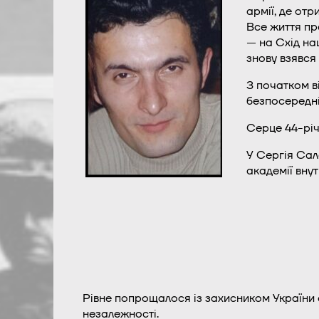
армії, де от
Все життя пр
— на Схід на
знову взявся
З початком ві
безпосередні
Серце 44-річ
У Сергія Сал
академії внут
Рівне попрощалося із захисником України 
незалежності.