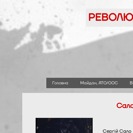
Перейти
до
РЕВОЛЮЦ
вмісту
Головна
Майдан, АТО/ООС
В
Сало
Сергій Сало 