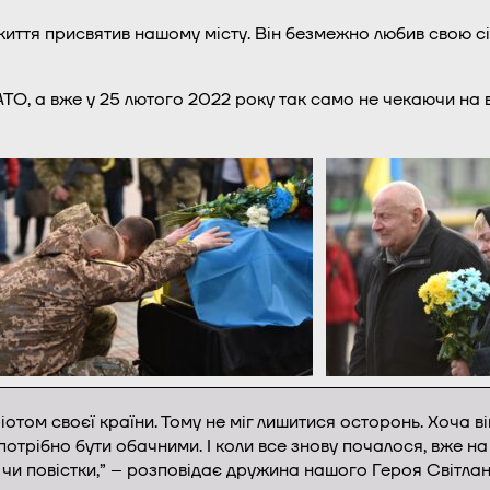
життя присвятив нашому місту. Він безмежно любив свою сі
О, а вже у 25 лютого 2022 року так само не чекаючи на вик
іотом своєї країни. Тому не міг лишитися осторонь. Хоча в
 потрібно бути обачними. І коли все знову почалося, вже на
 чи повістки,” – розповідає дружина нашого Героя Світлан