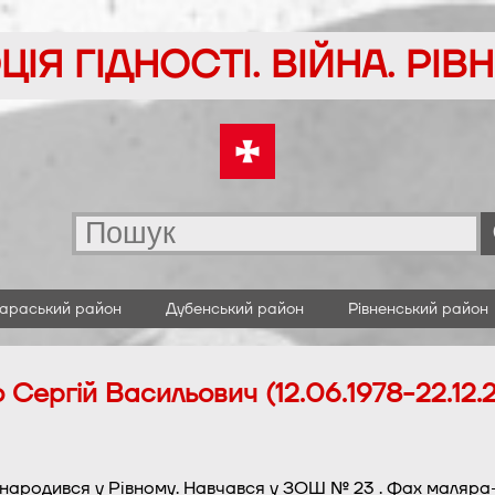
ІЯ ГІДНОСТІ. ВІЙНА. РІ
араський район
Дубенський район
Рівненський район
 Сергій Васильович (12.06.1978-22.12.
народився у Рівному. Навчався у ЗОШ № 23 . Фах маляра-