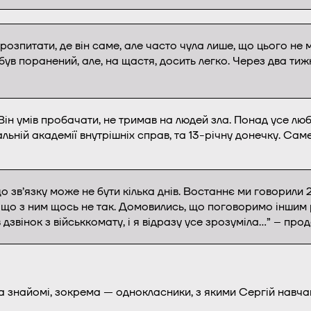
 розпитати, де він саме, але часто чула лише, що цього н
 був поранений, але, на щастя, досить легко. Через два тиж
Він умів пробачати, не тримав на людей зла. Понад усе люб
льній академії внутрішніх справ, та 13-річну донечку. Саме
о зв’язку може не бути кілька днів. Востаннє ми говорили 21
, що з ним щось не так. Домовились, що поговоримо іншим 
 дзвінок з військкомату, і я відразу усе зрозуміла…” – п
а знайомі, зокрема — однокласники, з якими Сергій навча