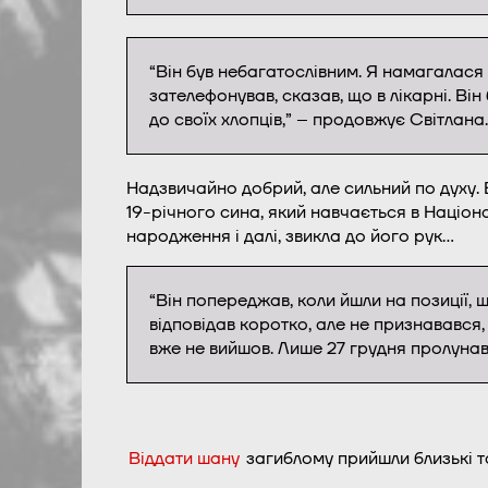
“Він був небагатослівним. Я намагалася
зателефонував, сказав, що в лікарні. Він
до своїх хлопців,” – продовжує Світлана.
Надзвичайно добрий, але сильний по духу. 
19-річного сина, який навчається в Націона
народження і далі, звикла до його рук…
“Він попереджав, коли йшли на позиції, щ
відповідав коротко, але не признавався
вже не вийшов. Лише 27 грудня пролунав
Віддати шану
загиблому прийшли близькі т