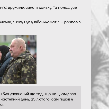
м’ю: дружину, сина й доньку. Та понад усе
лик, знову був у військкоматі,” – розповів
ін був упевнений ще тоді, що на цьому все
 наступний день, 25 лютого, сам пішов у
а.