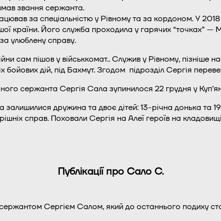
римав звання сержанта.
ацював за спеціальністю у Рівному та за кордоном. У 201
шої країни. Його служба проходила у гарячих “точках” — 
 за улюблену справу.
йни сам пішов у військкомат.. Служив у Рівному, пізніше на
х бойових дій, під Бахмут. Згодом підрозділ Сергія переве
ного сержанта Сергія Сала зупинилося 22 грудня у Куп’
а залишилися дружина та двоє дітей: 13-річна донька та 1
рішніх справ. Поховали Сергія на Алеї героїв на кладовищі
Публікації про Сало С.
сержантом Сергієм Салом, який до останнього подиху сто