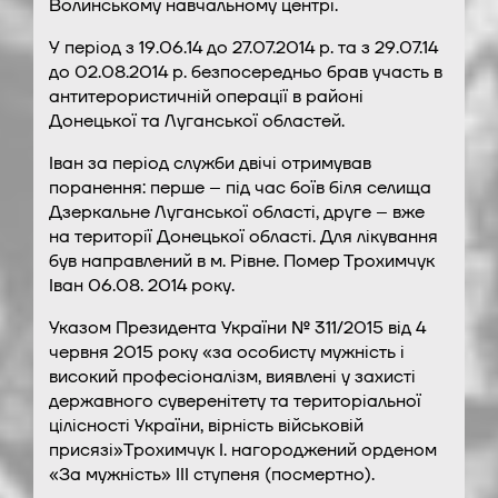
Волинському навчальному центрі.
У період з 19.06.14 до 27.07.2014 р. та з 29.07.14
до 02.08.2014 р. безпосередньо брав участь в
антитерористичній операції в районі
Донецької та Луганської областей.
Іван за період служби двічі отримував
поранення: перше – під час боїв біля селища
Дзеркальне Луганської області, друге – вже
на території Донецької області. Для лікування
був направлений в м. Рівне. Помер Трохимчук
Іван 06.08. 2014 року.
Указом Президента України № 311/2015 від 4
червня 2015 року «за особисту мужність і
високий професіоналізм, виявлені у захисті
державного суверенітету та територіальної
цілісності України, вірність військовій
присязі»Трохимчук І. нагороджений орденом
«За мужність» III ступеня (посмертно).