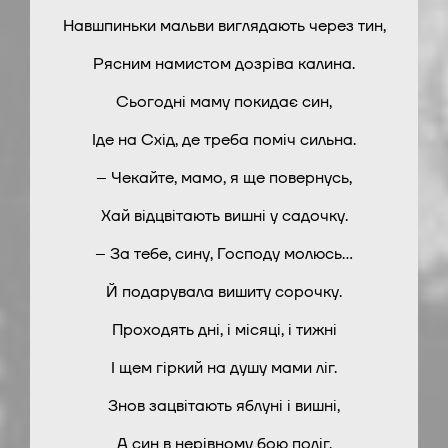
Навшпиньки мальви виглядають через тин,
Рясним намистом дозріва калина.
Сьогодні маму покидає син,
Іде на Схід, де треба поміч сильна.
– Чекайте, мамо, я ще повернусь,
Хай відцвітають вишні у садочку.
– За тебе, сину, Господу молюсь…
Й подарувала вишиту сорочку.
Проходять дні, і місяці, і тижні
І щем гіркий на душу мами ліг.
Знов зацвітають яблуні і вишні,
А син в нерівному бою поліг.