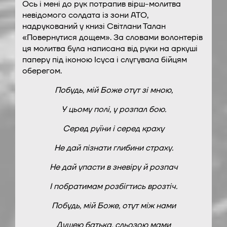
Ось і мені до рук потрапив вірш-молитва
невідомого солдата із зони АТО,
надрукований у книзі Світлани Талан
«Повернутися дощем». За словами волонтерів
ця молитва була написана від руки на аркуші
паперу під іконою Ісуса і слугувала бійцям
оберегом.
Побудь, мій Боже отут зі мною,
У цьому полі, у розпал бою.
Серед руїни і серед краху
Не дай пізнати глибини страху.
Не дай упасти в зневіру й розпач
І побратимам розбігтись врозтіч.
Побудь, мій Боже, отут між нами
Душею батька, сльозою мами