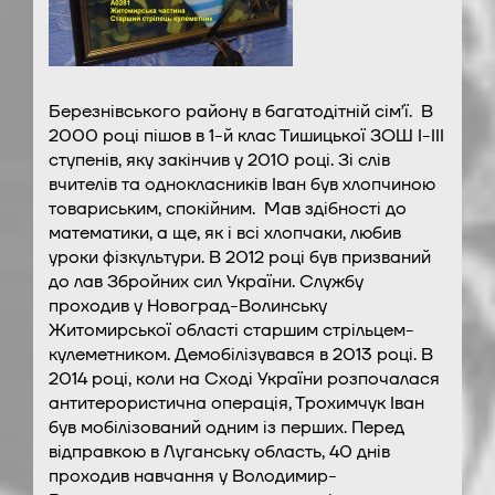
Березнівського району в багатодітній сімʼї. В
2000 році пішов в 1-й клас Тишицької ЗОШ І-ІІІ
ступенів, яку закінчив у 2010 році. Зі слів
вчителів та однокласників Іван був хлопчиною
товариським, спокійним. Мав здібності до
математики, а ще, як і всі хлопчаки, любив
уроки фізкультури. В 2012 році був призваний
до лав Збройних сил України. Службу
проходив у Новоград-Волинську
Житомирської області старшим стрільцем-
кулеметником. Демобілізувався в 2013 році. В
2014 році, коли на Сході України розпочалася
антитерористична операція, Трохимчук Іван
був мобілізований одним із перших. Перед
відправкою в Луганську область, 40 днів
проходив навчання у Володимир-