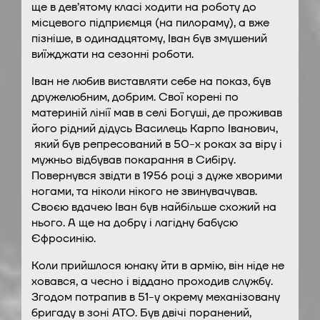
ще в дев’ятому класі ходити на роботу до
місцевого підприємця (на пилораму), а вже
пізніше, в одинадцятому, Іван був змушений
виїжджати на сезонні роботи.
Іван не любив виставляти себе на показ, був
дружелюбним, добрим. Свої корені по
материній лінії мав в селі Богуші, де проживав
його рідний дідусь Василець Карпо Іванович,
який був репресований в 50-х роках за віру і
мужньо відбував покарання в Сибіру.
Повернувся звідти в 1956 році з дуже хворими
ногами, та ніколи нікого не звинувачував.
Своєю вдачею Іван був найбільше схожий на
нього. А ще на добру і лагідну бабусю
Єфросинію.
Коли прийшлося юнаку йти в армію, він ніде не
ховався, а чесно і віддано проходив службу.
Згодом потрапив в 51-у окрему механізовану
бригаду в зоні АТО. Був двічі поранений,