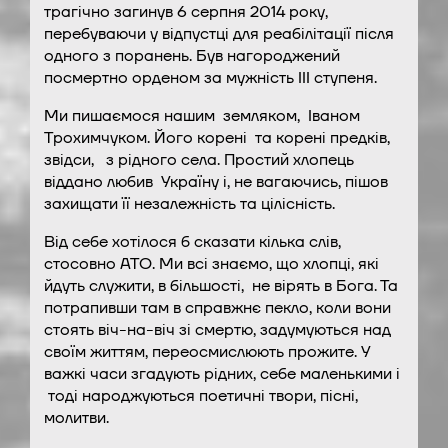
трагічно загинув 6 серпня 2014 року,
перебуваючи у відпустці для реабілітації після
одного з поранень. Був нагороджений
посмертно орденом за мужність ІІІ ступеня.
Ми пишаємося нашим земляком, Іваном
Трохимчуком. Його корені та корені предків,
звідси, з рідного села. Простий хлопець
віддано любив Україну і, не вагаючись, пішов
захищати її незалежність та цілісність.
Від себе хотілося б сказати кілька слів,
стосовно АТО. Ми всі знаємо, що хлопці, які
йдуть служити, в більшості, не вірять в Бога. Та
потрапивши там в справжнє пекло, коли вони
стоять віч-на-віч зі смертю, задумуються над
своїм життям, переосмислюють прожите. У
важкі часи згадують рідних, себе маленькими і
тоді народжуються поетичні твори, пісні,
молитви.