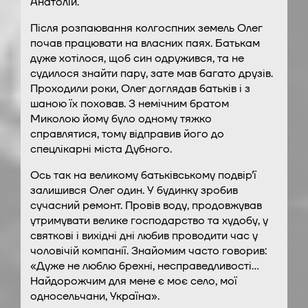
Анатолій.
Після розпаювання колгоспних земель Олег
почав працювати на власних паях. Батькам
дуже хотілося, щоб син одружився, та не
судилося знайти пару, зате мав багато друзів.
Проходили роки, Олег доглядав батьків і з
шаною їх поховав. З немічним братом
Миколою йому було одному тяжко
справлятися, тому відправив його до
спецлікарні міста Дубного.
Ось так на великому батьківському подвір’ї
залишився Олег один. У будинку зробив
сучасний ремонт. Провів воду, продовжував
утримувати велике господарство та худобу, у
святкові і вихідні дні любив проводити час у
чоловічій компанії. Знайомим часто говорив:
«Дуже не люблю брехні, несправедливості…
Найдорожчим для мене є моє село, мої
односельчани, Україна».