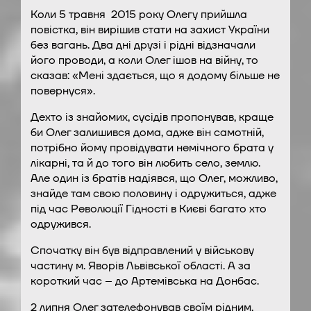
Коли 5 травня 2015 року Олегу прийшла
повістка, він вирішив стати на захист України
без вагань. Два дні друзі і рідні відзначали
його проводи, а коли Олег ішов на війну, то
сказав: «Мені здається, що я додому більше не
повернуся».
Дехто із знайомих, сусідів пропонував, краще
би Олег залишився дома, адже він самотній,
потрібно йому провідувати немічного брата у
лікарні, та й до того він любить село, землю.
Але один із братів надіявся, що Олег, можливо,
знайде там свою половину і одружиться, адже
під час Революції Гідності в Києві багато хто
одружився.
Спочатку він був відправлений у військову
частину м. Яворів Львівської області. А за
короткий час – до Артемівська на Донбас.
2 липня Олег зателефонував своїм рідним,