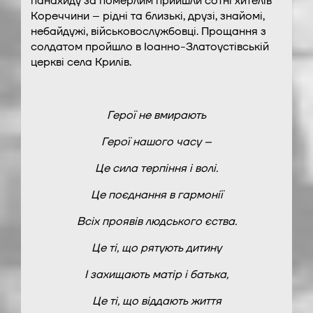
панахиду за померлим прийшли сотні хителів
Кореччини – рідні та близькі, друзі, знайомі,
небайдужі, військовослужбовці. Прощання з
солдатом пройшло в Іоанно-Златоустівській
церкві села Крилів.
Герої не вмирають
Герої нашого часу –
Це сила терпіння і волі.
Це поєднання в гармонії
Всіх проявів людського єства.
Це ті, що рятують дитину
І захищають матір і батька,
Це ті, що віддають життя