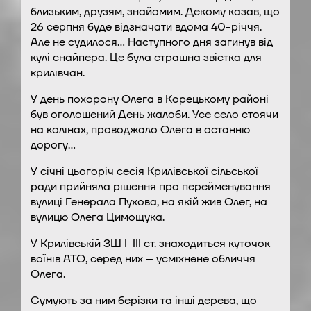
близьким, друзям, знайомим. Декому казав, що
26 серпня буде відзначати вдома 40-річчя.
Але не судилося… Наступного дня загинув від
кулі снайпера. Це була страшна звістка для
крилівчан.
У день похорону Олега в Корецькому районі
був оголошений День жалоби. Усе село стоячи
на колінах, проводжало Олега в останню
дорогу…
У січні цьогоріч сесія Крилівської сільської
ради прийняла рішення про перейменування
вулиці Генерала Пухова, на якій жив Олег, на
вулицю Олега Цимощука.
У Крилівській ЗШ І-ІІІ ст. знаходиться куточок
воїнів АТО, серед них – усміхнене обличчя
Олега.
Сумують за ним берізки та інші дерева, що