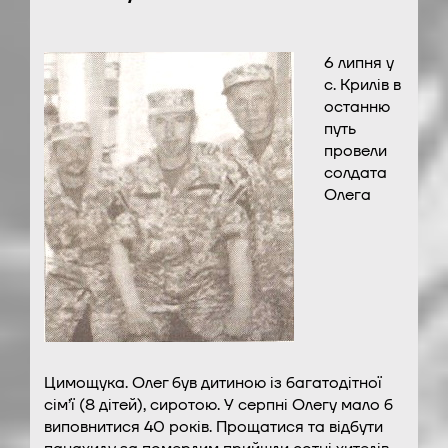
6 липня у
с. Крилів в
останню
путь
провели
солдата
Олега
Цимощука. Олег був дитиною із багатодітної
сім’ї (8 дітей), сиротою. У серпні Олегу мало б
виповнитися 40 років. Прощатися та відбути