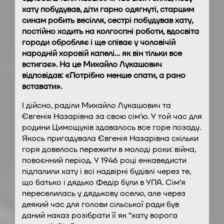
хату побудував, діти гарно одягнуті, старшим
синам робить весілля, сестрі побудував хату,
постійно ходить на колгоспні роботи, вдосвіта
городи обробляє і ще співає у чоловічій
народній хоровій капелі… як він тільки все
встигає». На це Михайло Лукашович
відповідав: «Потрібно менше спати, а рано
вставати».
І дійсно, раділи Михайло Лукашович та
Євгенія Назарівна за свою сім’ю. У той час для
родини Цимощуків здавалось все горе позаду.
Якось пригадувала Євгенія Назарівна скільки
горя довелось пережити в молоді роки: війна,
повоєнний період. У 1946 році енкаведисти
підпалили хату і всі надвірні будівлі через те,
що батько і дядько Федір були в УПА. Сім’я
переселилась у дядькову оселю, але через
деякий час для голови сільської ради був
даний наказ розібрати її як “хату ворога