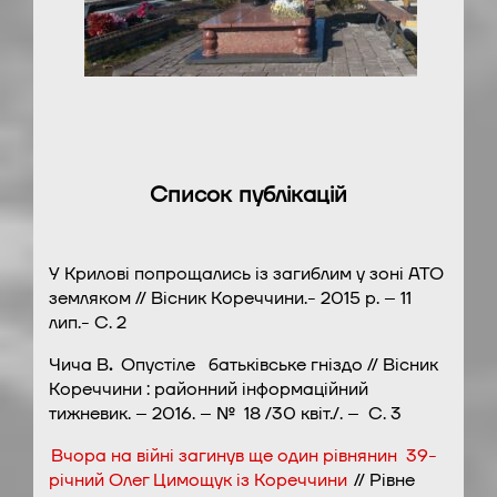
Список публікацій
У Крилові попрощались із загиблим у зоні АТО
земляком // Вісник Кореччини.- 2015 р. – 11
лип.- С. 2
Чича В
.
Опустіле батьківське гніздо // Вісник
Кореччини : районний інформаційний
тижневик. – 2016. – № 18 /30 квіт./. – С. 3
Вчора на війні загинув ще один рівнянин 39-
річний Олег Цимощук із Кореччини
// Рівне