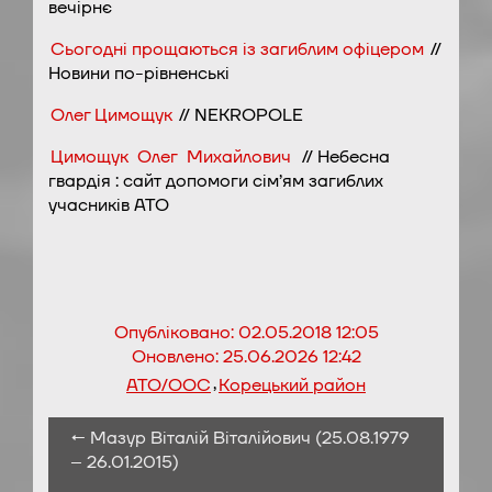
вечірнє
Сьогодні прощаються із загиблим офіцером
//
Новини по-рівненські
Олег Цимощук
// NEKROPOLE
Цимощук Олег Михайлович
// Небесна
гвардія : сайт допомоги сім’ям загиблих
учасників АТО
Опубліковано:
02.05.2018 12:05
Оновлено:
25.06.2026 12:42
,
АТО/ООС
Корецький район
← Мазур Віталій Віталійович (25.08.1979
– 26.01.2015)