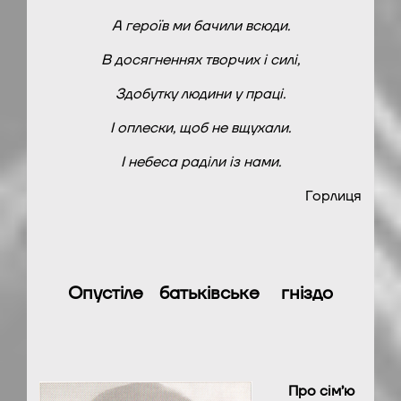
А героїв ми бачили всюди.
В досягненнях творчих і силі,
Здобутку людини у праці.
І оплески, щоб не вщухали.
І небеса раділи із нами.
Горлиця
Опустіле батьківське гніздо
Про сім’ю