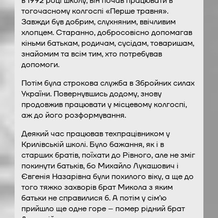
в 1992 році школу, він почав працювати в
тогочасному колгоспі «Перше травня».
Завжди був добрим, слухняним, ввічливим
хлопцем. Старанно, добросовісно допомагав
кіньми батькам, родичам, сусідам, товаришам,
знайомим та всім тим, хто потребував
допомоги.
Потім була строкова служба в Збройних силах
України. Повернувшись додому, знову
продовжив працювати у місцевому колгоспі,
аж до його розформування.
Деякий час працював техпрацівником у
Крилівській школі. Було бажання, як і в
старших братів, поїхати до Рівного, але не зміг
покинути батьків, бо Михайло Лукашович і
Євгенія Назарівна були похилого віку, а ще до
того тяжко захворів брат Микола з яким
батьки не справилися б. А потім у сім’ю
прийшло ще одне горе – помер рідний брат