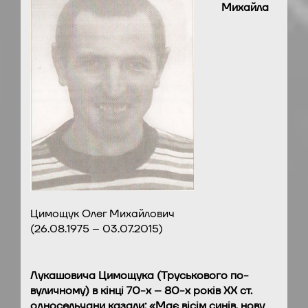
Михайла
Цимощук Олег Михайлович
(26.08.1975 – 03.07.2015)
Лукашовича Цимощука (Труськового по-
вуличному) в кінці 70-х – 80-х років XX ст.
односельчани казали: «Має вісім синів, нову