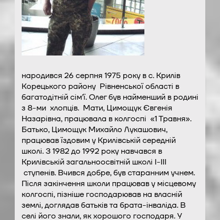
народився 26 серпня 1975 року в с. Крилів
Корецького району Рівненської області в
багатодітній сім’ї. Олег був найменший в родині
з 8-ми хлопців. Мати, Цимощук Євгенія
Назарівна, працювала в колгоспі «1 Травня».
Батько, Цимощук Михайло Лукашович,
працював їздовим у Крилівській середній
школі. З 1982 до 1992 року навчався в
Крилівській загальноосвітній школі І-ІІІ
ступенів. Вчився добре, був старанним учнем.
Після закінчення школи працював у місцевому
колгоспі, пізніше господарював на власній
землі, доглядав батьків та брата-інваліда. В
селі його знали, як хорошого господаря. У