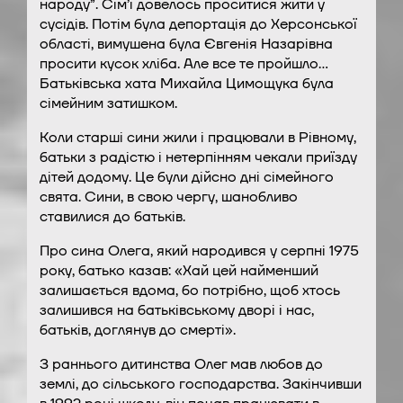
народу”. Сім’ї довелось проситися жити у
сусідів. Потім була депортація до Херсонської
області, вимушена була Євгенія Назарівна
просити кусок хліба. Але все те пройшло…
Батьківська хата Михайла Цимощука була
сімейним затишком.
Коли старші сини жили і працювали в Рівному,
батьки з радістю і нетерпінням чекали приїзду
дітей додому. Це були дійсно дні сімейного
свята. Сини, в свою чергу, шанобливо
ставилися до батьків.
Про сина Олега, який народився у серпні 1975
року, батько казав: «Хай цей найменший
залишається вдома, бо потрібно, щоб хтось
залишився на батьківському дворі і нас,
батьків, доглянув до смерті».
З раннього дитинства Олег мав любов до
землі, до сільського господарства. Закінчивши