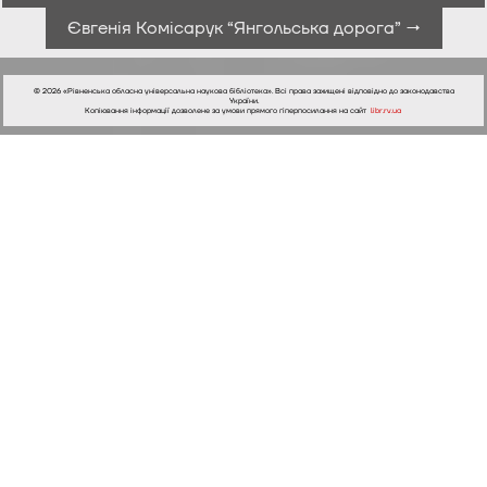
Євгенія Комісарук “Янгольська дорога” →
© 2026 «Рівненська обласна універсальна наукова бібліотека». Всі права захищені відповідно до законодавства
України.
Копіювання інформації дозволене за умови прямого гіперпосилання на сайт
libr.rv.ua