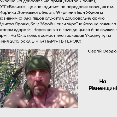
(Українська добровольча армія Дмитра Яроша),
ОТГ«Волинь», що знаходиться на передових позиціях в м.
Мар’їнка Донецької області. 49-річний Іван Жуков із
позивним «Жук» пішов служити у добровольчу армію
Дмитра Яроша, бо у Збройні сили України його не взяли за
станом здоров’я. Через це він ніколи до цього й не служив 
армії. На Схід поїхав самостійно і захищав Україну тут із
січня 2015 року. ВІЧНА ПАМ’ЯТЬ ГЕРОЮ!
Сергій Сердю
На
Рівненщині