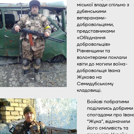
міської влади спільно з
дубенськими
ветеранами-
добровольцями,
представниками
«Об’єднання
добровольців»
Рівненщини та
волонтерами поклали
квіти до могили воїна-
добровольця Івана
Жукова на
Семидубському
кладовищі.
Бойові побратими
поділились добрими
спогадами про Іван
“Жука”, відзначили
його сміливість та