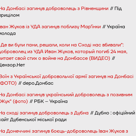
На Донбасі загинув доброволець з Рівненщини
// Під
прицілом
Іван Жуков із УДА загинув поблизу Мар’їнки
// Україна
молода
Де ви були пани, решали, коли на Сході нас вбивали”:
доброволец из УДА Иван Жуков, который погиб 24 мая,
читает свой стих о войне на Донбассе (ВИДЕО)
//
Цензор.Нет
Воїн з Української добровольчої армії загинув на Донбасі
(ФОТО)
// depo.Донбас
На Донбасі загинув український доброволець з позивним
“Жук” (фото)
// РБК – Україна
На сході загинув доброволець з Дубна
// Дубно : офіційний
сайт Дубенської міської ради
На Донеччині загинув боєць-доброволець Іван Жуков з