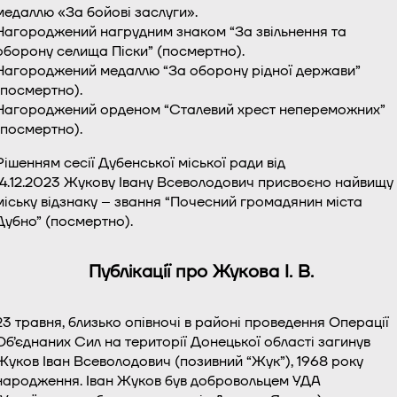
медаллю «За бойові заслуги».
Нагороджений нагрудним знаком “За звільнення та
оборону селища Піски” (посмертно).
Нагороджений медаллю “За оборону рідної держави”
(посмертно).
Нагороджений орденом “Сталевий хрест непереможних”
(посмертно).
Рішенням сесії Дубенської міської ради від
14.12.2023 Жукову Івану Всеволодович присвоєно найвищу
міську відзнаку – звання “Почесний громадянин міста
Дубно” (посмертно).
Публікації про Жукова І. В.
23 травня, близько опівночі в районі проведення Операції
Об’єднаних Сил на території Донецької області загинув
Жуков Іван Всеволодович (позивний “Жук”), 1968 року
народження. Іван Жуков був добровольцем УДА