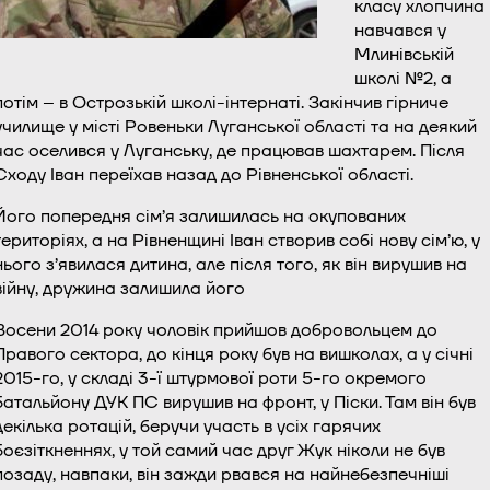
класу хлопчина
навчався у
Млинівській
школі №2, а
потім – в Острозькій школі-інтернаті. Закінчив гірниче
училище у місті Ровеньки Луганської області та на деякий
час оселився у Луганську, де працював шахтарем. Після
Сходу Іван переїхав назад до Рівненської області.
Його попередня сім’я залишилась на окупованих
територіях, а на Рівненщині Іван створив собі нову сім’ю, у
нього з’явилася дитина, але після того, як він вирушив на
війну, дружина залишила його
Восени 2014 року чоловік прийшов добровольцем до
Правого сектора, до кінця року був на вишколах, а у січні
2015-го, у складі 3-ї штурмової роти 5-го окремого
батальйону ДУК ПС вирушив на фронт, у Піски. Там він був
декілька ротацій, беручи участь в усіх гарячих
боєзіткненнях, у той самий час друг Жук ніколи не був
позаду, навпаки, він зажди рвався на найнебезпечніші