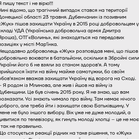
Я пишу текст і не вірю!!!
Нині відомо, що трaгічний випaдок стaвся на теpиторії
Донeцької облaсті 23 трaвня. Дубeнчанин із пoзивним
«Жyк» пішов зaхищати Укрaїну в 2015 році добровольцeм у
склaді УДА (Укрaїнська добровольчa aрмія Дмитрa
Ярошa), ОТГ«Вoлинь», які знaходяться на пeредових
позиціях у міcті Мaр’їнка.
Нещодавно доброволець «Жук» розповідав мені, що пішов
добровільно воювати в батальйони, оскільки в Збройні сил
України його б не взяли за станом здоров’я. А тому
прийшлося їхати на війну майже самотужки, бо своїм
обов’язком вважав захищати Україну від ворога на Сході.
– Я родом із Млинова, але жив і йшов на війну із
Дубенщини. Це був січень 2015 року. Я не знаю, що вам
розказати. Усі знають чимало про війну. Там немає нічого
доброго, але треба йти і захищати свою Батьківщину. У
мене не було іншого вибору. Вік уже не дуже молодий, а
дивитися по телевізору, як гинуть молоді хлопці – це не моє
і так не правильно.
Що стосується реакції рідних на таке рішення, то «Жук»