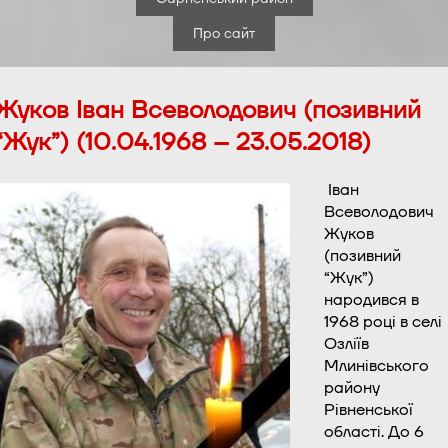
Про сайт
Жуков Іван Всеволодович (позивний
“Жук”) (10.04.1968 – 23.05.2018)
Іван
Всеволодович
Жуков
(позивний
“Жук”)
народився в
1968 році в селі
Озліїв
Млинівського
району
Рівненської
області. До 6