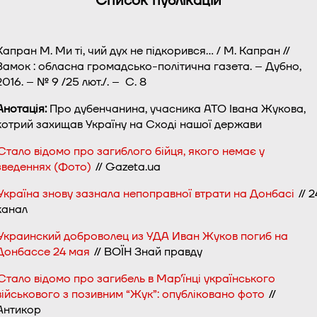
Список публікацій
Капран М. Ми ті, чий дух не підкорився… / М. Капран //
Замок : обласна громадсько-політична газета. – Дубно,
2016. – № 9 /25 лют./. – С. 8
Ан
отація
:
Про дубенчанина, учасника АТО Івана Жукова,
котрий захищав Україну на Сході нашої держави
Стало відомо про загиблого бійця, якого немає у
зведеннях (Фото)
// Gazeta.ua
Україна знову зазнала непоправної втрати на Донбасі
// 2
канал
Украинский доброволец из УДА Иван Жуков погиб на
Донбассе 24 мая
// ВОЇН Знай правду
Стало відомо про загибель в Мар’їнці українського
військового з позивним “Жук”: опубліковано фото
//
Антикор