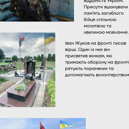
відданість Україні.
Присутні вшанували
пам’ять загиблого
бійця спільною
молитвою та
хвилиною мовчання.
Іван Жуков на фронті писав
вірші. Один із них він
присвятив жінкам, які
тримають оборону на фронті
рятують поранених та
допомагають волонтерством