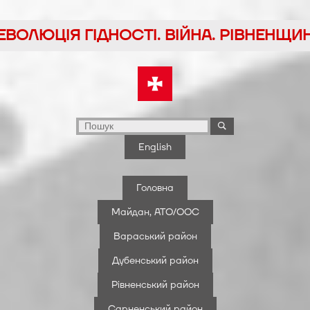
йти
ЕВОЛЮЦІЯ ГІДНОСТІ. ВІЙНА. РІВНЕНЩИ
у
English
Головна
Майдан, АТО/ООС
Вараський район
Дубенський район
Рівненський район
Сарненський район