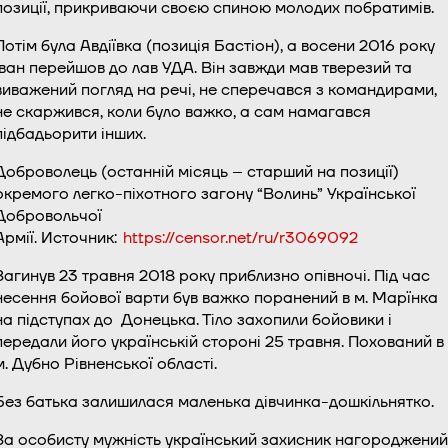
позиції, прикриваючи своєю спиною молодих побратимів.
Потім була Авдіївка (позиція Бастіон), а восени 2016 року
Іван перейшов до лав УДА. Він завжди мав тверезий та
виважений погляд на речі, не сперечався з командирами,
не скаржився, коли було важко, а сам намагався
підбадьорити інших.
Доброволець (останній місяць – старший на позиції)
окремого легко-піхотного загону “Волинь” Української
Добровольчої
Армії.
Источник:
https://censor.net/ru/r3069092
Загинув 23 травня 2018 року приблизно опівночі. Під час
несення бойової варти був важко поранений в м. Марїнка
на підступах до Донецька. Тіло захопили бойовики і
передали його українській стороні 25 травня. Похований в
м. Дубно Рівненської області.
Без батька залишилася маленька дівчинка-дошкільнятко.
За особисту мужність український захисник нагороджений