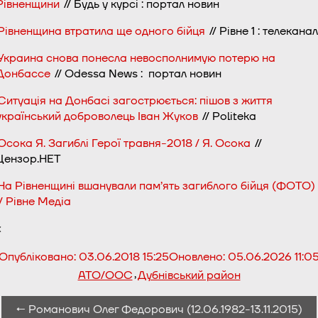
Рівненщини
// Будь у курсі : портал новин
Рівненщина втратила ще одного бійця
// Рівне 1 : телеканал
Украина снова понесла невосполнимую потерю на
Донбассе
// Odessa News : портал новин
Ситуація на Донбасі загострюється: пішов з життя
український доброволець Іван Жуков
// Politeka
Осока Я. Загиблі Герої травня-2018 / Я. Осока
//
Цензор.НЕТ
На Рівненщині вшанували пам’ять загиблого бійця (ФОТО)
// Рівне Медіа
<
Опубліковано:
03.06.2018 15:25
Оновлено:
05.06.2026 11:0
,
АТО/ООС
Дубнівський район
← Романович Олег Федорович (12.06.1982-13.11.2015)