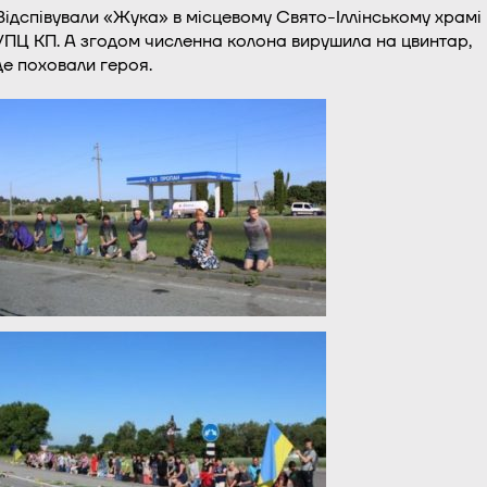
Відспівували «Жука» в місцевому Свято-Іллінському храмі
УПЦ КП. А згодом численна колона вирушила на цвинтар,
де поховали героя.