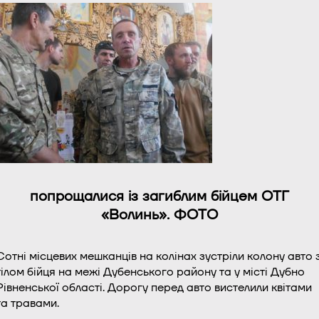
попрощалися із загиблим бійцем ОТГ
«Волинь». ФОТО
Сотні місцевих мешканців на колінах зустріли колону авто 
тілом бійця на межі Дубенського району та у місті Дубно
Рівненської області. Дорогу перед авто вистелили квітами
та травами.