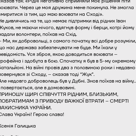
сказав так: «Рідні негативно сприйняли моє рішення піти
воювати. Через це моя дружина мене покинула. Не змогла
змиритися із тим, що маю воювати на Сході».
Не дивлячись на те, що немає підтримки від рідних Іван
Жуков, не маючи нічого, вдягнув форму і берци, котрі йому
надали волонтери, поїхав на Схід.
– Ми, як добровольці, з самого початку всі добре розуміли,
що нас держава забезпечувати не буде. Ми їхали у
невідомість. Уся зброя, якою доводиться воювати –
трофейна і здобута в бою. Спочатку я був в 5-му окремому
батальйоні. На війні провів два з половиною роки і недавно
повернувся зі Сходу, – сказав тоді “Жук”.
Але недовго доброволець був у Дубні. Знов поїхав на війну
і повертається, але в домововині.
ПРИНОШУ ЩИРІ СПІВЧУТТЯ РІДНИМ, БЛИЗЬКИМ,
ПОБРАТИМАМ З ПРИВОДУ ВАЖКОЇ ВТРАТИ – СМЕРТІ
ЗАХИСНИКА УКРАЇНИ.
Слава Україні! Герою слава!
Ксенія Галицька