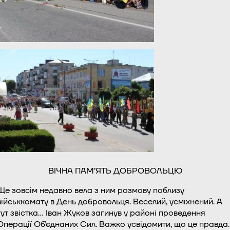
ВІЧНА ПАМ’ЯТЬ ДОБРОВОЛЬЦЮ
Ще зовсім недавно вела з ним розмову поблизу
військкомату в День добровольця. Веселий, усміхнений. А
тут звістка… Івaн Жукoв зaгинув у районі провeдення
Опeрації Об’єднaних Cил. Важко усвідомити, що це правда.