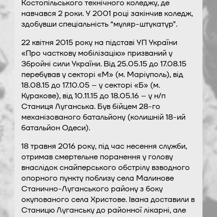
Костопільського технічного коледжу, де
навчався 2 роки. У 2001 році закінчив коледж,
здобувши спеціальність “муляр-штукатур”.
22 квітня 2015 року на підставі УП України
«Про часткову мобілізацію» призваний у
Збройні сили України. Від 25.05.15 до 17.08.15
перебував у секторі «М» (м. Маріуполь), від
18.08.15 до 17.10.05 – у секторі «Б» (м.
Куракове), від 10.11.15 до 18.05.16 – у н/п
Станиця Луганська. Був бійцем 28-го
механізованого батальйону (колишній 18-ий
батальйон Одеси).
18 травня 2016 року, під час несення служби,
отримав смертельне поранення у голову
внаслідок снайперського обстрілу взводного
опорного пункту поблизу села Малинове
Станично-Луганського району з боку
окупованого села Христове. Івана доставили в
Станицю Луганську до районної лікарні, але