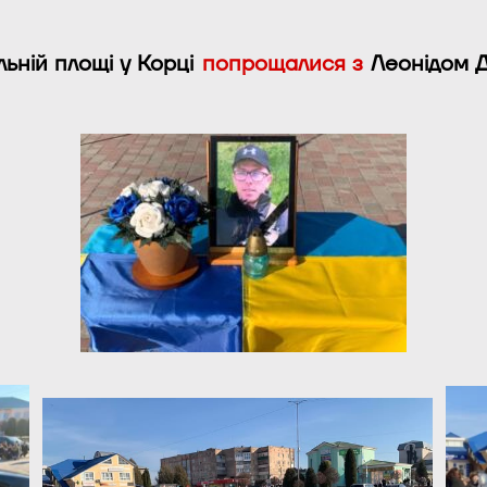
ьній площі у Корці
попрощалися з
Леонідом 