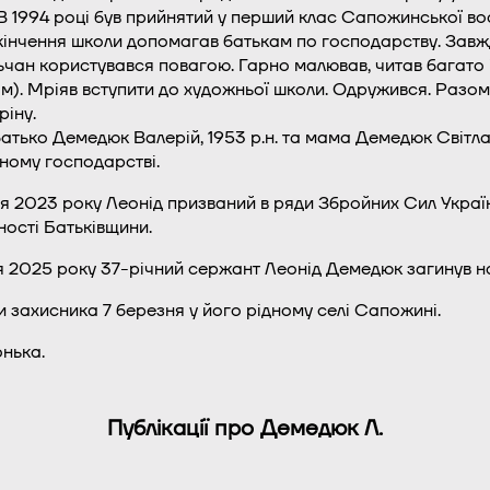
 В 1994 році був прийнятий у перший клас Сапожинської вос
кінчення школи допомагав батькам по господарству. Завжд
чан користувався повагою. Гарно малював, читав багато 
м). Мріяв вступити до художньої школи. Одружився. Разом
ріну.
батько Демедюк Валерій, 1953 р.н. та мама Демедюк Світлан
ному господарстві.
я 2023 року Леонід призваний в ряди Збройних Сил Україн
ості Батьківщини.
я 2025 року 37-річний сержант Леонід Демедюк загинув н
 захисника 7 березня у його рідному селі Сапожині.
нька.
Публікації про Демедюк Л.