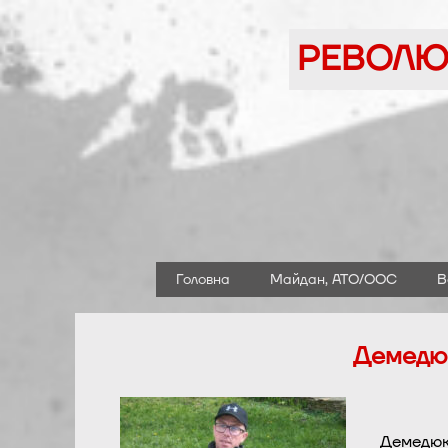
Перейти
до
РЕВОЛЮЦ
вмісту
Головна
Майдан, АТО/ООС
В
Демедюк
Демедюк 