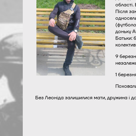
області.
Після за
односель
(футболо
доньку А
Батьки: 
колектив
9 березн
незалежн
1 березн
Поховали
Без Леоніда залишилися мати, дружина і до