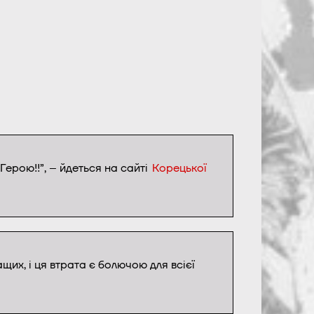
ерою!!”, – йдеться на сайті
Корецької
щих, і ця втрата є болючою для всієї