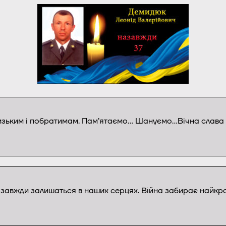
изьким і побратимам. Пам’ятаємо… Шануємо…Вічна слава Г
назавжди залишаться в наших серцях. Війна забирає найкра