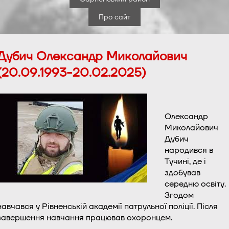
Про сайт
Дубич Олександр Миколайович
(20.09.1993-20.02.2025)
Олександр
Миколайович
Дубич
народився в
Тучині, де і
здобував
середню освіту.
Згодом
навчався у Рівненській академії патрульної поліції. Після
завершення навчання працював охоронцем.