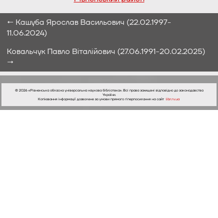
← Кашуба Ярослав Васильович (22.02.1997-
11.06.2024)
Ковальчук Павло Віталійович (27.06.1991-20.02.2025)
→
© 2026 «Рівненська обласна універсальна наукова бібліотека». Всі права захищені відповідно до законодавства
України.
Копіювання інформації дозволене за умови прямого гіперпосилання на сайт
libr.rv.ua