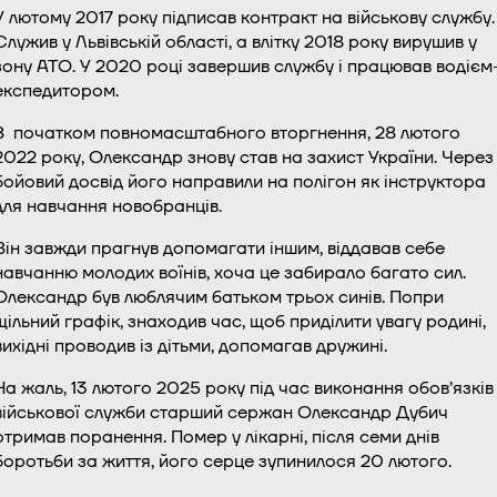
У лютому 2017 року підписав контракт на військову службу.
Служив у Львівській області, а влітку 2018 року вирушив у
зону АТО. У 2020 році завершив службу і працював водієм
експедитором.
З
початком повномасштабного вторгнення, 28 лютого
2022 року, Олександр знову став на захист України. Через
бойовий досвід його направили на полігон як інструктора
для навчання новобранців.
Він завжди прагнув допомагати іншим, віддавав себе
навчанню молодих воїнів, хоча це забирало багато сил.
Олександр був люблячим батьком трьох синів. Попри
щільний графік, знаходив час, щоб приділити увагу родині,
вихідні проводив із дітьми, допомагав дружині.
На жаль, 13 лютого 2025 року під час виконання обов’язків
військової служби старший сержан Олександр Дубич
отримав поранення. Помер у лікарні, після семи днів
боротьби за життя, його серце зупинилося 20 лютого.