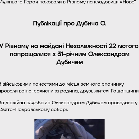
Мужнього Героя поховали в Рівному на кладовищі «Нове”
Публікації про Дубича О.
У Рівному на майдані Незалежності 22 лютого
попрощалися з 31-річним Олександром
Дубичем
З військовими почестями до місця земного спочинку
провели воїна-захисника родина, друзі, жителі Гощанщини
Заупокійна служба за Олександром Дубичем проведена у
Свято-Покровському соборі.