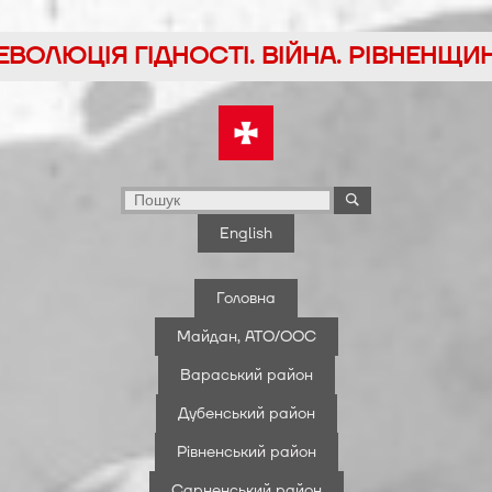
йти
ЕВОЛЮЦІЯ ГІДНОСТІ. ВІЙНА. РІВНЕНЩИ
у
English
Головна
Майдан, АТО/ООС
Вараський район
Дубенський район
Рівненський район
Сарненський район