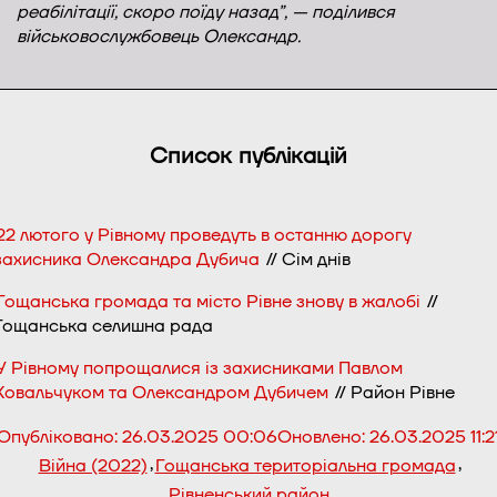
реабілітації, скоро поїду назад”, — поділився
військовослужбовець Олександр.
Список публікацій
22 лютого у Рівному проведуть в останню дорогу
захисника Олександра Дубича
// Сім днів
Гощанська громада та місто Рівне знову в жалобі
//
Гощанська селишна рада
У Рівному попрощалися із захисниками Павлом
Ковальчуком та Олександром Дубичем
// Район Рівне
Опубліковано:
26.03.2025 00:06
Оновлено:
26.03.2025 11:2
,
,
Війна (2022)
Гощанська територіальна громада
Рівненський район