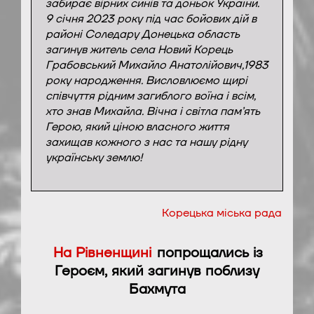
забирає вірних синів та доньок України.
9 січня 2023 року під час бойових дій в
районі Соледару Донецька область
загинув житель села Новий Корець
Грабовський Михайло Анатолійович,1983
року народження. Висловлюємо щирі
співчуття рідним загиблого воїна і всім,
хто знав Михайла. Вічна і світла пам’ять
Герою, який ціною власного життя
захищав кожного з нас та нашу рідну
українську землю!
Корецька міська рада
На Рівненщині
попрощались із
Героєм, який загинув поблизу
Бахмута