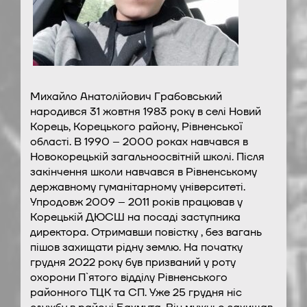
Михайло Анатолійович Грабовський
народився 31 жовтня 1983 року в селі Новий
Корець, Корецького району, Рівненської
області. В 1990 – 2000 роках навчався в
Новокорецькій загальноосвітній школі. Після
закінчення школи навчався в Рівненському
державному гуманітарному університеті.
Упродовж 2009 – 2011 років працював у
Корецькій ДЮСШ на посаді заступника
директора. Отримавши повістку , без вагань
пішов захищати рідну землю. На початку
грудня 2022 року був призваний у роту
охорони П`ятого відділу Рівненського
районного ТЦК та СП. Уже 25 грудня ніс