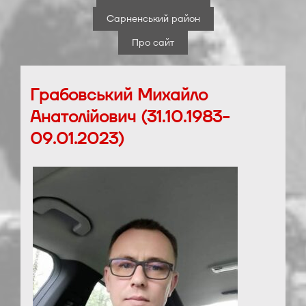
Сарненський район
Про сайт
Грабовський Михайло
Анатолійович (31.10.1983-
09.01.2023)