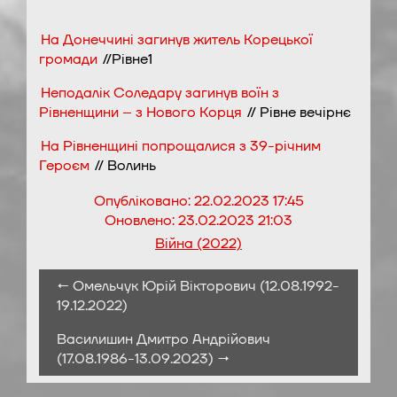
На Донеччині загинув житель Корецької
громади
//Рівне1
Неподалік Соледару загинув воїн з
Рівненщини – з Нового Корця
// Рівне вечірнє
На Рівненщині попрощалися з 39-річним
Героєм
// Волинь
Опубліковано:
22.02.2023 17:45
Оновлено:
23.02.2023 21:03
Війна (2022)
← Омельчук Юрій Вікторович (12.08.1992-
19.12.2022)
Василишин Дмитро Андрійович
(17.08.1986-13.09.2023) →