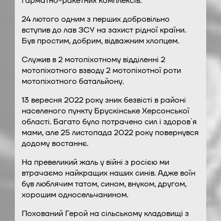
гарматно-ракетних комплексів.
24 лютого одним з перших добровільно
вступив до лав ЗСУ на захист рідної країни.
Був простим, добрим, відважним хлопцем.
Служив в 2 мотопіхотному відділенні 2
мотопіхотного взводу 2 мотопіхотної роти
мотопіхотного батальйону.
13 вересня 2022 року зник безвісті в районі
населеного пункту Брускінське Херсонської
області. Багато було потрачено сил і здоров`я
мами, але 25 листопада 2022 року повернувся
додому востаннє.
На превеликий жаль у війні з росією ми
втрачаємо найкращих наших синів. Адже воїн
був люблячим татом, сином, внуком, другом,
хорошим односельчанином.
Похований Герой на сільському кладовищі з