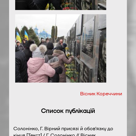
Вісник Кореччини
Список публікацій
Солонінко, Г. Вірний присязі й обов’язку до
кінця [Текст] / Г. Солонінко // Вісник