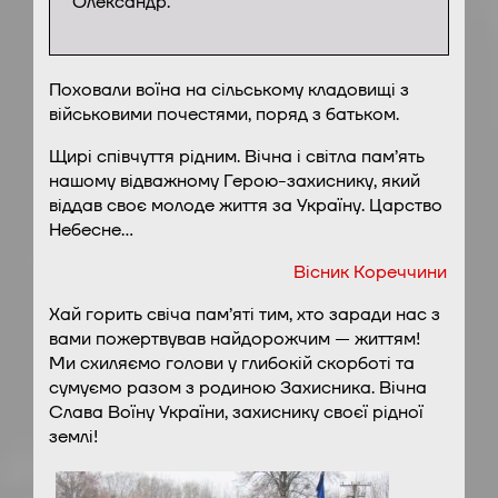
Олександр.
Поховали воїна на сільському кладовищі з
військовими почестями, поряд з батьком.
Щирі співчуття рідним. Вічна і світла пам’ять
нашому відважному Герою-захиснику, який
віддав своє молоде життя за Україну. Царство
Небесне…
Вісник Кореччини
Хай горить свіча пам’яті тим, хто заради нас з
вами пожертвував найдорожчим — життям!
Ми схиляємо голови у глибокій скорботі та
сумуємо разом з родиною Захисника. Вічна
Слава Воїну України, захиснику своєї рідної
землі!