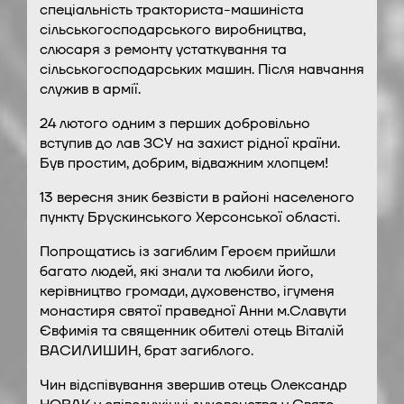
спеціальність тракториста-машиніста
сільськогосподарського виробництва,
слюсаря з ремонту устаткування та
сільськогосподарських машин. Після навчання
служив в армії.
24 лютого одним з перших добровільно
вступив до лав ЗСУ на захист рідної країни.
Був простим, добрим, відважним хлопцем!
13 вересня зник безвісти в районі населеного
пункту Брускинського Херсонської області.
Попрощатись із загиблим Героєм прийшли
багато людей, які знали та любили його,
керівництво громади, духовенство, ігуменя
монастиря святої праведної Анни м.Славути
Євфимія та священник обителі отець Віталій
ВАСИЛИШИН, брат загиблого.
Чин відспівування звершив отець Олександр