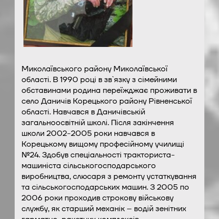
Миколаївського району Миколаївської
області. В 1990 році в зв`язку з сімейними
обставинами родина переїжджає проживати в
село Даничів Корецького району Рівненської
області. Навчався в Даничівській
загальноосвітній школі. Після закінчення
школи 2002-2005 роки навчався в
Корецькому вищому професійному училищі
№24. Здобув спеціальності тракториста-
машиніста сільськогосподарського
виробництва, слюсаря з ремонту устаткування
та сільськогосподарських машин. З 2005 по
2006 роки проходив строкову військову
службу, як старший механік – водій зенітних