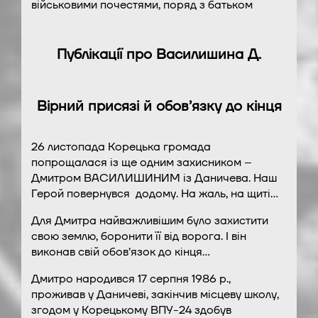
військовими почестями, поряд з батьком
Публікації про Василишина Д.
Вірний присязі й обов’язку до кінця
26 листопада Корецька громада
попрощалася із ще одним захисником –
Дмитром ВАСИЛИШИНИМ із Даничева. Наш
Герой повернувся
додому. На жаль, на щиті…
Для Дмитра найважливішим було захистити
свою землю, боронити її від ворога. І він
виконав свій обов’язок до кінця…
Дмитро народився 17 серпня 1986 р.,
проживав у Даничеві, закінчив місцеву школу,
згодом у Корецькому ВПУ-24 здобув