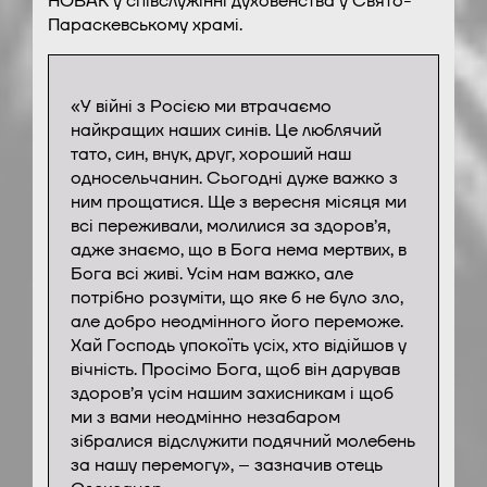
НОВАК у співслужінні духовенства у Свято-
Параскевському храмі.
«У війні з Росією ми втрачаємо
найкращих наших синів. Це люблячий
тато, син, внук, друг, хороший наш
односельчанин. Сьогодні дуже важко з
ним прощатися. Ще з вересня місяця ми
всі переживали, молилися за здоров’я,
адже знаємо, що в Бога нема мертвих, в
Бога всі живі. Усім нам важко, але
потрібно розуміти, що яке б не було зло,
але добро неодмінного його переможе.
Хай Господь упокоїть усіх, хто відійшов у
вічність. Просімо Бога, щоб він дарував
здоров’я усім нашим захисникам і щоб
ми з вами неодмінно незабаром
зібралися відслужити подячний молебень
за нашу перемогу», – зазначив отець