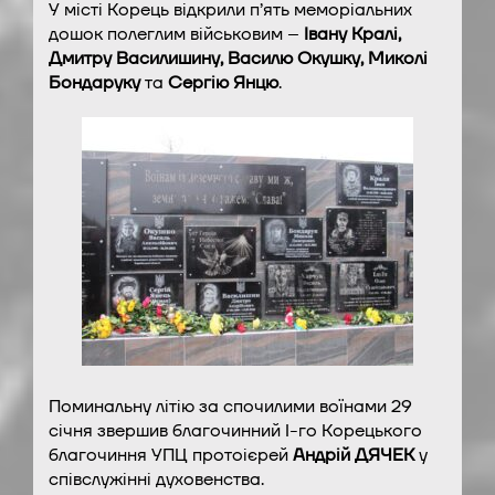
У місті Корець відкрили п’ять меморіальних
дошок полеглим військовим –
Івану Кралі,
Дмитру Василишину, Василю Окушку, Миколі
Бондаруку
та
Сергію Янцю
.
Поминальну літію за спочилими воїнами 29
січня звершив благочинний І-го Корецького
благочиння УПЦ протоієрей
Андрій ДЯЧЕК
у
співслужінні духовенства.