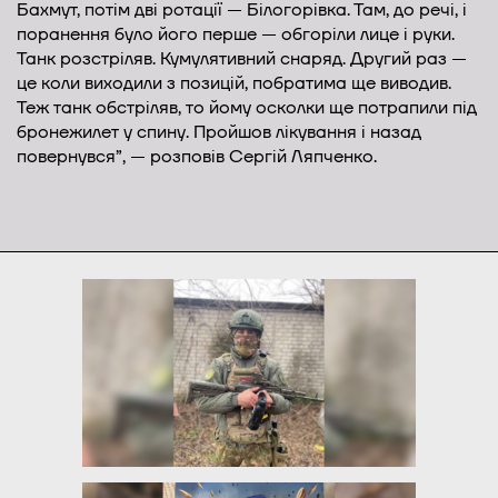
Бахмут, потім дві ротації — Білогорівка. Там, до речі, і
поранення було його перше — обгоріли лице і руки.
Танк розстріляв. Кумулятивний снаряд. Другий раз —
це коли виходили з позицій, побратима ще виводив.
Теж танк обстріляв, то йому осколки ще потрапили під
бронежилет у спину. Пройшов лікування і назад
повернувся”, — розповів Сергій Ляпченко.