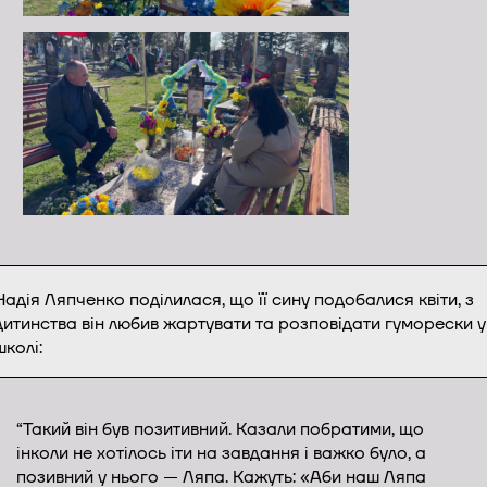
Надія Ляпченко поділилася, що її сину подобалися квіти, з
дитинства він любив жартувати та розповідати гуморески у
школі:
“Такий він був позитивний. Казали побратими, що
інколи не хотілось іти на завдання і важко було, а
позивний у нього — Ляпа. Кажуть: «Аби наш Ляпа