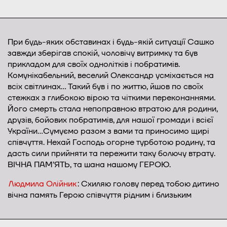
При будь-яких обставинах і будь-якій ситуації Сашко
завжди зберігав спокій, чоловічу витримку та був
прикладом для своїх однолітків і побратимів.
Комунікабельний, веселий Олександр усміхається на
всіх світлинах… Такий був і по життю, йшов по своїх
стежках з глибокою вірою та чіткими переконаннями.
Його смерть стала непоправною втратою для родини,
друзів, бойових побратимів, для нашої громади і всієї
України…Сумуємо разом з вами та приносимо щирі
співчуття. Нехай Господь огорне турботою родину, та
дасть сили прийняти та пережити таку болючу втрату.
ВІЧНА ПАМ’ЯТЬ, та шана нашому ГЕРОЮ.
Людмила Олійник
: Схиляю голову перед тобою дитино
вічна память Герою співчуття рідним і близьким