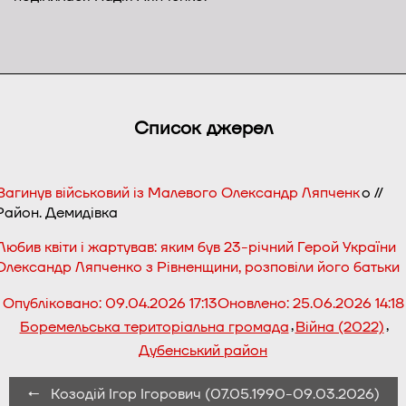
Список джерел
Загинув військовий із Малевого Олександр Ляпченк
о //
Район. Демидівка
Любив квіти і жартував: яким був 23-річний Герой України
Олександр Ляпченко з Рівненщини, розповіли його батьки
Опубліковано:
09.04.2026 17:13
Оновлено:
25.06.2026 14:18
,
,
Боремельська територіальна громада
Війна (2022)
Дубенський район
← Козодій Ігор Ігорович (07.05.1990-09.03.2026)