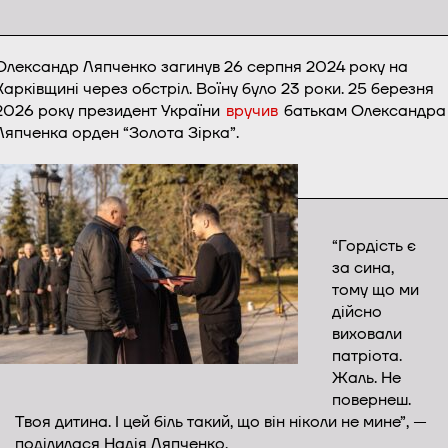
Олександр Ляпченко загинув 26 серпня 2024 року на
Харківщині через обстріл. Воїну було 23 роки. 25 березня
2026 року президент України
вручив
батькам Олександра
Ляпченка орден “Золота Зірка”.
“Гордість є
за сина,
тому що ми
дійсно
виховали
патріота.
Жаль. Не
повернеш.
Твоя дитина. І цей біль такий, що він ніколи не мине”, —
поділилася Надія Ляпченко.