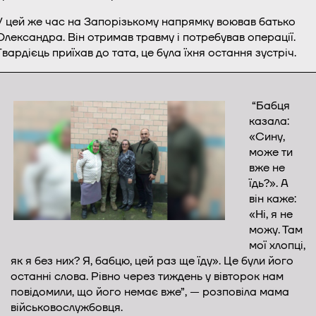
У цей же час на Запорізькому напрямку воював батько
Олександра. Він отримав травму і потребував операції.
Гвардієць приїхав до тата, це була їхня остання зустріч.
“Бабця
казала:
«Сину,
може ти
вже не
їдь?». А
він каже:
«Ні, я не
можу. Там
мої хлопці,
як я без них? Я, бабцю, цей раз ще їду». Це були його
останні слова. Рівно через тиждень у вівторок нам
повідомили, що його немає вже”, — розповіла мама
військовослужбовця.