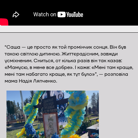
“Саша — це просто як той промінчик сонця. Він був
такою світлою дитиною. Життєрадісним, завжди
усміхненим. Сниться, от кілька разів він так казав:
«Мамусю, в мене все добре». І каже: «Мені там краще,
мені там набагато краще, як тут було»”, — розповіла
мама Надія Ляпченко.