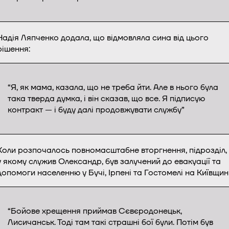
Надія Ляпченко додала, що відмовляла сина від цього
рішення:
“Я, як мама, казала, що не треба йти. Але в нього була
така тверда думка, і він сказав, що все. Я підписую
контракт — і буду далі продовжувати службу”
Коли розпочалось повномасштабне вторгнення, підрозділ,
у якому служив Олександр, був залучений до евакуації та
допомоги населенню у Бучі, Ірпені та Гостомелі на Київщині
“Бойове хрещення приймав Сєвєродонецьк,
Лисичанськ. Тоді там такі страшні бої були. Потім був