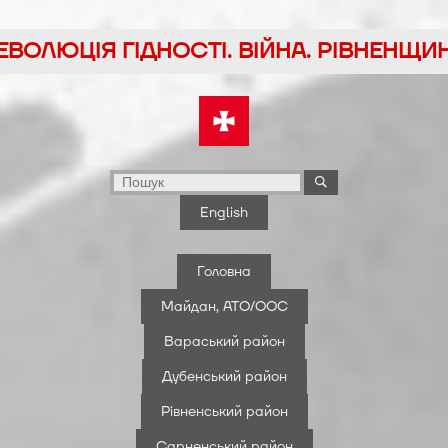
йти
ЕВОЛЮЦІЯ ГІДНОСТІ. ВІЙНА. РІВНЕНЩИ
у
English
Головна
Майдан, АТО/ООС
Вараський район
Дубенський район
Рівненський район
Сарненський район