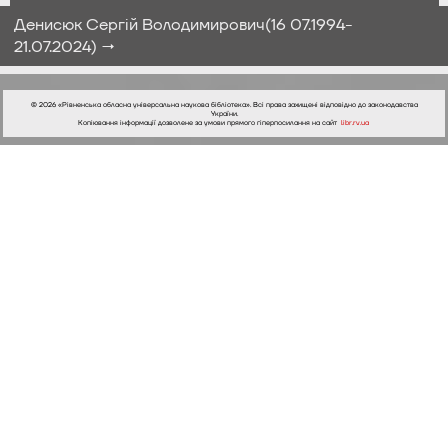
Денисюк Сергій Володимирович(16 07.1994-
21.07.2024) →
© 2026 «Рівненська обласна універсальна наукова бібліотека». Всі права захищені відповідно до законодавства
України.
Копіювання інформації дозволене за умови прямого гіперпосилання на сайт
libr.rv.ua