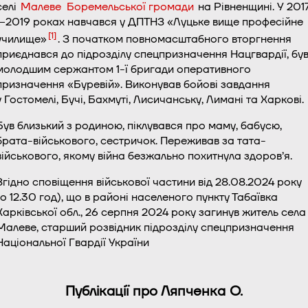
селі
Малеве
Боремельської громади
на Рівненщині. У 201
—2019 роках навчався у ДПТНЗ «Луцьке вище професійне
[1]
училище»
. З початком повномасштабного вторгнення
приєднався до підрозділу спецпризначення Нацгвардії, бу
молодшим сержантом 1-ї бригади оперативного
призначення «Буревій». Виконував бойові завдання
у Гостомелі, Бучі, Бахмуті, Лисичанську, Лимані та Харкові.
Був близький з родиною, піклувався про маму, бабусю,
брата-військового, сестричок. Переживав за тата-
військового, якому війна безжально похитнула здоров’я.
Згідно сповіщення військової частини від 28.08.2024 року
(о 12.30 год), що в районі населеного пункту Табаївка
Харківської обл., 26 серпня 2024 року загинув житель села
Малеве, старший розвідник підрозділу спецпризначення
Національної Гвардії України
Публікації про Ляпченка О.