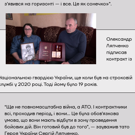
з’явився на горизонті — і все. Це як сонечко»”.
Олександр
Ляпченко
підписав
контракт із
Національною гвардією України, ще коли був на строковій
службі у 2020 році. Тоді йому було 19 років.
“Ще не повномасштабна війна, а АТО. І контрактники
всі, проходив період, і вони… Це була обов’язкова
умова, що вони мають відбути в зону проведення
бойових дій. Він готовий був до того”, — зауважив тато
Героя України Сергій Ляпченко.