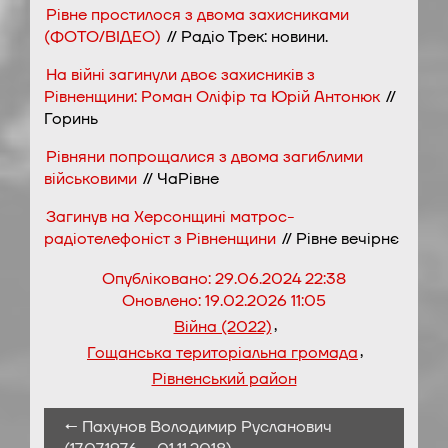
Рівне простилося з двома захисниками
(ФОТО/ВІДЕО)
// Радіо Трек: новини.
На війні загинули двоє захисників з
Рівненщини: Роман Оліфір та Юрій Антонюк
//
Горинь
Рівняни попрощалися з двома загиблими
військовими
// ЧаРівне
Загинув на Херсонщині матрос-
радіотелефоніст з Рівненщини
// Рівне вечірнє
Опубліковано:
29.06.2024 22:38
Оновлено:
19.02.2026 11:05
,
Війна (2022)
,
Гощанська територіальна громада
Рівненський район
← Пахунов Володимир Русланович