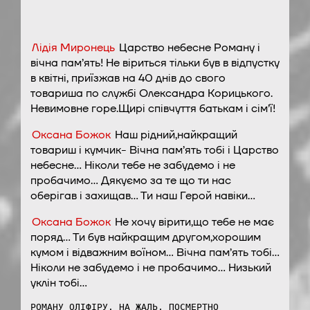
Лідія Миронець
Царство небесне Роману і
вічна пам’ять! Не віриться тільки був в відпустку
в квітні, приїзжав на 40 днів до свого
товариша по службі Олександра Корицького.
Невимовне горе.Щирі співчуття батькам і сім’ї!
Оксана Божок
Наш рідний,найкращий
товариш і кумчик- Вічна пам’ять тобі і Царство
небесне… Ніколи тебе не забудемо і не
пробачимо… Дякуємо за те що ти нас
оберігав і захищав… Ти наш Герой навіки…
Оксана Божок
Не хочу вірити,що тебе не має
поряд… Ти був найкращим другом,хорошим
кумом і відважним воїном… Вічна пам’ять тобі…
Ніколи не забудемо і не пробачимо… Низький
уклін тобі…
РОМАНУ ОЛІФІРУ. НА ЖАЛЬ, ПОСМЕРТНО 