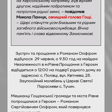
на Херсонському напрямку. Був вірним
другом, надійним побратимом та
патріотом рідної землі, –
повідомив
Микола Панчук,
селищний голова Гощі.
–
Щирі співчуття усім близьким та рідним
загиблого військовослужбовця. Вічна
пам’ять і слава відважному Захисникові.
Зустріч та прощання з Романом Оліфіром
відбулося 29 червня, о 9.30 год на майдані
Незалежності в м.Рівне.
Прощання з Героєм
відбудеться о 12:00 на подвір’ї рідного дому за
адресою: с. Полівці, вул. Квітнева, 23.
Заупокійний молебень у Церкві Святої
Параскеви с. Тучин.
Мешканці Гощанської громади та міста Рівне
попрощалися з Героєм – Романом
Сергійовичем Оліфіром, який повернувся