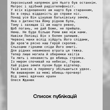
Херсонський напрямок для Нього був останнім.
Матрос і здібний радіотелефоніст. 
У всіх відношеннях аж надто був старанним, 
Бо в серці відданість до справи ніс. 
Понад усе Він цінував батьківську землю, 
Яка з дитинства Йому рідною була,
Тому і захищав її аж надто ревно, 
Щоб погань, не дай Боже, не прийшла. 
Нема. Не буде більше Роми вже між нами. 
Навіки Полівці Він з болем залишив. 
Червоні маки вслід зійдуть Його слідами, 
Де кров'ю рясно наш Герой скропив. 
Сльозами гіркими сліди Його омиті. 
Для рідних невимовно втрата ця тяжка. 
Тепер лише могила й оберемки квітів 
Та лють і ненависть до вбивць стрімка. 
Із миром спочивай на небесах, Герою. 
Хай рідна земля пухом буде відтепер. 
Твій внесок в перемогу збільшиться удвоє. 
Ми вишвирнем за межі вбивць-прочвер!
Від імені вдячних краян
Олеся Жданюк
Список публікацій