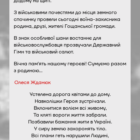
додому на щиті.
З військовими почестями до місця земного
спочинку провели сьогодні воїна-захисника
родина, друзі, жителі Гощанської громади.
В знак особливої шани востаннє для
військовослужбовця прозвучали Державний
Гімн та військовий салют.
Вічна памʼять нашому героєві! Сумуємо разом
з родиною…
Олеся Жданюк
Устелена дорога квітами до дому.
Навколішки Героя зустрічали.
Вклонитися волієм всі живому,
Та кляті вороги життя забрали.
Позбавили бажання жити в Україні.
У сиру землю захоронять тіло.
Всі плани геть нарушили Людині,