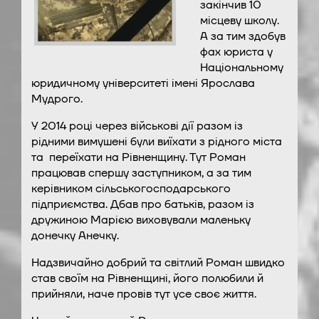
закінчив 10
місцеву школу.
А за тим здобув
фах юриста у
Національному
юридичному університеті імені Ярослава
Мудрого.
У 2014 році через військові дії разом із
рідними вимушені були виїхати з рідного міста
та
переїхати на Рівненщину. Тут Роман
працював спершу заступником, а за тим
керівником сільськогосподарського
підприємства. Дбав про батьків, разом із
дружиною Марією виховували маленьку
донечку Анечку.
Надзвичайно добрий та світлий Роман швидко
став своїм на Рівненщині, його полюбили й
прийняли, наче провів тут усе своє життя.