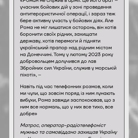
«Роман не служив в армії. Це його брат –
учасник бойових дій у зоні проведення
антитерористичної операції, і зараз теж
бере активну участь у бойових діях. Але
Рома не міг лишатися осторонь, він хотів
боронити своїх рідних, захищати
державу, хотів перемоги й підняти
український прапор над рідним містом
на Донеччині. Тому у лютому 2023 року
добровольцем долучився до лав
Збройних сил України, служив у морській
піхоті», –
Навіть під час телефонних розмов, коли
ми чули, що зовсім поряд із ним лунають
вибухи, Рома завжди заспокоював, що з
ним все нормаль, що у них все тихо, все
добре»
Матрос, оператор-радіотелефоніст
мужньо та самовіддано захищав Україну