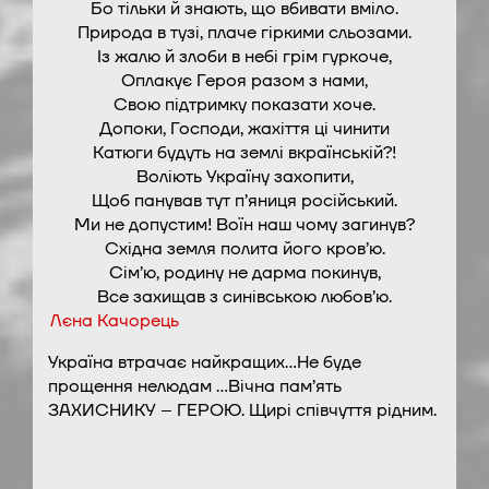
Бо тільки й знають, що вбивати вміло.
Природа в тузі, плаче гіркими сльозами.
Із жалю й злоби в небі грім гуркоче,
Оплакує Героя разом з нами,
Свою підтримку показати хоче.
Допоки, Господи, жахіття ці чинити
Катюги будуть на землі вкраїнській?!
Воліють Україну захопити,
Щоб панував тут п’яниця російський.
Ми не допустим! Воїн наш чому загинув?
Східна земля полита його кров’ю.
Сім’ю, родину не дарма покинув,
Все захищав з синівською любов’ю.
Лєна Качорець
Україна втрачає найкращих…Не буде
прощення нелюдам …Вічна пам’ять
ЗАХИСНИКУ – ГЕРОЮ. Щирі співчуття рідним.