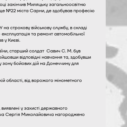
році закінчив Миляцьку загальноосвітню
ище №22 міста Сарни, де здобував професію
У на строкову військову службу, в складі
– експлуатація та ремонт автомобільної
 у Києві.
їни, старший солдат Савич С. М. був
ойшовши відповідні навчання та, здобувши
у зону бойових дій на Донеччину для
ій області, від ворожого мінометного
 виявлені у захисті державного
Савича Сергія Миколайовича нагороджено