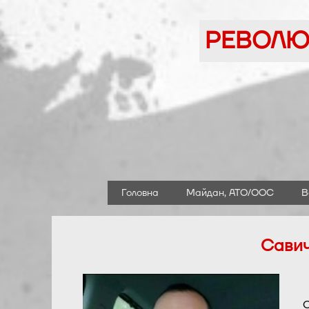
Перейти
до
РЕВОЛЮЦ
вмісту
Головна
Майдан, АТО/ООС
В
Савич
С