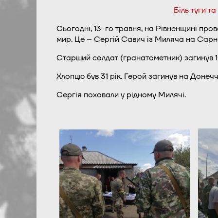
Біль туги т
Сьогодні, 13-го травня, на Рівненщині пров
мир. Це – Сергій Савич із Миляча на Сарн
Старший солдат (гранатометник) загинув 1
Хлопцю був 31 рік. Герой загинув на Донечч
Сергія поховали у рідному Милячі.