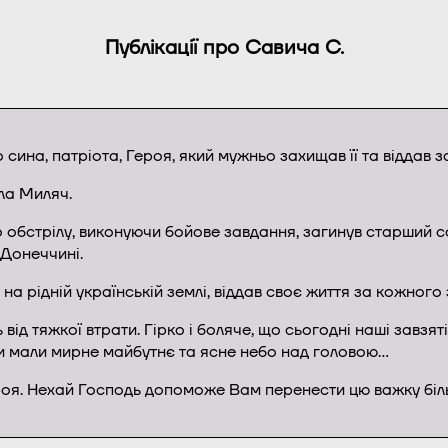
Публікації про Савича С.
ина, патріота, Героя, який мужньо захищав її та віддав за
ла Миляч.
 обстрілу, виконуючи бойове завдання, загинув старший 
 Донеччині.
на рідній українській землі, віддав своє життя за кожного 
від тяжкої втрати. Гірко і боляче, що сьогодні наші завзя
ми мали мирне майбутнє та ясне небо над головою…
ероя. Нехай Господь допоможе Вам перенести цю важку біль