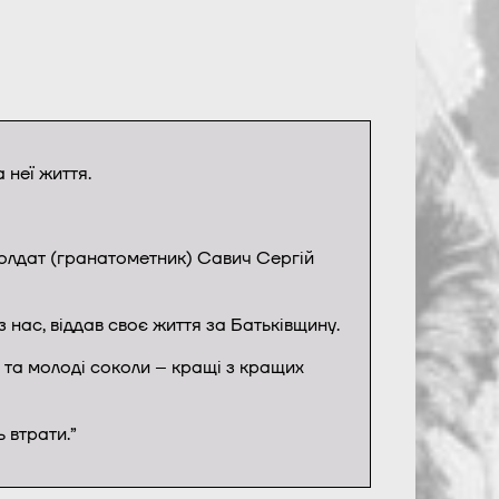
 неї життя.
солдат (гранатометник) Савич Сергій
з нас, віддав своє життя за Батьківщину.
ті та молоді соколи – кращі з кращих
 втрати.”