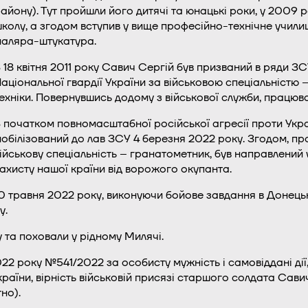
айону). Тут пройшли його дитячі та юнацькі роки, у 2009 
колу, а згодом вступив у вище професійно-технічне учил
аляра-штукатура.
 18 квітня 2011 року Савич Сергій був призваний в ряди ЗС
аціональної гвардії України за військовою спеціальністю 
ехніки. Повернувшись додому з військової служби, працював
 початком повномасштабної російської агресії проти Укра
обілізований до лав ЗСУ 4 березня 2022 року. Згодом, пр
ійськову спеціальність – гранатометник, був направлений 
ахисту нашої країни від ворожого окупанта.
0 травня 2022 року, виконуючи бойове завдання в Донецьк
у.
 та поховали у рідному Милячі.
22 року №541/2022 за особисту мужність і самовіддані дії,
 України, вірність військовій присязі старшого солдата 
но).