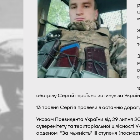
р
ш
м
З
Н
т
З
м
в
з
1
обстрілу Сергій героїчно загинув за Україн
13 травня Сергія провели в останню дорогу
Указом Президента України від 29 липня 20
суверенітету та територіальної цілісності
орденом “За мужність” ІІІ ступеня (посмерт