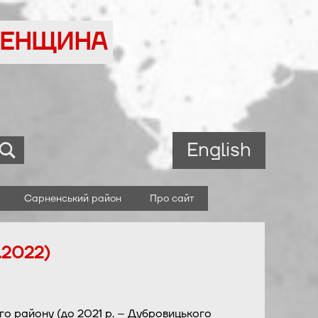
ВНЕНЩИНА
English
Сарненський район
Про сайт
.2022)
го району (до 2021 р. – Дубровицького