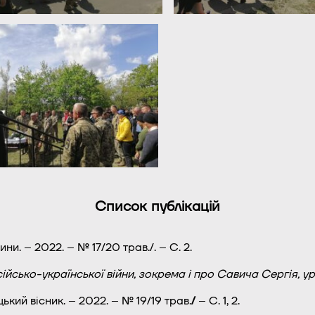
Список публікацій
ни. – 2022. – № 17/20 трав./. – С. 2.
сійсько-української війни, зокрема і про Савича Сергія, 
ький вісник. – 2022. – № 19/19 трав.
/
– С. 1, 2.