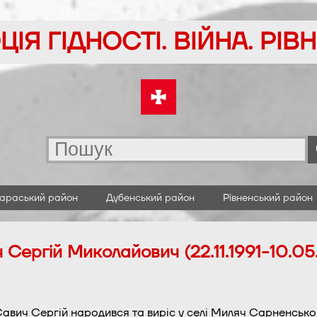
ІЯ ГІДНОСТІ. ВІЙНА. РІ
араський район
Дубенський район
Рівненський район
 Сергій Миколайович (22.11.1991-10.05
авич Сергій народився та виріс у селі Миляч Сарненсько