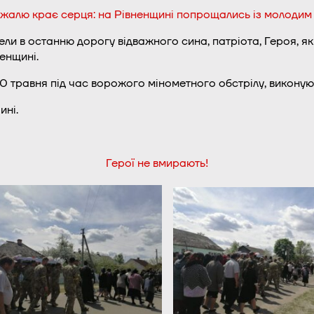
а жалю крає серця: на Рівненщині попрощались із молоди
ели в останню дорогу відважного сина, патріота, Героя, як
енщині.
0 травня під час ворожого мінометного обстрілу, виконую
ині.
Герої не вмирають!