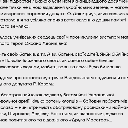
и він підростає? Бажаю усім нам якнайшвидшого досягне
 але тільки не ціною відділення українських земель, – нагол
у зверненні народний депутат О. Дехтярчук, який виділив 
готовлення та усіляко сприяв встановленню дошки пам’яті
лого земляка.
улась учнівських сердець своїм проникливим виступом м
лого героя Оксана Леонідівна:
ть своїх батьків, діти. А ви, батьки, своїх дітей. Якби біблійн
а «Полюби ближнього свого, як самого себе» більше
лювалась людьми, мабуть, воєн на землі було би менше.
дами про останню зустріч із Владиславом поділився й по
ного депутата Р. Коваль:
 безстрашний юнак служив у батальйоні Української
вольчої армії, кілька сотень хлопців – бойових побратимів
слава – нині утримують обстрілювану російськими найма
нку, Широкіне, Авдіївку. Багатьом, як зізнаються, дуже не
чає позитивного та відважного «Друга Маестро»…