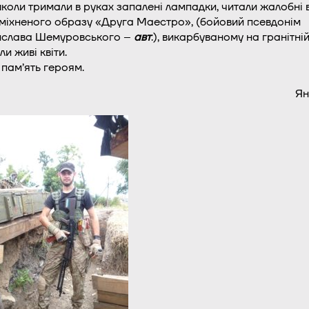
школи тримали в руках запалені лампадки, читали жалобні в
міхненого образу «Друга Маестро», (бойовий псевдонім
ислава Шемуровського –
авт
.), викарбуваному на гранітній
и живі квіти.
 пам’ять героям.
Ян