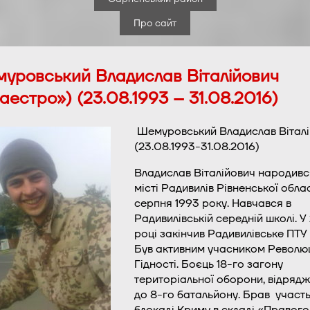
Про сайт
уровський Владислав Віталійович
аестро») (23.08.1993 – 31.08.2016)
Шемуровський Владислав Вітал
(23.08.1993-31.08.2016)
Владислав Віталійович народивс
місті Радивилів Рівненської облас
серпня 1993 року. Навчався в
Радивилівській середній школі. У 
році закінчив Радивилівське ПТ
Був активним учасником Революц
Гідності. Боєць 18-го загону
територіальної оборони, відряд
до 8-го батальйону. Брав участь
блокаді Криму в складі «Правого