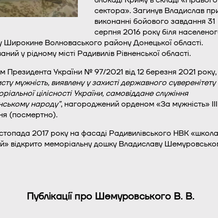
сектора». Загинув Владислав пр
виконанні бойового завдання 31
серпня 2016 року біля населено
у Широкине Волноваського району Донецької області.
аний у рідному місті Радивилів Рівненської області.
м Президента України № 97/2021 від 12 березня 2021 року
сту мужність, виявлену у захисті державного суверенітету
оріальної цілісності України, самовіддане служіння
нському народу”
, нагороджений орденом «За мужність» III
ня (посмертно).
стопада 2017 року на фасаді Радивилівського НВК «школ
ей» відкрито меморіальну дошку Владиславу Шемуровсько
Публікації про Шемуровського В. В.