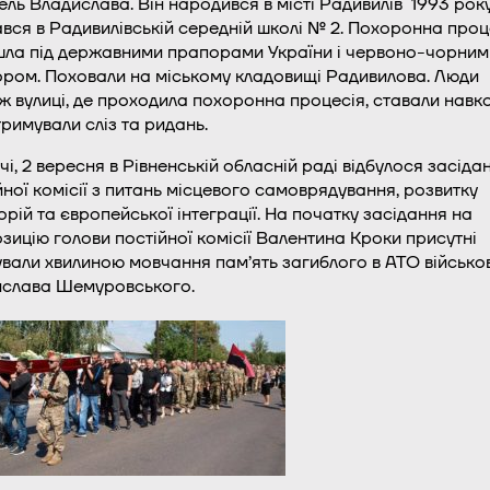
ель Владислава. Він народився в місті Радивилів 1993 року
вся в Радивилівській середній школі № 2. Похоронна проц
ла під державними прапорами України і червоно-чорним
ром. Поховали на міському кладовищі Радивилова. Люди
ж вулиці, де проходила похоронна процесія, ставали навк
стримували сліз та ридань.
чі, 2 вересня в Рівненській обласній раді відбулося засіда
йної комісії з питань місцевого самоврядування, розвитку
орій та європейської інтеграції. На початку засідання на
зицію голови постійної комісії Валентина Кроки присутні
вали хвилиною мовчання пам’ять загиблого в АТО військо
слава Шемуровського.