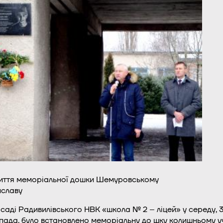
иття меморіальної дошки Шемуровському
славу
саді Радивилівського НВК «школа № 2 – ліцей» у середу, 
пада, було встановлено меморіальну до
шку колишньому у