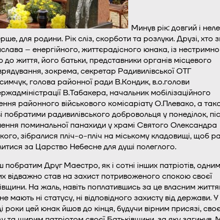
Минув рік: довгий і неле
рше, для родини. Рік сліз, скорботи та розлуки. Друзі, хто 
слава – енергійного, життєрадісного юнака, із нестримн
 до життя, його батьки, представники органів місцевого
рядування, зокрема, секретар Радивилівської ОТГ
асимчук, голова районної ради В.Кондик, в.о.голови
ржадміністрації В.Табакера, начальник мобілізаційного
лення районного військового комісаріату О.Плевако, а так
і побратими радивилівського добровольця у понеділок, пі
ення поминальної панахиди у храмі Святого Олександра
кого, зібралися пліч-о-пліч на міському кладовищі, щоб р
итися за Царство Небесне для душі полеглого.
 побратим Друг Маестро, як і сотні інших патріотів, одним
х відважно став на захист потривоженого спокою своєї
івщини. На жаль, навіть поплатившись за це власним життям
не мають ні статусу, ні відповідного захисту від держави. У
і роки цей юнак йшов до кінця, будучи вірним присязі, сво
у та щирим патріотом своєї Батьківщини, за яку загинув. М