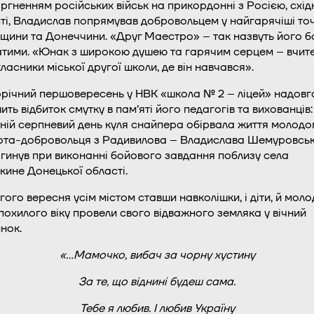
оргненням російських військ на прикордонні з Росією, схід
ті, Владислав попрямував добровольцем у найгарячіші то
щини та Донеччини. «Друг Маестро» – так назвуть його б
тими. «Юнак з широкою душею та гарячим серцем – вчите
ласники міської другої школи, де він навчався».
річний першовересень у НВК «школа № 2 – ліцей» надовг
ить відбиток смутку в пам’яті його педагогів та вихованців:
ній серпневий день куля снайпера обірвала життя молодо
ота-добровольця з Радивилова – Владислава Шемуровськ
агинув при виконанні бойового завдання поблизу села
ине Донецької області.
гого вересня усім містом ставши навколішки, і діти, й молод
похилого віку провели свого відважного земляка у вічний
нок.
«…Мамочко, вибач за чорну хустину
За те, що віднині будеш сама.
Тебе я любив. I любив Україну