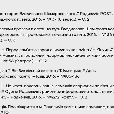
он героя Владислава Шемуровського // Радивилів POST :
.-політ. газета, 2016. – № 37 (8 верес.). – С. 2
естями провели в останню путь Владислава Шемуровськог
р перемоги : громадсько-політична газета, 2016. – № 36 
). – С. 3
 Н. Перед пам’яттю героя схилились на коліна / Н. Янчин //
 Радзивілів : районний інформаційно-аналітичний часопи
– № 36 (9 верес.). – С. 2
ька Т. Він був вільний як вітер / Т. Ільницька // День :
раїнська газета. – Київ, 2016. – №185-186
 Н. На честь полеглих воїнів-земляків спорудили пам’ятник 
 // Сурми Радзивілів : районний інформаційно-аналітични
ис. – Радивилів, 2016. – №42/21 жовт./. – С. 2
ція:
Про відкриття в м. Радивилів пам’ятника землякам, по
і АТО