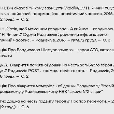
, Н. Він сказав: “Я хочу захищати Україну…”/ Н. Янчин //С
вілів : районний інформаційно-аналітичний часопис, 2016.
 груд.). – С. 2
 Н. Хотів, щоб мама ним гордилась. А вийшло – гордимос
 / Н. Янчин // Сурми Радзивілів : районний інформаційно-
тичний часопис. – Радивилів, 2016. – №48/2 груд./. – С. 3
ція:
Про Владислава Шемуровського – героя АТО, жителя 
вилова
к Л. Відкриття пам’ятної дошки на честь загиблого героя 
к // Радивилів POST : громад.-політ. газета. – Радивилів, 2
 груд./. – С. 2
ція:
Про відкриття меморіальної дошки Владиславу Віталі
овському у Радивилівському НВК “школа №2-ліцей”
тна дошка на честь подвигу героя // Прапор перемоги. – 2
9 груд.). – С. 6