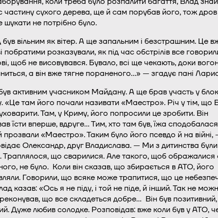
аборування, коли треба було розпалити багаття, Влад знай
с частину сухого дерева, ще й сам порубав його, тож дров
е шукати не потрібно було.
 був вільним як вітер. А ще запальним і безстрашним. Це в
і побратими розказували, як під час обстрілів все говорил
ві, щоб не висовувався. Бувало, всі ще чекають, доки вого
ниться, а він вже тягне пораненого…» — згадує пані Ларис
був активним учасником Майдану. А ще брав участь у блок
. «Це там його почали називати «Маестро». Річ у тім, що 
куховарити. Там, у Криму, його попросили це зробити. Він
вав їсти вперше, вдруге… Тим, хто там був, їжа сподобалася
й прозвали «Маестро». Таким було його псевдо й на війні,
відає Олександр, друг Владислава. — Ми з дитинства були
. Траплялося, що сварилися. Але такого, щоб ображалися
ного, не було. Коли він сказав, що збирається в АТО, його
вляли. Говорили, що всяке може трапитися, що це небезпе
ад казав: «Ось я не піду, і той не піде, й інший. Так не мож
реконував, що все складеться добре… Він був позитивний,
ий. Дуже любив солодке. Розповідав: вже коли був у АТО, ч