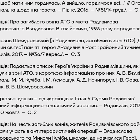
, щоб мати ним гордилась. А вийшло, гордимося всі…” // Ого
нальна щоденна газета. – Рівне, 2016. – №51/14 груд./. – С.
ція:
Про загиблого воїна АТО з міста Радивилова
овського Владислава Віталійовича, 1993 року народжен
слав Шемуровський [з Радивилова, загиблий в зоні АТО]. 
ин світлої пам’яті героя //Радивилів Post : районний тижне
илів, 2017. – №36/7 верес./. – С. 3
ція:
Подається список Героїв України з Радивилівщини, які
ли в зоні АТО, з короткою інформацією про них: А. В. Бєлкін,
ль, М. М. Куліба, І. М. Лемещук, А. Д. Нечипорук, І. В. Сова, І
к, В. В. Шемуровський
альні дошки – від українців із Італії // Сурми Радзивілів:
ний інформаційно-аналітичний часопис. – Радивилів, 2017
0 жовт./. – С. 2
ція:
На честь загиблих воїнів, жителів Радивилівського рай
рали участь в антитерористичній операції – Владислава
овського та Миколи Куліби, школам, де навчалися Герої,