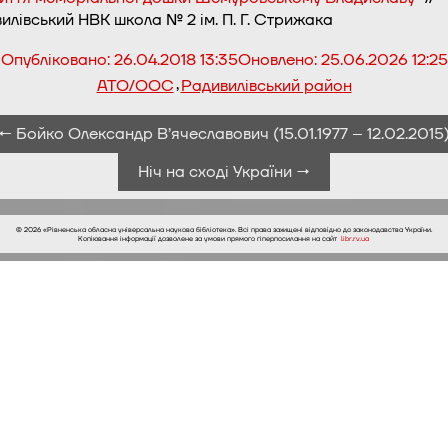
илівський НВК школа № 2 ім. П. Г. Стрижака
Опубліковано:
26.04.2018 13:35
Оновлено:
25.06.2026 12:25
,
АТО/ООС
Радивилівський район
← Бойко Олександр В’ячеславович (15.01.1977 – 12.02.2015
Ніч на сході України →
© 2026 «Рівненська обласна універсальна наукова бібліотека». Всі права захищені відповідно до законодавства України.
Копіювання інформації дозволене за умови прямого гіперпосилання на сайт
libr.rv.ua