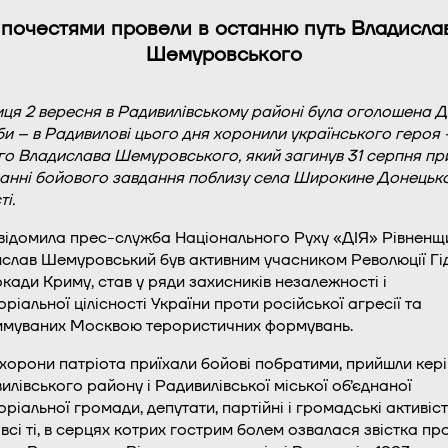
 почестями провели в останню путь Владисла
Шемуровського
иця 2 вересня в Радивилівському районі була оголошена 
и – в Радивилові цього дня хоронили українського героя 
го Владислава Шемуровського, який загинув 31 серпня пр
анні бойового завдання поблизу села Широкине Донецько
і.
відомила прес-служба Національного Руху «ДІЯ» Рівненщ
слав Шемуровський був активним учасником Революції Гі
окади Криму, став у ряди захисників незалежності і
оріальної цілісності України проти російської агресії та
имуваних Москвою терористичних формувань.
хорони патріота приїхали бойові побратими, прийшли кер
илівського району і Радивилівської міської об’єднаної
оріальної громади, депутати, партійні і громадські активіст
, всі ті, в серцях котрих гострим болем озвалася звістка пр