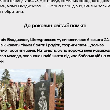
чого округу №154 О. Дехтярчук, помічник народного депу
аль, мама Владислава – Оксана Леонідівна, близькі загиб
і побратими.
До роковин світлої пам’яті
річ Владиславу Шемуровському виповнилося б всього 24
 вік кажуть: тільки б жити і радіти, творити своє щасливе
тнє і ростити синів. Натомість, сліпа ворожа куля назавжд
ала молоде, сповнене надій життя під час бойових дій на с
ни.