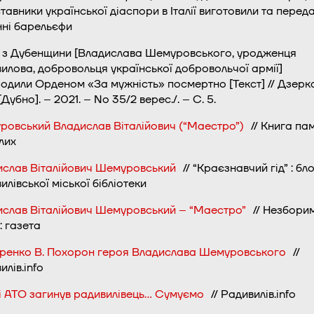
тавники української діаспори в Італії виготовили та перед
нні барельєфи
з
Дубенщини
[Владислава
Шемуровського,
уродженця
илова, добровольця української добровольчої армії]
родили Орденом
«За мужність»
посмертно [Текст] // Дзерк
[Дубно
].
–
2021.
–
No 35/2
верес./
.
–
С. 5
.
овський Владислав Віталійович (“Маестро”)
// Книга пам
лих
ислав Віталійович Шемуровський
// “Краєзнавчий гід” : бло
илівської міської бібліотеки
слав Віталійович Шемуровський – “Маестро”
// Незбори
: газета
ренко В. Похорон героя Владислава Шемуровського
//
илів.info
і АТО загинув радивилівець… Сумуємо
// Радивилів.info