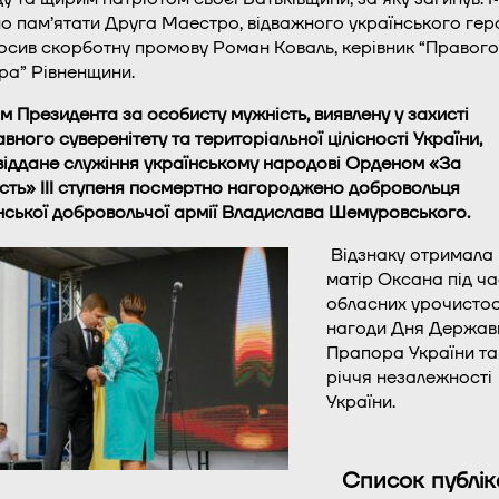
о пам’ятати Друга Маестро, відважного українського гер
осив скорботну промову Роман Коваль, керівник “Правого
ра” Рівненщини.
м Президента за особисту мужність, виявлену у захисті
вного суверенітету та територіальної цілісності України,
іддане служіння українському народові Орденом «За
сть» ІІІ ступеня посмертно нагороджено добровольця
нської добровольчої армії Владислава Шемуровського.
Відзнаку отримала
матір Оксана під ча
обласних урочистос
нагоди Дня Держав
Прапора України та
річчя незалежності
України.
Список публік