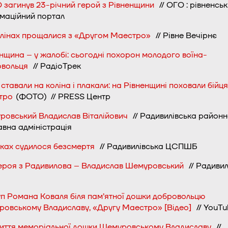
 загинув 23-річний герой з Рівненщини
// ОГО : рівненсь
маційний портал
олінах прощалися з «Другом Маестро»
// Рівне Вечірнє
нщина – у жалобі: сьогодні похорон молодого воїна-
овольця
// РадіоТрек
ставали на коліна і плакали: на Рівненщині поховали бійця
тро
(ФОТО) // PRESS Центр
ровський Владислав Віталійович
// Радивилівська район
вна адміністрація
віках судилося безсмертя
// Радивилівська ЦСПШБ
героя з Радивилова – Владислав Шемуровський
// Радивил
п Романа Коваля біля пам’ятної дошки добровольцю
овському Владиславу, «Другу Маестро» [Відео]
// YouTu
риття меморіальної дошки Шемуровському Владиславу
//