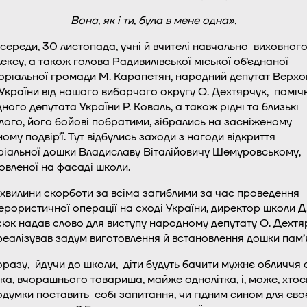
Вона, як і ти, була в мене одна».
ї середи, 30 листопада, учні й вчителі навчально-виховног
ексу, а також голова Радивилівської міської об’єднаної
оріальної громади М. Карапетян, народний депутат Верхо
України від нашого виборчого округу О. Дехтярчук, поміч
ного депутата України Р. Коваль, а також рідні та близькі
лого, його бойові побратими, зібрались на засніженому
ному подвір’ї. Тут відбулись заходи з нагоди відкриття
іальної дошки Владиславу Віталійовичу Шемуровському,
овленої на фасаді школи.
 хвилини скорботи за всіма загиблими за час проведення
ерористичної операції на сході України, директор школи Д
юк надав слово для виступу народному депутату О. Дехтя
реалізував задум виготовлення й встановлення дошки пам’я
азу, йдучи до школи, діти будуть бачити мужнє обличчя 
ка, вчорашнього товариша, майже однолітка, і, може, хтось
одумки поставить собі запитання, чи гідним сином для сво