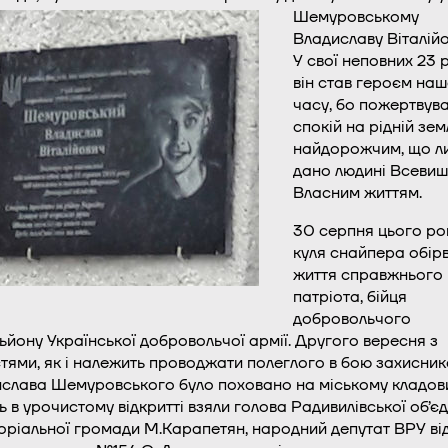
Шемуровському
Владиславу Віталійо
У свої неповних 23 
він став героєм на
часу, бо пожертвува
спокій на рідній зем
найдорожчим, що л
дано людині Всевиш
Власним життям.
30 серпня цього ро
куля снайпера обір
життя справжнього
патріота, бійця
добровольчого
ьйону Української добровольчої армії. Другого вересня з
тями, як і належить проводжати полеглого в бою захисник
слава Шемуровського було поховано на міському кладов
ь в урочистому відкритті взяли голова Радивилівської об’є
оріальної громади М.Карапетян, народний депутат ВРУ ві