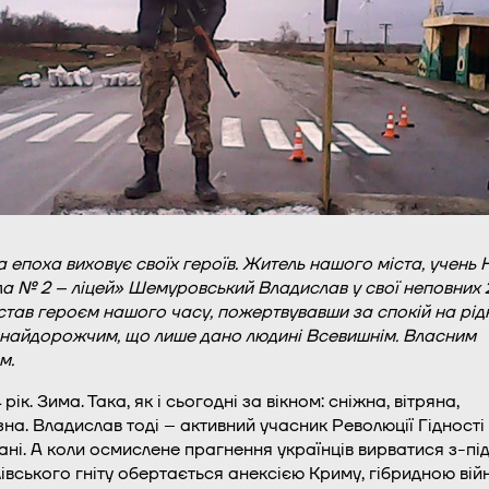
 епоха виховує своїх героїв. Житель нашого міста, учень 
а № 2 – ліцей» Шемуровський Владислав у свої неповних 
став героєм нашого часу, пожертвувавши за спокій на рід
 найдорожчим, що лише дано людині Всевишнім. Власним
м.
рік. Зима. Така, як і сьогодні за вікном: сніжна, вітряна,
на. Владислав тоді – активний учасник Революції Гідності
ні. А коли осмислене прагнення українців вирватися з-пі
івського гніту обертається анексією Криму, гібридною ві