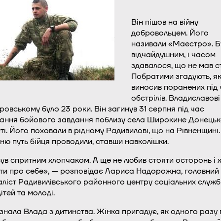
Він пішов на війну
добровольцем. Його
називали «Маестро». Б
відчайдушним, і часом
здавалося, що не мав с
Побратими згадують, як
виносив поранених під
обстрілів. Владиславові
овському було 23 роки. Він загинув 31 серпня під час
ання бойового завдання поблизу села Широкине Донецьк
ті. Його поховали в рідному Радивилові, що на Рівненщині.
ню путь бійця проводили, ставши навколішки.
був спритним хлопчаком. А ще не любив стояти осторонь і х
ти про себе», — розповідає Лариса Надорожна, головний
аліст Радивилівського районного центру соціальних служб
 дітей та молоді.
знала Влада з дитинства. Жінка пригадує, як одного разу 