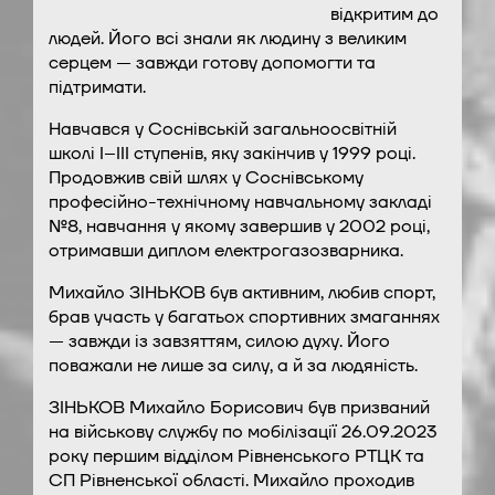
відкритим до
людей. Його всі знали як людину з великим
серцем — завжди готову допомогти та
підтримати.
Навчався у Соснівській загальноосвітній
школі І–ІІІ ступенів, яку закінчив у 1999 році.
Продовжив свій шлях у Соснівському
професійно-технічному навчальному закладі
№8, навчання у якому завершив у 2002 році,
отримавши диплом електрогазозварника.
Михайло ЗІНЬКОВ був активним, любив спорт,
брав участь у багатьох спортивних змаганнях
— завжди із завзяттям, силою духу. Його
поважали не лише за силу, а й за людяність.
ЗІНЬКОВ Михайло Борисович був призваний
на військову службу по мобілізації 26.09.2023
року першим відділом Рівненського РТЦК та
СП Рівненської області. Михайло проходив