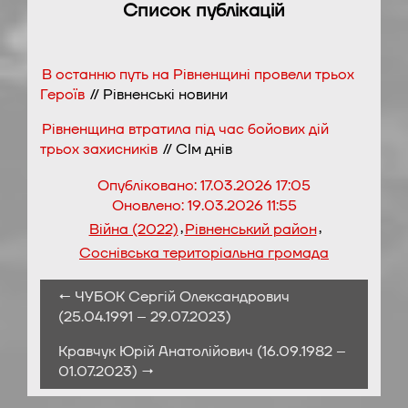
Список публікацій
В останню путь на Рівненщині провели трьох
Героїв
// Рівненські новини
Рівненщина втратила під час бойових дій
трьох захисників
// СІм днів
Опубліковано:
17.03.2026 17:05
Оновлено:
19.03.2026 11:55
,
,
Війна (2022)
Рівненський район
Соснівська територіальна громада
← ЧУБОК Сергій Олександрович
(25.04.1991 – 29.07.2023)
Кравчук Юрій Анатолійович (16.09.1982 –
01.07.2023) →