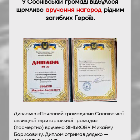
У Соснівській громаді відбулося
щемливе
вручення нагород
рідним
загиблих Героїв.
Дипломів «Почесний громадянин Соснівської
селищної територіальної громади»
(посмертно) вручено ЗІНЬКОВУ Михайлу
Борисовичу. Диплом отримав дядько —