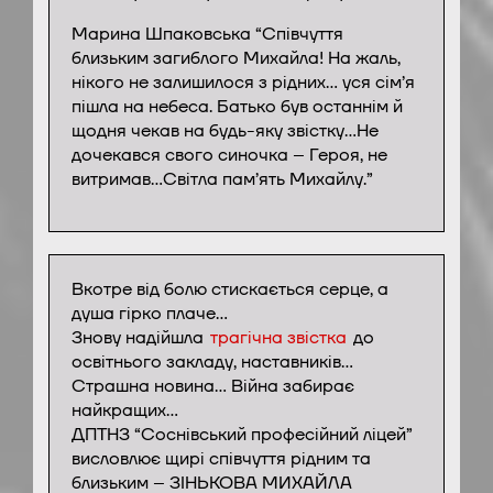
Марина Шпаковська “Співчуття
близьким загиблого Михайла! На жаль,
нікого не залишилося з рідних… уся сім’я
пішла на небеса. Батько був останнім й
щодня чекав на будь-яку звістку…Не
дочекався свого синочка – Героя, не
витримав…Світла пам’ять Михайлу.”
Вкотре від болю стискається серце, а
душа гірко плаче…
Знову надійшла
трагічна звістка
до
освітнього закладу, наставників…
Страшна новина… Війна забирає
найкращих…
ДПТНЗ “Соснівський професійний ліцей”
висловлює щирі співчуття рідним та
близьким – ЗІНЬКОВА МИХАЙЛА