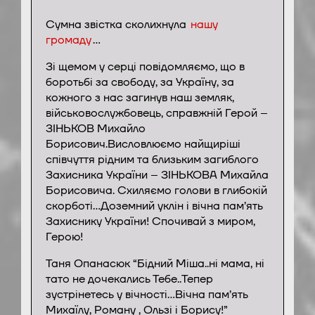
Сумна звістка сколихнула
нашу
громаду
…
Зі щемом у серці повідомляємо, що в
боротьбі за свободу, за Україну, за
кожного з нас загинув наш земляк,
військовослужбовець, справжній Герой –
ЗІНЬКОВ Михайло
Борисович.Висловлюємо найщиріші
співчуття рідним та близьким загиблого
Захисника України – ЗІНЬКОВА Михайла
Борисовича. Схиляємо голови в глибокій
скорботі…Доземний уклін і вічна пам’ять
Захиснику України! Спочивай з миром,
Герою!
Таня Опанасюк “Бідний Міша..ні мама, ні
тато не дочекались Тебе..Тепер
зустрінетесь у вічності…Вічна пам’ять
Михаїлу, Роману , Ользі і Борису!”