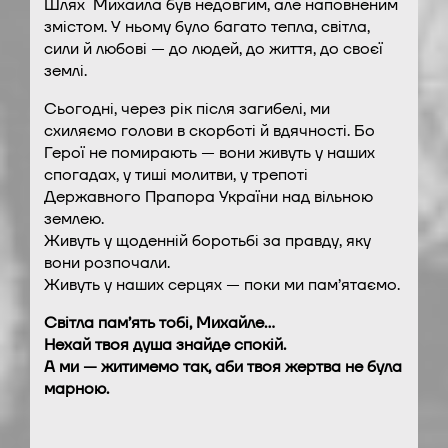
Шлях Михайла був недовгим, але наповненим
змістом. У ньому було багато тепла, світла,
сили й любові — до людей, до життя, до своєї
землі.
Сьогодні, через рік після загибелі, ми
схиляємо голови в скорботі й вдячності. Бо
Герої не помирають — вони живуть у наших
спогадах, у тиші молитви, у трепоті
Державного Прапора України над вільною
землею.
Живуть у щоденній боротьбі за правду, яку
вони розпочали.
Живуть у наших серцях — поки ми пам’ятаємо.
Світла пам’ять тобі, Михайле…
Нехай твоя душа знайде спокій.
А ми — житимемо так, аби твоя жертва не була
марною.