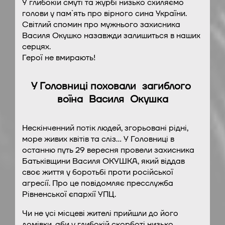
У глибокій смуті та журбі низько схиляємо
голови у пам`ять про вірного сина України.
Світлий спомин про мужнього захисника
Василя Окушко назавжди залишиться в наших
серцях.
Герої не вмирають!
У Головниці поховали загиблого
воїна Василя Окушка
Нескінченний потік людей, згорьовані рідні,
море живих квітів та сліз… У Головниці в
останню путь 29 вересня провели захисника
Батьківщини Василя ОКУШКА, який віддав
своє життя у боротьбі проти російської
агресії. Про це повідомляє пресслужба
Рівненської єпархії УПЦ.
Чи не усі місцеві жителі прийшли до його
домівки, аби у глибокій скорботі низько