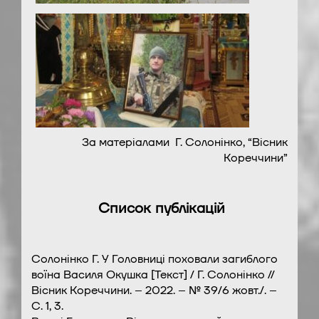
За матеріалами Г. Солонінко, “Вісник
Кореччини”
Список публікацій
Солонінко Г. У Головниці поховали загиблого
воїна Василя Окушка [Текст] / Г. Солонінко //
Вісник Кореччини. – 2022. – № 39/6 жовт./. –
С. 1, 3.