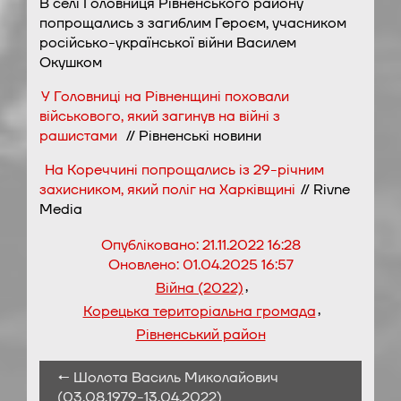
В селі Головниця Рівненського району
попрощались з загиблим Героєм, учасником
російсько-української війни Василем
Окушком
У Головниці на Рівненщині поховали
військового, який загинув на війні з
рашистами
// Рівненські новини
На Кореччині попрощались із 29-річним
захисником, який поліг на Харківщині
// Rivne
Media
Опубліковано:
21.11.2022 16:28
Оновлено:
01.04.2025 16:57
,
Війна (2022)
,
Корецька територіальна громада
Рівненський район
← Шолота Василь Миколайович
(03.08.1979-13.04.2022)