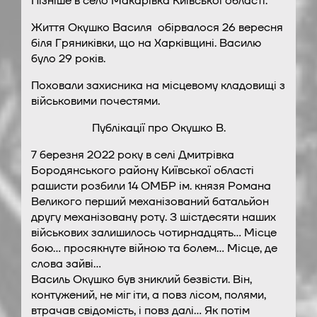
Пізніше в село Макарівка Київської області.
Життя Окушко Василя обірвалося 26 вересня
біля Гряниківки, що на Харківщині. Василю
було 29 років.
Поховали захисника на місцевому кладовищі з
військовими почестями.
Публікації про Окушко В.
7 березня 2022 року в селі Дмитрівка
Бородянського району Київської області
рашисти розбили 14 ОМБР ім. князя Романа
Великого перший механізований батальйон
другу механізовану роту. З шістдесяти наших
військових залишилось чотирнадцять… Місце
бою… просякнуте війною та болем… Місце, де
слова зайві…
Василь Окушко був зниклий безвісти. Він,
контужений, не міг іти, а повз лісом, полями,
втрачав свідомість, і повз далі… Як потім