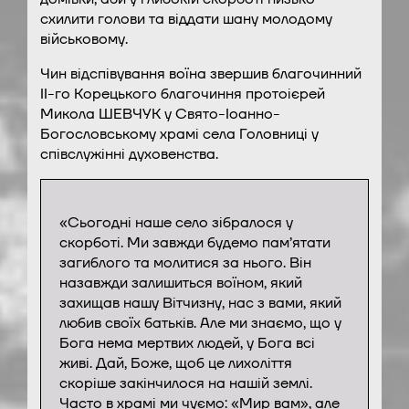
схилити голови та віддати шану молодому
військовому.
Чин відспівування воїна звершив благочинний
ІІ-го Корецького благочиння протоієрей
Микола ШЕВЧУК у Свято-Іоанно-
Богословському храмі села Головниці у
співслужінні духовенства.
«Сьогодні наше село зібралося у
скорботі. Ми завжди будемо пам’ятати
загиблого та молитися за нього. Він
назавжди залишиться воїном, який
захищав нашу Вітчизну, нас з вами, який
любив своїх батьків. Але ми знаємо, що у
Бога нема мертвих людей, у Бога всі
живі. Дай, Боже, щоб це лихоліття
скоріше закінчилося на нашій землі.
Часто в храмі ми чуємо: «Мир вам», але