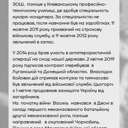
ЗОШ, пізніше у Клеванському професійно-
технічному училищі, де здобув спеціальність
кухаря-кондитера. За спеціальністю не
працював, після навчання був на заробітках. 11
жовтня 2011 року призваний на строкову
військову службу, а 9 жовтня 2012 року
звільнений в запас.
У 2014 році брав участь в антитерористичній
операції на сході нашої держави. 2 квітня 2019
року підписав контракт іперебував в
Луганській та Донецькій областях. Внаслідок
бойових дій отримав контузію та тимчасово
був звільнений від військової служби. Цьогоріч
з 1 квітня продовжив захищати Україну від
загарбників.
На початку війни Василь навчався в Десні в
складі першого механізованого батальйону
другої механізованої роти, пізніше
направлений в окупований Чорнобиль.