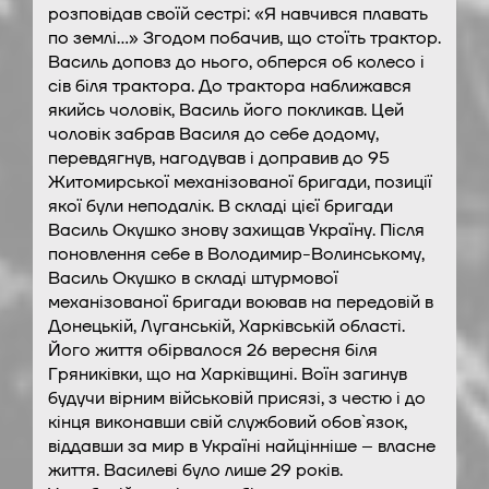
розповідав своїй сестрі: «Я навчився плавать
по землі…» Згодом побачив, що стоїть трактор.
Василь доповз до нього, обперся об колесо і
сів біля трактора. До трактора наближався
якийсь чоловік, Василь його покликав. Цей
чоловік забрав Василя до себе додому,
перевдягнув, нагодував і доправив до 95
Житомирської механізованої бригади, позиції
якої були неподалік. В складі цієї бригади
Василь Окушко знову захищав Україну. Після
поновлення себе в Володимир-Волинському,
Василь Окушко в складі штурмової
механізованої бригади воював на передовій в
Донецькій, Луганській, Харківській області.
Його життя обірвалося 26 вересня біля
Гряниківки, що на Харківщині. Воїн загинув
будучи вірним військовій присязі, з честю і до
кінця виконавши свій службовий обов`язок,
віддавши за мир в Україні найцінніше – власне
життя. Василеві було лише 29 років.