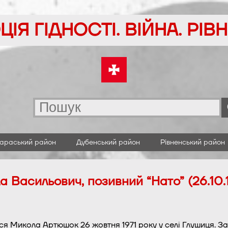
ІЯ ГІДНОСТІ. ВІЙНА. РІ
араський район
Дубенський район
Рівненський район
Васильович, позивний “Нато” (26.10.
я Микола Артюшок 26 жовтня 1971 року у селі Глушиця. За