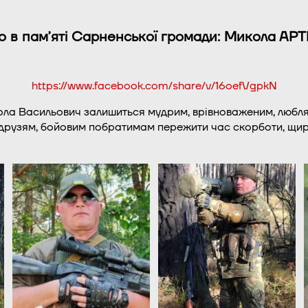
о в памʼяті Сарненської громади: Микола 
https://www.facebook.com/share/v/16oefVgpkN
кола Васильович залишиться мудрим, врівноваженим, любля
 друзям, бойовим побратимам пережити час скорботи, щир