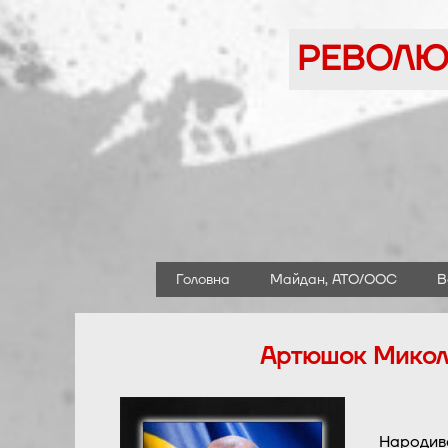
Перейти
до
РЕВОЛЮЦ
вмісту
Головна
Майдан, АТО/ООС
В
Артюшок Микола 
Народивс