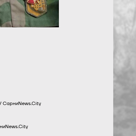
/ СарниNews.City
ниNews.City