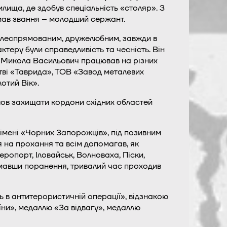
лища, де здобув спеціальність «столяр». З
 мав звання – молодший сержант.
цілеспрямованим, дружелюбним, завжди в
ктеру були справедливість та чесність. Він
. Микола Васильович працював на різних
ві «Таврида», ТОВ «Завод металевих
отий Вік».
шов захищати кордони східних областей
 імені «Чорних Запорожців», під позивним
 на прохання та всім допомагав, як
ропорт, Іловайськ, Волноваха, Піски,
тримавши поранення, тривалий час проходив
 в антитерористичній операції», відзнакою
їни», медаллю «За відвагу», медаллю