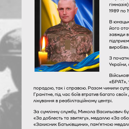
гімназія
1989 по 
В юнацьк
його ото
завжди в
підприєм
виробів»
З початк
України, 
Військов
«БРАТ», 
порадою, так і справою. Разом чинили супр
Гранітне, під час боїв втратив багато свої
лікування в реабілітаційному центрі.
За сумлінну службу, Микола Васильович бу
«За доблесть та звитягу», медаллю «За об
«Захисник Батьківщини», пам’ятною медал