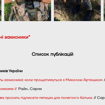
ні захисники”
Список публікацій
ників України
ель захисника: коли прощатимуться з Миколою Артюшком
/
никами //
Райн.. Сарни
ва просить підписати петицію для полеглого батька
// Сар