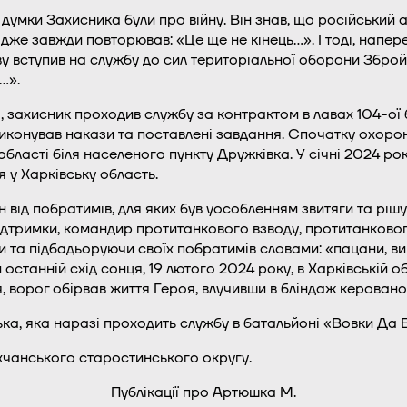
сі думки Захисника були про війну. Він знав, що російський
адже завжди повторював: «Це ще не кінець…». І тоді, напе
ву вступив на службу до сил територіальної оборони Збро
…».
захисник проходив службу за контрактом в лавах 104-ої 
виконував накази та поставлені завдання. Спочатку охороня
області біля населеного пункту Дружківка. У січні 2024 р
 у Харківську область.
 від побратимів, для яких був уособленням звитяги та ріш
підтримки, командир протитанкового взводу, протитанковог
ючи та підбадьоруючи своїх побратимів словами: «пацани, ви
останній схід сонця, 19 лютого 2024 року, в Харківській о
, ворог обірвав життя Героя, влучивши в бліндаж керован
а, яка наразі проходить службу в батальйоні «Вовки Да В
хчанського старостинського округу.
Публікації про Артюшка М.