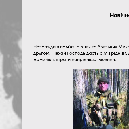
Навічн
Назавжди в памʼяті рідних та близьких Ми
другом. Нехай Господь дасть сили рідним,
Вами біль втрати найріднішої людини.