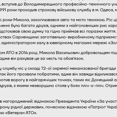
), вступив до Володимирецького професійно-технічного учи
1991 роки проходив строкову військову службу в м. Одеса,
і роки Микола, захоплювався авто та мото технікою. Ріс 
ченні було багато друзів, одними з найголовніших рис хара
ідстоював свою думку та гідно приймав всі поразки життя
ствах Сарненщини: заготівельно-виробничому підприємст
, адміністратором залу в ювелірному магазині мережі «Зол
ом АТО в 2014 році, Микола Васильович добровольцем пі
адже він рахував це за честь та обов’язок.
у службу ніс у складі 72-ої окремої механізованої бригади
так його прозвали побратими, адже він завжди відкликався
отив ворогу в найгарячіших точках, таких як: Донецький ае
х друзів, з якими незворушно стояв у боях пліч-о-пліч. О
в нагороджений: відзнакою Президента України «За участь
орону рідної держави», почесною відзнакою «Патріот Укра
лю «Ветеран АТО».