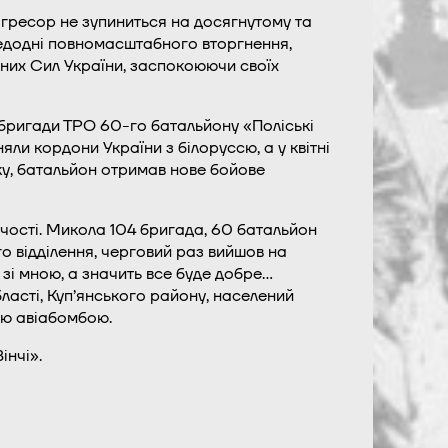
 агресор не зупиниться на досягнутому та
редодні повномасштабного вторгнення,
йних Сил України, заспокоюючи своїх
бригади ТРО 60-го батальйону «Поліські
ли кордони України з білоруссю, а у квітні
оку, батальйон отримав нове бойове
учості. Микола 104 бригада, 60 батальйон
о відділення, черговий раз вийшов на
 зі мною, а значить все буде добре…
бласті, Куп’янського району, населений
ою авіабомбою.
інчі».