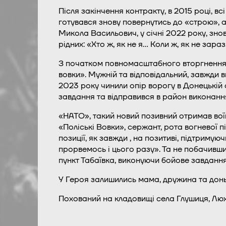
Після закінчення контракту, в 2015 році, в
готувався знову повернутись до «строю», 
Микола Васильович, у січні 2022 року, зно
рідних: «Хто ж, як не я… Коли ж, як не зараз
З початком повномасштабного вторгнення, 
вовки». Мужній та відповідальний, завжди 
2023 року чинили опір ворогу в Донецькій 
завдання та відправився в район виконання
«НАТО», такий новий позивний отримав воїн
«Поліські Вовки», сержант, рота вогневої 
позиції, як завжди , на позитиві, підтриму
прорвемось і цього разу». Та не побачивши 
пункт Табаївка, виконуючи бойове завдання
У Героя залишились мама, дружина та доньк
Похований на кладовищі села Глушиця, Лю