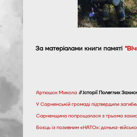
За матеріалами книги памяті
“ВІч
Артюшок Микола
//
.
Історії Полеглих Захис
У Сарненській громаді підтвердили загиб
Сарненщина попрощалася з трьома захис
Боєць із позивним «НАТО»: донька-військо