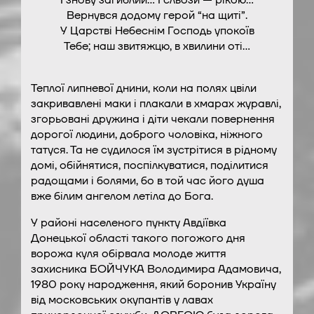
Вернувся додому герой “на щиті”.
У Царстві Небеснім Господь упокоїв
Тебе; наш звитяжцю, в хвилини оті…
Теплої липневої днини, коли на полях цвіли
закривавлені маки і плакали в хмарах журавлі,
згорьовані дружина і діти чекали повернення
дорогої людини, доброго чоловіка, ніжного
татуся. Та не судилося їм зустрітися в рідному
домі, обійнятися, поспілкуватися, поділитися
радощами і болями, бо в той час його душа
вже білим ангелом летіла до Бога.
У районі населеного пункту Авдіївка
Донецької області такого погожого дня
ворожа куля обірвала молоде життя
захисника БОЙЧУКА Володимира Адамовича,
1980 року народження, який боронив Україну
від московських окупантів у лавах