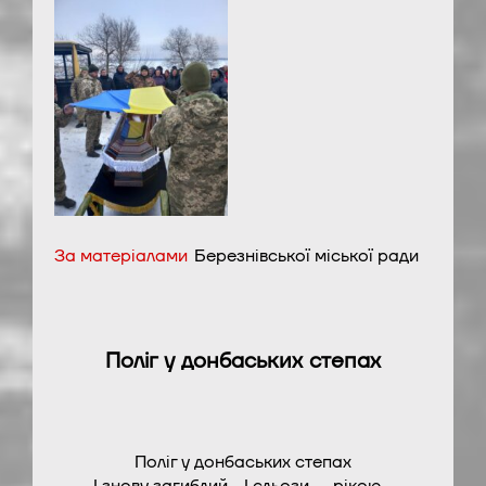
За матеріалами
Березнівської міської ради
Поліг у донбаських степах
Поліг у донбаських степах
І знову загиблий… І сльози — рікою…