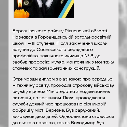
Березнівського району Рівненської області.
Навчався в Городищенській загальноосвітній
школі І – ІІІ ступенів. Після закінчення школи
вступив до Соснівського середнього
професійно-технічного училища № 8, де
здобув професію: муляр, монтажник з монтажу
сталевих та залізобетонних конструкцій.
Отримавши диплом з відзнакою про середньо
– технічну освіту, проходив строкову військову
службу в рядах Міністерства з надзвичайних
ситуацій, пожежником. Після проходження
служби деякий час працював на сірниковій
фабриці у місті Березне. Був одружений,
виховував двох дітей. Односельчани ставилися
до нього з повагою, так як Володимир був