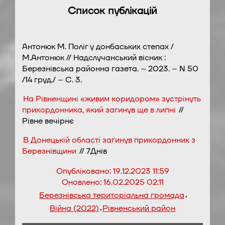
Список публікацій
Антонюк М. Поліг у донбаських степах /
М.Антонюк // Надслучанський вісник :
Березнівська районна газета. – 2023. – N 50
/14 груд./ – С. 3.
На Рівненщині «живим коридором» зустрінуть
прикордонника, який загинув ще в липні
//
Рівне вечірнє
В Донецькій області загинув прикордонник з
Березнівщини
// 7Днів
Опубліковано:
19.12.2023 11:59
Оновлено:
16.02.2025 02:11
,
Березнівська територіальна громада
,
Війна (2022)
Рівненський район