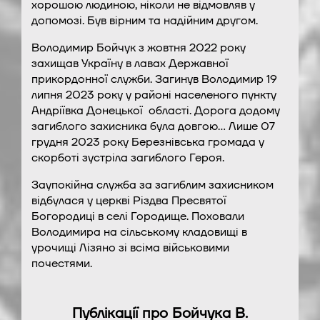
хорошою людиною, ніколи не відмовляв у
допомозі. Був вірним та надійним другом.
Володимир Бойчук з жовтня 2022 року
захищав Україну в лавах Державної
прикордонної служби. Загинув Володимир 19
липня 2023 року у районі населеного пункту
Андріївка Донецької області. Дорога додому
загиблого захисника була довгою… Лише 07
грудня 2023 року Березнівська громада у
скорботі зустріла загиблого Героя.
Заупокійна служба за загиблим захисником
відбулася у церкві Різдва Пресвятої
Богородиці в селі Городище. Поховали
Володимира на сільському кладовищі в
урочищі Лізяно зі всіма військовими
почестями.
Публікації про Бойчука В.