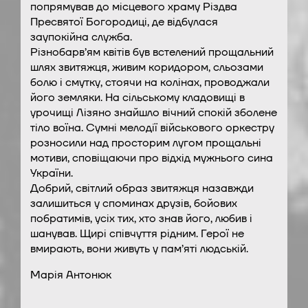
попрямував до місцевого храму Різдва
Пресвятої Богородиці, де відбулася
заупокійна служба.
Різнобарв’ям квітів був встелений прощальний
шлях звитяжця, живим коридором, сльозами
болю і смутку, стоячи на колінах, проводжали
його земляки. На сільському кладовищі в
урочищі Лізяно знайшло вічний спокій зболене
тіло воїна. Сумні мелодії військового оркестру
розносили над просторим лугом прощальні
мотиви, сповіщаючи про відхід мужнього сина
України.
Добрий, світлий образ звитяжця назавжди
залишиться у споминах друзів, бойових
побратимів, усіх тих, хто знав його, любив і
шанував. Щирі співчуття рідним. Герої не
вмирають, вони живуть у пам’яті людській.
Марія Антонюк