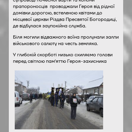
супроводі почесної варти та колони
прапороносців проводжали Героя від рідної
домівки дорогою, встеленою квітами до
місцевої церкви Різдва Пресвятої Богородиці,
де відбулася заупокійна служба.
Біля могили відважного воїна пролунали залпи
військового салюту на честь земляка.
У глибокій скорботі низько схиляємо голови
перед світлою пам’яттю Героя-захисника