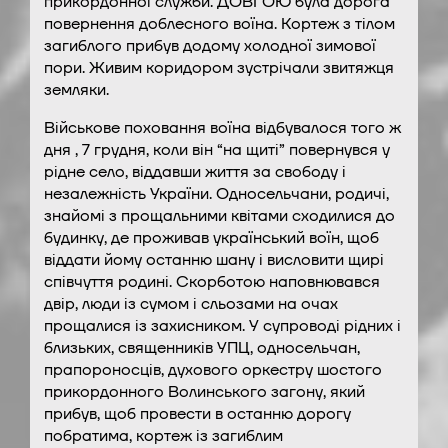
прикордонної служби. ДОВГОЮ була дорога
повернення доблесного воїна. Кортеж з тілом
загиблого прибув додому холодної зимової
пори. Живим коридором зустрічали звитяжця
земляки.
Військове поховання воїна відбувалося того ж
дня , 7 грудня, коли він “на щиті” повернувся у
рідне село, віддавши життя за свободу і
незалежність України. Односельчани, родичі,
знайомі з прощальними квітами сходилися до
будинку, де проживав український воїн, щоб
віддати йому останню шану і висловити щирі
співчуття родині. Скорботою наповнювався
двір, люди із сумом і сльозами на очах
прощалися із захисником. У супроводі рідних і
близьких, священників УПЦ, односельчан,
прапороносців, духового оркестру шостого
прикордонного Волинського загону, який
прибув, щоб провести в останню дорогу
побратима, кортеж із загиблим