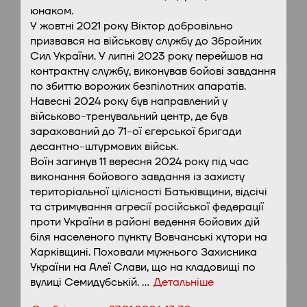
юнаком.
У жовтні 2021 року Віктор добровільно
призвався на військову службу до Збройних
Сил України. У липні 2023 року перейшов на
контрактну службу, виконував бойові завдання
по збиттю ворожих безпілотних апаратів.
Навесні 2024 року був направлений у
військово-тренувальний центр, де був
зарахований до 71-ої єгерської бригади
десантно-штурмових військ.
Воїн загинув 11 вересня 2024 року під час
виконання бойового завдання із захисту
територіальної цілісності Батьківщини, відсічі
та стримування агресії російської федерації
проти України в районі ведення бойових дій
біля населеного пункту Вовчанські хутори на
Харківщині. Поховали мужнього Захисника
України на Алеї Слави, що на кладовищі по
вулиці Семидубській. …
Детальніше