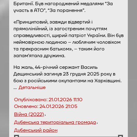
Британії. Був нагороджений медалями “За
участь в АТО”, “За поранення”.
«Принциповий, завжди відвертий і
прямолінійний, із загостреним почуттям
справедливості, щирий патріот України. Він був
неймовірною людиною – люблячим чоловіком
та прекрасним батьком», – таким його
запам’ятала дружина.
На жаль, 44-річний сержант Василь
Дещинський загинув 23 грудня 2025 року в
бою з російськими окупантами на Харківщині.
…
Детальніше
Опубліковано:
21.01.2026 11:10
Оновлено:
24.01.2026 21:05
,
Війна (2022)
,
Дубенська територіальна громада
Дубенський район