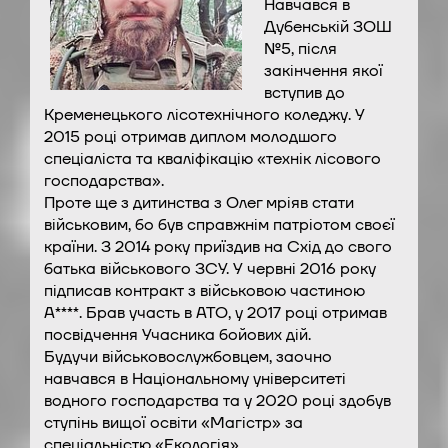
Навчався в
Дубенській ЗОШ
№5, після
закінчення якої
вступив до
Кременецького лісотехнічного коледжу. У
2015 році отримав диплом молодшого
спеціаліста та кваліфікацію «технік лісового
господарства».
Проте ще з дитинства з Олег мріяв стати
військовим, бо був справжнім патріотом своєї
країни. З 2014 року приїздив на Схід до свого
батька військового ЗСУ. У червні 2016 року
підписав контракт з військовою частиною
А****. Брав участь в АТО, у 2017 році отримав
посвідчення Учасника бойових дій.
Будучи військовослужбовцем, заочно
навчався в Національному університеті
водного господарства та у 2020 році здобув
ступінь вищої освіти «Магістр» за
спеціальністю «Екологія».