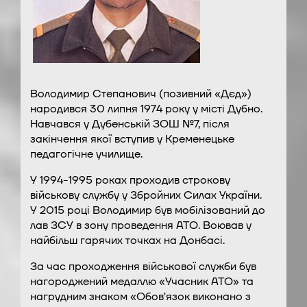
Володимир Степанович (позивний «Дєд»)
народився 30 липня 1974 року у місті Дубно.
Навчався у Дубенській ЗОШ №7, після
закінчення якої вступив у Кременецьке
педагогічне училище.
У 1994-1995 роках проходив строкову
військову службу у Збройних Силах України.
У 2015 році Володимир був мобілізований до
лав ЗСУ в зону проведення АТО. Воював у
найбільш гарячих точках на Донбасі.
За час проходження військової служби був
нагороджений медаллю «Учасник АТО» та
нагрудним знаком «Обовʼязок виконано з