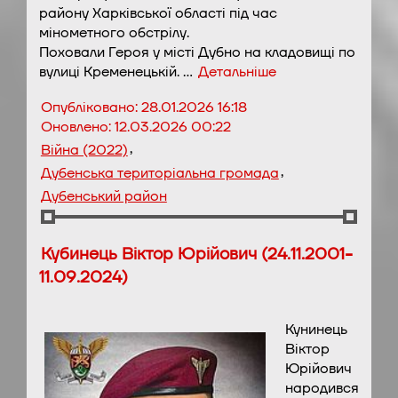
району Харківської області під час
мінометного обстрілу.
Поховали Героя у місті Дубно на кладовищі по
вулиці Кременецькій. …
Детальніше
Опубліковано:
28.01.2026 16:18
Оновлено:
12.03.2026 00:22
,
Війна (2022)
,
Дубенська територіальна громада
Дубенський район
Кубинець Віктор Юрійович (24.11.2001-
11.09.2024)
Кунинець
Віктор
Юрійович
народився