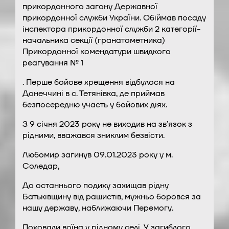
прикордонного загону Державної
прикордонної служби України. Обіймав посаду
інспектора прикордонної служби 2 категорії-
начальника секції (гранатометника)
Прикордонної комендатури швидкого
реагування № 1
. Перше бойове хрещення відбулося на
Донеччині в с. Тетянівка, де приймав
безпосередню участь у бойових діях.
З 9 січня 2023 року не виходив на зв’язок з
рідними, вважався зниклим безвісти.
Любомир загинув 09.01.2023 року у м.
Соледар,
До останнього подиху захищав рідну
Батьківщину від рашистів, мужньо боровся за
нашу державу, наближаючи Перемогу.
Поховали воїна у рідному селі. У загиблого