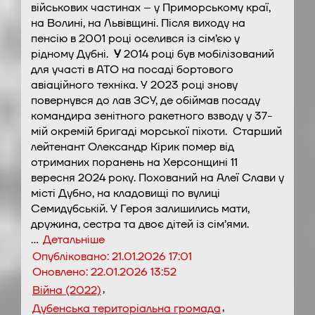
військових частинах – у Приморському краї,
на Волині, на Львівщині. Після виходу на
пенсію в 2001 році оселився із сім’єю у
рідному Дубні.
У
2014 році був мобілізований
для участі в АТО на посаді бортового
авіаційного техніка. У 2023 році знову
повернувся до лав ЗСУ, де обіймав посаду
командира зенітного ракетного взводу у 37-
мій окремій бригаді морської піхоти. Старший
лейтенант Олександр Кірик помер від
отриманих поранень на Херсонщині 11
вересня 2024 року. Похований на Алеї Слави у
місті Дубно, на кладовищі по вулиці
Семидубській. У Героя залишились мати,
дружина, сестра та двоє дітей із сім’ями.
…
Детальніше
Опубліковано:
21.01.2026 17:01
Оновлено:
22.01.2026 13:52
,
Війна (2022)
,
Дубенська територіальна громада