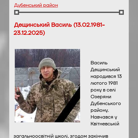
Дубенський район
Дещинський Василь (13.02.1981-
23.12.2025)
Василь
Дещинський
народився 13
лютого 1981
року в селі
Озеряни
Дубенського
району.
Навчався у
Квітневській
загальноосвітній школі, згодом закінчив