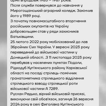
армії впродовж 1985 – 1987 років.
Після служби повернувся до навчання у
Мирогощанський аграрний коледж. Закінчив
його у 1989 році.
З початку повномасштабного вторгнення
російських окупантів на Україну
добровольцем став у ряди захисників
Батьківщини.
25 лютого 2022 року мобілізований до лав
Збройних Сил України. У вересні 2023 року
переведений до військової частини у
Донецькій області. .З 11 листопада 2023 року
перебував у населених пунктах Подоли,
Рідкодуб Куп’янського району Харківської
області на посаді стрілець-помічник
гранатометника стрілецького відділення
стрілецького взводу стрілецької роти
військової частини А 7289.
Руслан Редько, вірний військовій присязі,
виконуючи свій обов’язок, загинув 26 вересня
2024 року в селі Фиголівка Куп’янського