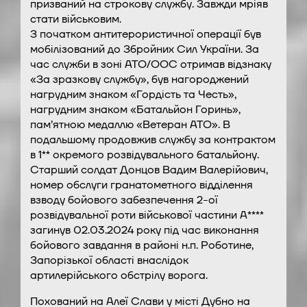
призваний на строкову службу. Завжди мріяв
стати військовим.
З початком антитерористичної операції був
мобілізований до Збройних Сил України. За
час служби в зоні АТО/ООС отримав відзнаку
«За зразкову службу», був нагороджений
нагрудним знаком «Гордість та Честь»,
нагрудним знаком «Батальйон Горинь»,
пам’ятною медаллю «Ветеран АТО». В
подальшому продовжив службу за контрактом
в 1** окремого розвідувального батальйону.
Старший солдат Донцов Вадим Валерійович,
номер обслуги гранатометного відділення
взводу бойового забезпечення 2-ої
розвідувальної роти військової частини А****
загинув 02.03.2024 року під час виконання
бойового завдання в районі н.п. Роботине,
Запорізької області внаслідок
артилерійського обстрілу ворога.
Похований на Алеї Слави у місті Дубно на