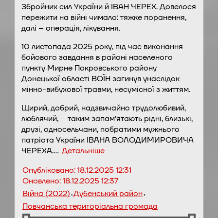
Збройних сил України й ІВАН ЧЕРЕХ. Довелося
пережити на війні чимало: тяжке поранення,
далі – операція, лікування.
10 листопада 2025 року, під час виконання
бойового завдання в районі населеного
пункту Мирне Покровського району
Донецької області ВОЇН загинув унаслідок
мінно-вибухової травми, несумісної з життям.
Щирий, добрий, надзвичайно трудолюбивий,
люблячий, – таким запам’ятають рідні, близькі,
друзі, односельчани, побратими мужнього
патріота України ІВАНА ВОЛОДИМИРОВИЧА
ЧЕРЕХА.…
Детальніше
Опубліковано:
18.12.2025 12:31
Оновлено:
18.12.2025 12:37
,
,
Війна (2022)
Дубенський район
Повчанська територіальна громада