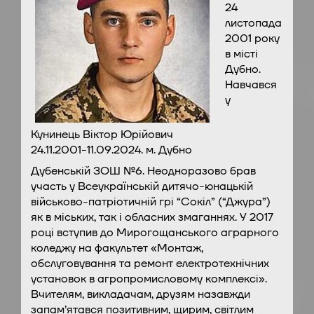
24
листопада
2001 року
в місті
Дубно.
Навчався
у
Кунинець Віктор Юрійович
24.11.2001-11.09.2024. м. Дубно
Дубенській ЗОШ №6. Неодноразово брав
участь у Всеукраїнській дитячо-юнацькій
військово-патріотичній грі “Сокіл” (“Джура”)
як в міських, так і обласних змаганнях. У 2017
році вступив до Мирогощанського аграрного
коледжу на факультет «Монтаж,
обслуговування та ремонт електротехнічних
установок в агропромисловому комплексі».
Вчителям, викладачам, друзям назавжди
запам’ятався позитивним, щирим, світлим