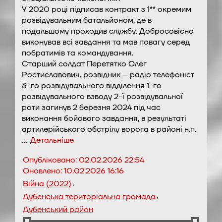
У 2020 році підписав контракт з 1** окремим
розвідувальним батальйоном, де в
подальшому проходив службу. Добросовісно
виконував всі завдання та мав повагу серед
побратимів та командування.
Старший солдат Перетятко Олег
Ростиславович, розвідник – радіо телефоніст
3-го розвідувального відділення 1-го
розвідувального взводу 2-ї розвідувальної
роти загинув 2 березня 2024 під час
виконання бойового завдання, в результаті
артилерійського обстрілу ворога в районі н.п.
…
Детальніше
Опубліковано:
02.02.2026 22:54
Оновлено:
10.02.2026 16:16
,
Війна (2022)
,
Дубенська територіальна громада
Дубенський район