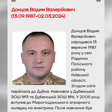
Донцов Вадим Валерійович
(13.09.1987-02.03.2024)
Донцов Вадим
Валерійович
народився 13
вересня 1987
року у селі
Радинка
Поліського
району
Київської
області.
Згодом сім’я
переїхала до Дубна. Навчався у Дубенській
ЗОШ №3 та Дубенській ЗОШ №6. У 2005 році
вступив до Мирогощанського аграрного
коледжу на електрика. Після навчання був