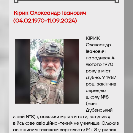
Кірик Олександр Іванович
(04.02.1970-11.09.2024)
КІРИК
Олександр
Іванович
народився 4
лютого 1970
року в місті
Дубно. У 1987
році закінчив
середню
школу №8
(нині
Дубенський
ліцей №8) і, оскільки мріяв літати, вступив у
військове авіаційно-технічне училище. Служив
авіаційним техніком вертольоту Мі-8 у різних