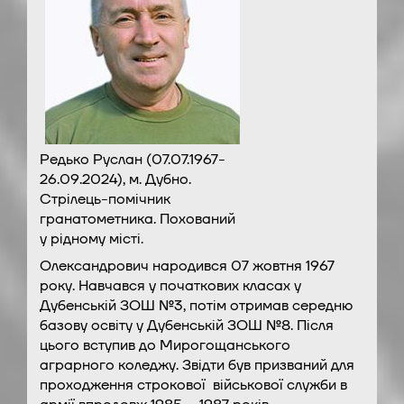
Редько Руслан (07.07.1967-
26.09.2024), м. Дубно.
Стрілець-помічник
гранатометника. Похований
у рідному місті.
Олександрович народився 07 жовтня 1967
року. Навчався у початкових класах у
Дубенській ЗОШ №3, потім отримав середню
базову освіту у Дубенській ЗОШ №8. Після
цього вступив до Мирогощанського
аграрного коледжу. Звідти був призваний для
проходження строкової військової служби в