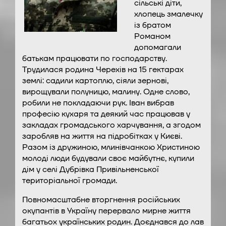
сільські діти,
хлопець змалечку
із братом
Романом
допомагали
батькам працювати по господарству.
Трудилася родина Черехів на 15 гектарах
землі: садили картоплю, сіяли зернові,
вирощували полуницю, малину. Одне слово,
робили не покладаючи рук. Іван вибрав
професію кухаря та деякий час працював у
закладах громадського харчування, а згодом
заробляв на життя на підробітках у Києві.
Разом із дружиною, млинівчанкою Христиною
молоді люди будували своє майбутнє, купили
дім у селі Дубрівка Привільненської
територіальної громади.
Повномасштабне вторгнення російських
окупантів в Україну перервало мирне життя
багатьох українських родин. Доєднався до лав