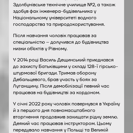
Здолбунівське технічне училище №2, а також
здобув фах інженера-будівельника у
Національному університеті водного
господарства та природокористування.
Після навчання чоловік працював за
спеціальністю – долучився до будівництва
низки об’єктів у Рівному.
У 2014 році Василь Дещинський приєднався
до захисту Батьківщини у складі 128-ї гірсько-
штурмової бригади. Тримав оборону
Дебальцевого, брав участь у боях за
Луганщину. Після демобілізації певний час
працював на будівництві за кордоном.
У січні 2022 року чоловік повернувся в Україну
й з першого дня повномасштабного
вторгнення продовжив захищати рідну землю.
Деякий час працював інструктором. Цьому
передувало навчання у Польщі та Великій