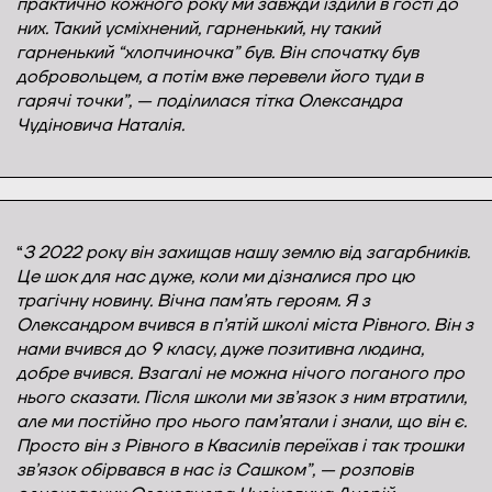
практично кожного року ми завжди їздили в гості до
них. Такий усміхнений, гарненький, ну такий
гарненький “хлопчиночка” був. Він спочатку був
добровольцем, а потім вже перевели його туди в
гарячі точки”, — поділилася тітка Олександра
Чудіновича Наталія.
“
З 2022 року він захищав нашу землю від загарбників.
Це шок для нас дуже, коли ми дізналися про цю
трагічну новину. Вічна пам’ять героям. Я з
Олександром вчився в п’ятій школі міста Рівного. Він з
нами вчився до 9 класу, дуже позитивна людина,
добре вчився. Взагалі не можна нічого поганого про
нього сказати. Після школи ми зв’язок з ним втратили,
але ми постійно про нього пам’ятали і знали, що він є.
Просто він з Рівного в Квасилів переїхав і так трошки
зв’язок обірвався в нас із Сашком”, — розповів