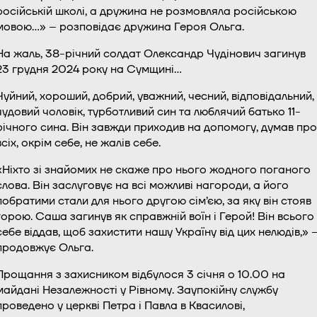
російській школі, а дружина не розмовляла російською
мовою…» – розповідає дружина Героя Ольга.
На жаль, 38-річний солдат Олександр Чудінович загинув
23 грудня 2024 року на Сумщині…
Чуйний, хороший, добрий, уважний, чесний, відповідальний,
чудовий чоловік, турботливий син та люблячий батько 11-
річного сина. Він завжди приходив на допомогу, думав про
всіх, окрім себе, не жалів себе.
«Ніхто зі знайомих не скаже про нього жодного поганого
слова. Він заслуговує на всі можливі нагороди, а його
побратими стали для нього другою сім’єю, за яку він стояв
горою. Саша загинув як справжній воїн і Герой! Він всього
себе віддав, щоб захистити нашу Україну від цих нелюдів,» 
продовжує Ольга.
Прощання з захисником відбулося 3 січня о 10.00 на
майдані Незалежності у Рівному. Заупокійну службу
проведено у церкві Петра і Павла в Квасилові,