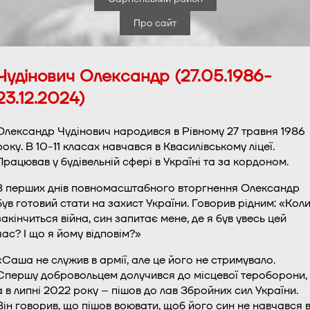
Про сайт
Чудінович Олександр (27.05.1986-
23.12.2024)
Олександр Чудінович народився в Рівному 27 травня 1986
року. В 10-11 класах навчався в Квасилівському ліцеї.
Працював у будівельній сфері в Україні та за кордоном.
З перших днів повномасштабного вторгнення Олександр
був готовий стати на захист України. Говорив рідним: «Кол
закінчиться війна, син запитає мене, де я був увесь цей
час? І що я йому відповім?»
«Саша не служив в армії, але це його не стримувало.
Спершу добровольцем долучився до місцевої тероборони,
а в липні 2022 року – пішов до лав Збройних сил України.
Він говорив, що пішов воювати, щоб його син не навчався 