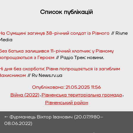
Список публікацій
На Сумщині загинув 38-річний солдат із Рівного
// Rivne
Media
Без батька залишився 11-річний хлопчик: у Рівному
попрощаються з Героєм
// Радіо Трек: новини.
Ні дня без скорботи: Рівне попрощається із загиблим
Захисником
// Rv News.rv.ua
Опубліковано:
21.05.2025 11:56
,
,
Війна (2022)
Рівненська територіальна громада
Рівненський район
← Фурманець Віктор Іванович (20.07.1980–
08.06.2022)