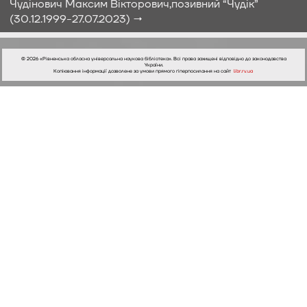
Чудінович Максим Вікторович,позивний “Чудік”
(30.12.1999-27.07.2023) →
© 2026 «Рівненська обласна універсальна наукова бібліотека». Всі права захищені відповідно до законодавства
України.
Копіювання інформації дозволене за умови прямого гіперпосилання на сайт
libr.rv.ua