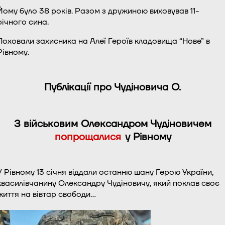
Йому було 38 років. Разом з дружиною виховував 11-
річного сина.
Поховали захисника на Алеї Героїв кладовища “Нове” в
Рівному.
Публікації про Чудіновича О.
З військовим Олександром Чудіновичем
попрощалися
у Рівному
У Рівному 13 січня віддали останню шану Герою України,
квасилівчанину Олександру Чудіновичу, який поклав своє
життя на вівтар свободи…