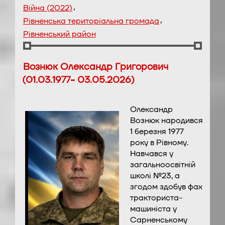
,
Війна (2022)
,
Рівненська територіальна громада
Рівненський район
Вознюк Олександр Григорович
(01.03.1977- 03.05.2026)
Олександр
Вознюк народився
1 березня 1977
року в Рівному.
Навчався у
загальноосвітній
школі №23, а
згодом здобув фах
тракториста-
машиніста у
Сарненському