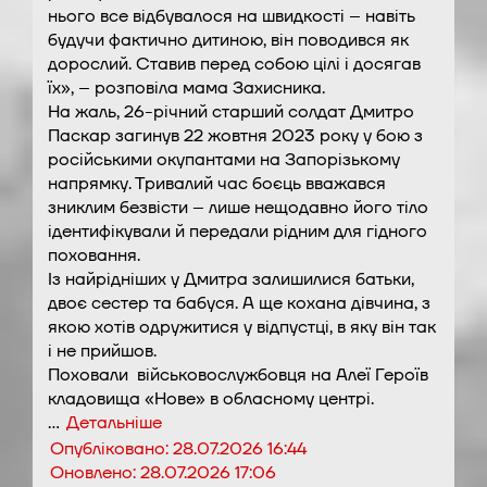
нього все відбувалося на швидкості – навіть
будучи фактично дитиною, він поводився як
дорослий. Ставив перед собою цілі і досягав
їх», – розповіла мама Захисника.
На жаль, 26-річний старший солдат Дмитро
Паскар загинув 22 жовтня 2023 року у бою з
російськими окупантами на Запорізькому
напрямку. Тривалий час боєць вважався
зниклим безвісти – лише нещодавно його тіло
ідентифікували й передали рідним для гідного
поховання.
Із найрідніших у Дмитра залишилися батьки,
двоє сестер та бабуся. А ще кохана дівчина, з
якою хотів одружитися у відпустці, в яку він так
і не прийшов.
Поховали військовослужбовця на Алеї Героїв
кладовища «Нове» в обласному центрі.
…
Детальніше
Опубліковано:
28.07.2026 16:44
Оновлено:
28.07.2026 17:06