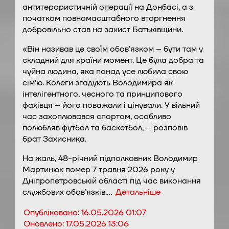
антитерористичній операції на Донбасі, а з
початком повномасштабного вторгнення
добровільно став на захист Батьківщини.
«Він називав це своїм обов’язком – бути там у
складний для країни момент. Це була добра та
чуйна людина, яка понад усе любила свою
сім’ю. Колеги згадують Володимира як
інтелігентного, чесного та принципового
фахівця – його поважали і цінували. У вільний
час захоплювався спортом, особливо
полюбляв футбол та баскетбол, – розповів
брат Захисника.
На жаль, 48-річний підполковник Володимир
Мартинюк помер 7 травня 2026 року у
Дніпропетровській області під час виконання
службових обов’язків.…
Детальніше
Опубліковано:
16.05.2026 01:07
Оновлено:
17.05.2026 13:06