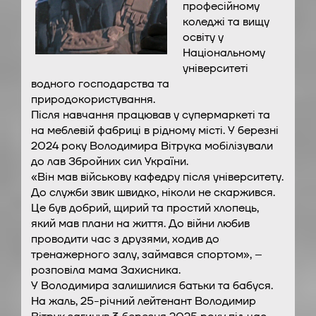
професійному
коледжі та вищу
освіту у
Національному
університеті
водного господарства та
природокористування.
Після навчання працював у супермаркеті та
на меблевій фабриці в рідному місті. У березні
2024 року Володимира Вітрука мобілізували
до лав Збройних сил України.
«Він мав військову кафедру після університету.
До служби звик швидко, ніколи не скаржився.
Це був добрий, щирий та простий хлопець,
який мав плани на життя. До війни любив
проводити час з друзями, ходив до
тренажерного залу, займався спортом», –
розповіла мама Захисника.
У Володимира залишилися батьки та бабуся.
На жаль, 25-річний лейтенант Володимир