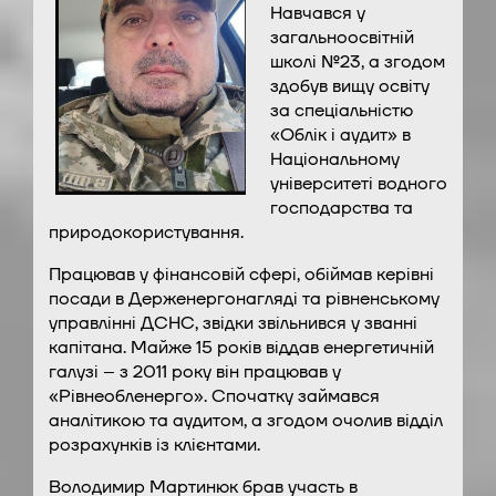
Навчався у
загальноосвітній
школі №23, а згодом
здобув вищу освіту
за спеціальністю
«Облік і аудит» в
Національному
університеті водного
господарства та
природокористування.
Працював у фінансовій сфері, обіймав керівні
посади в Держенергонагляді та рівненському
управлінні ДСНС, звідки звільнився у званні
капітана. Майже 15 років віддав енергетичній
галузі – з 2011 року він працював у
«Рівнеобленерго». Спочатку займався
аналітикою та аудитом, а згодом очолив відділ
розрахунків із клієнтами.
Володимир Мартинюк брав участь в