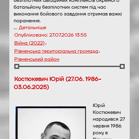
безпілотних авіаційних комплексів окремого
батальйону безпілотних систем під час
виконання бойового завдання отримав важкі
поранення.
…
Детальніше
Опубліковано:
27.07.2026 13:55
,
Війна (2022)
,
Рівненська територіальна громада
Рівненський район
Костюкевич Юрій (27.06. 1986-
03.06.2025)
Юрій
Костюкевич
народився 27
червня 1986
року в