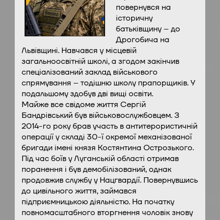
повернувся на
історичну
батьківщину – до
Дрогобича на
Львівщині. Навчався у місцевій
загальноосвітній школі, а згодом закінчив
спеціалізований заклад військового
спрямування – тодішню школу прапорщиків. У
подальшому здобув дві вищі освіти.
Майже все свідоме життя Сергій
Бандрівський був військовослужбовцем. З
2014-го року брав участь в антитерористичній
операції у складі 30-ї окремої механізованої
бригади імені князя Костянтина Острозького.
Під час боїв у Луганській області отримав
поранення і був демобілізований, однак
продовжив службу у Нацгвардії. Повернувшись
до цивільного життя, займався
підприємницькою діяльністю. На початку
повномасштабного вторгнення чоловік знову