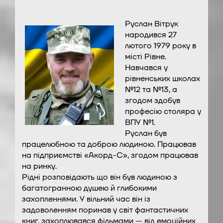
Руслан Вітрук
народився 27
лютого 1979 року в
місті Рівне.
Навчався у
рівненських школах
№12 та №13, а
згодом здобув
професію столяра у
ВПУ №1.
Руслан був
працелюбною та доброю людиною. Працював
на підприємстві «Акорд-С», згодом працював
на ринку.
Рідні розповідають що він був людиною з
багатогранною душею й глибокими
захопленнями. У вільний час він із
задоволенням поринав у світ фантастичних
книг, захоплювався фільмами — від емоційних