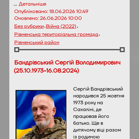
…
Детальніше
Опубліковано:
18.06.2026 10:49
Оновлено:
26.06.2026 10:00
,
,
Без рубрики
Війна (2022)
,
Рівненська територіальна громада
Рівненський район
Бандрівський Сергій Володимирович
(25.10.1973-16.08.2024)
Сергій Бандрівський
народився 25 жовтня
1973 року на
Сахаліні, де
працював його
батько. Ще в
дитячому віці разом
із родиною