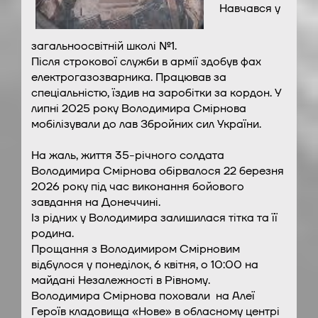
Навчався у
загальноосвітній школі №1.
Після строкової служби в армії здобув фах
електрогазозварника. Працював за
спеціальністю, їздив на заробітки за кордон. У
липні 2025 року Володимира Смірнова
мобілізували до лав Збройних сил України.
На жаль, життя 35-річного солдата
Володимира Смірнова обірвалося 22 березня
2026 року під час виконання бойового
завдання на Донеччині.
Із рідних у Володимира залишилася тітка та її
родина.
Прощання з Володимиром Смірновим
відбулося у понеділок, 6 квітня, о 10:00 на
майдані Незалежності в Рівному.
Володимира Смірнова поховали на Алеї
Героїв кладовища «Нове» в обласному центрі