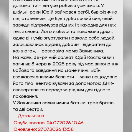
допомогти – він усе робив з усмішкою. У
шкільні роки Юрій займався регбі, був фізично
підготовленим. Це був турботливий син, який
завжди підтримував рідних і знаходив для них
теплі слова. Його любили та поважали друзі,
адже він умів згуртувати навколо себе людей,
залишаючись щирим, добрим і відкритим до
кожного», – розповіла мама Захисника.
На жаль, 38-річний солдат Юрій Костюкевич
загинув 3 червня 2025 року під час виконання
бойового завдання на Донеччині. Воїн
вважався зниклим безвісти – лише нещодавно
його тіло ідентифікували за допомогою ДНК-
експертизи та передали рідним для гідного
поховання.
У Захисника залишилися батьки, троє братів
та дві сестри.
…
Детальніше
Опубліковано:
24.07.2026 10:46
Оновлено:
27.07.2026 13:58