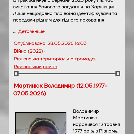
Вітрук загинув 3 березня 2025 року під час
виконання бойового завдання на Харківщині.
Лише нещодавно тіло воїна ідентифікували та
передали рідним для гідного поховання.
…
Детальніше
Опубліковано:
28.05.2026 16:03
,
Війна (2022)
,
Рівненська територіальна громада
Рівненський район
Мартинюк Володимир (12.05.1977-
07.05.2026)
Володимир
Мартинюк
народився 12 травня
1977 року в Рівному.