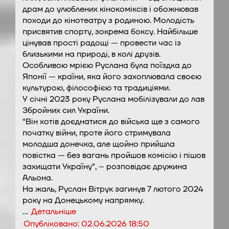
драм до улюблених кінокоміксів і обожнював
походи до кінотеатру з родиною. Молодість
присвятив спорту, зокрема боксу. Найбільше
цінував прості радощі — провести час із
близькими на природі, в колі друзів.
Особливою мрією Руслана була поїздка до
Японії — країни, яка його захоплювала своєю
культурою, філософією та традиціями.
У січні 2023 року Руслана мобілізували до лав
Збройних сил України.
“Він хотів доєднатися до війська ще з самого
початку війни, проте його стримувала
молодша донечка, але щойно прийшла
повістка — без вагань пройшов комісію і пішов
захищати Україну”, – розповідає дружина
Альона.
На жаль, Руслан Вітрук загинув 7 лютого 2024
року на Донецькому напрямку.
…
Детальніше
Опубліковано:
02.06.2026 18:50