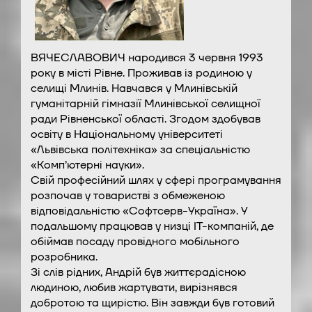
ВЯЧЕСЛАВОВИЧ народився 3 червня 1993
року в місті Рівне. Проживав із родиною у
селищі Млинів. Навчався у Млинівській
гуманітарній гімназії Млинівської селищної
ради Рівненської області. Згодом здобував
освіту в Національному університеті
«Львівська політехніка» за спеціальністю
«Комп’ютерні науки».
Свій професійний шлях у сфері програмування
розпочав у товаристві з обмеженою
відповідальністю «Софтсерв-Україна». У
подальшому працював у низці ІТ-компаній, де
обіймав посаду провідного мобільного
розробника.
Зі слів рідних, Андрій був життєрадісною
людиною, любив жартувати, вирізнявся
добротою та щирістю. Він завжди був готовий