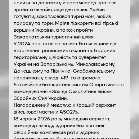
прийти на допомогу й насамперед прагнув
зробити якнайкраще для інших. Любив
готувати, захоплювався туризмом, любив
природу та гори. Мріяв підкорити всі гірські
вершини України, а також пройти
Закарпатський туристичний шлях.
У 2024 році став на захист Батьківщини від
вторгнення російських окупантів. Боронив
територіальну цілісність та суверенітет
України на Запорізькому, Миколаївському,
Донецькому та Північно-Слобожанському
напрямках у складі 419-го окремого
батальйону безпілотних систем Оперативного
командування «Захід» Сухопутних військ
Збройних Сил України.
Нагороджений медаллю «Кращий сержант
військової частини А5027».
18 червня 2026 року молодший сержант,
командир взводу ударних безпілотних
авіаційних комплексів роти ударних