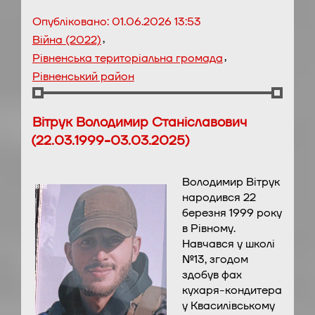
Опубліковано:
01.06.2026 13:53
,
Війна (2022)
,
Рівненська територіальна громада
Рівненський район
Вітрук Володимир Станіславович
(22.03.1999-03.03.2025)
Володимир Вітрук
народився 22
березня 1999 року
в Рівному.
Навчався у школі
№13, згодом
здобув фах
кухаря-кондитера
у Квасилівському