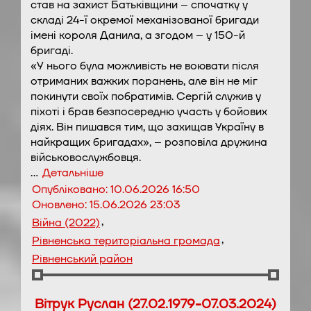
став на захист Батьківщини – спочатку у
складі 24-ї окремої механізованої бригади
імені короля Данила, а згодом – у 150-й
бригаді.
«У нього була можливість не воювати після
отриманих важких поранень, але він не міг
покинути своїх побратимів. Сергій служив у
піхоті і брав безпосередню участь у бойових
діях. Він пишався тим, що захищав Україну в
найкращих бригадах», – розповіла дружина
військовослужбовця.
…
Детальніше
Опубліковано:
10.06.2026 16:50
Оновлено:
15.06.2026 23:03
,
Війна (2022)
,
Рівненська територіальна громада
Рівненський район
Вітрук Руслан (27.02.1979-07.03.2024)