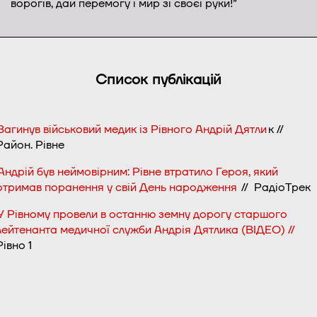
ворогів, дай перемогу і мир зі своєї руки!”
Список публікацій
Загинув військовий медик із Рівного Андрій Дятли
к //
Район. Рівне
Андрій був неймовірним: Рівне втратило Героя, який
отримав поранення у свій День народження
// РадіоТре
У Рівному провели в останню земну дорогу старшого
лейтенанта медичної служби Андрія Дятлика (ВІДЕО) //
Рівно 1