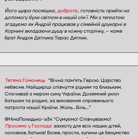
Його щира посмішка,
доброта
, готовність прийти на
допомогу були світлом в нашій сім`ї. Ми з теплотою
згадуємо як Андрій працював у сімейній друкарні в
Корнині вкладаючи душу в кожну сторінку,
– каже
брат Андрія Дятлика Тарас Дятлик.
Тетяна Гомонець
“Вічна пам’ять Герою. Царство
небесне. Найщиріші співчуття рідним та близьким.
Спочивай з миром сину України. Доземний уклін
батькам та родині, за виховання справжнього
патріота нашої Країни. Жаль…Біль…”
@НінаПокидько-э3к “Сумуємо! Співчуваємо!
Просимо у Господа
захисту для всіх наших дітей,
чоловіків, батьків! Боже, прости, зупини це безумство