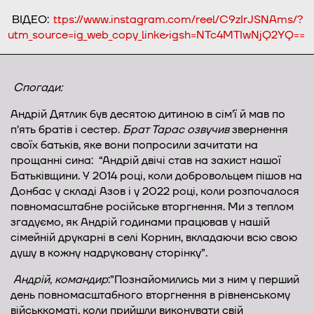
ВІДЕО:
ttps://www.instagram.com/reel/C9zIrJSNAms/?
utm_source=ig_web_copy_link&igsh=NTc4MTIwNjQ2YQ==
Спогади:
Андрій Дятлик був десятою дитиною в сім’ї й мав по
п’ять братів і сестер.
Брат Тарас озвучив
звернення
своїх батьків, яке вони попросили зачитати на
прощанні сина: “Андрій двічі став на захист нашої
Батьківщини. У 2014 році, коли добровольцем пішов на
Донбас у складі Азов і у 2022 році, коли розпочалося
повномасштабне російське вторгнення. Ми з теплом
згадуємо, як Андрій годинами працював у нашій
сімейній друкарні в селі Корнин, вкладаючи всю свою
душу в кожну надруковану сторінку”.
Андрій, командир
:”Познайомились ми з ним у перший
день повномасштабного вторгнення в рівненському
військкоматі, коли прийшли виконувати свій