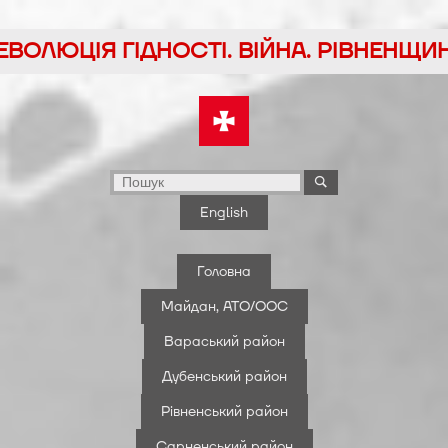
йти
ЕВОЛЮЦІЯ ГІДНОСТІ. ВІЙНА. РІВНЕНЩИ
у
English
Головна
Майдан, АТО/ООС
Вараський район
Дубенський район
Рівненський район
Сарненський район