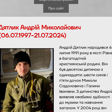
Про сайт
Дятлик Андрій Миколайович
(06.07.1997-21.07.2024)
Андрій Дятлик народився 6
липня 1991 року в місті Рівн
в багатодітній
християнській родині. Він
був десятою дитиною з
одинадцяти: шести синів і
п’яти дочок Миколи
Садоновича і Галини
Іванівни. З дитинства Андрі
виявляв неабиякі здібності
до музики та навчання
загалом. У 2004 році він