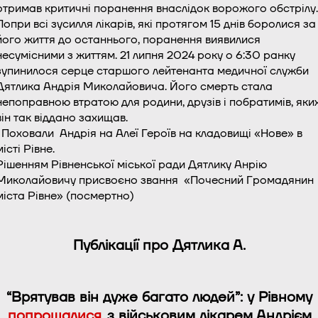
отримав критичні поранення внаслідок ворожого обстрілу.
Попри всі зусилля лікарів, які протягом 15 днів боролися за
його життя до останнього, поранення виявилися
несумісними з життям. 21 липня 2024 року о 6:30 ранку
зупинилося серце старшого лейтенанта медичної служби
Дятлика Андрія Миколайовича. Його смерть стала
непоправною втратою для родини, друзів і побратимів, яки
він так віддано захищав.
Поховали Андрія на Алеї Героїв на кладовищі «Нове» в
місті Рівне.
Рішенням Рівненської міської ради Дятлику Анрію
Миколайовичу присвоєно звання «Почесний Громадянин
міста Рівне» (посмертно)
Публікації про Дятлика А.
“Врятував він дуже багато людей”: у Рівному
попрощалися
з військовим лікарем Андрієм