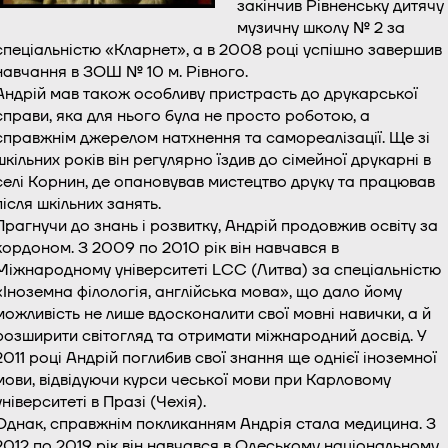
закінчив Рівненську дитячу
музичну школу № 2 за
спеціальністю «Кларнет», а в 2008 році успішно завершив
навчання в ЗОШ № 10 м. Рівного.
Андрій мав також особливу пристрасть до друкарської
справи, яка для нього була не просто роботою, а
справжнім джерелом натхнення та самореалізації. Ще зі
шкільних років він регулярно їздив до сімейної друкарні в
селі Корнин, де опановував мистецтво друку та працював
після шкільних занять.
Прагнучи до знань і розвитку, Андрій продовжив освіту за
кордоном. З 2009 по 2010 рік він навчався в
Міжнародному університеті LCC (Литва) за спеціальністю
«Іноземна філологія, англійська мова», що дало йому
можливість не лише вдосконалити свої мовні навички, а й
розширити світогляд та отримати міжнародний досвід. У
2011 році Андрій поглибив свої знання ще однієї іноземної
мови, відвідуючи курси чеської мови при Карловому
університеті в Празі (Чехія).
Однак, справжнім покликанням Андрія стала медицина. З
2012 по 2019 рік він навчався в Одеському національному