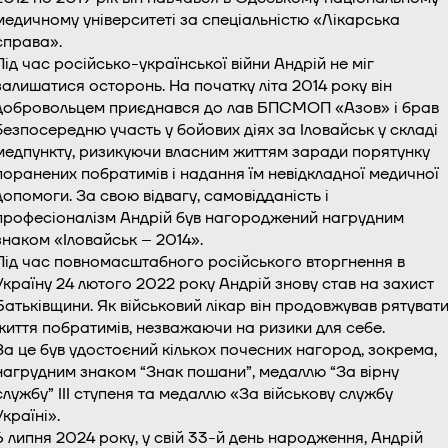
медичному університеті за спеціальністю «Лікарська
справа».
Під час російсько-української війни Андрій не міг
залишатися осторонь. На початку літа 2014 року він
добровольцем приєднався до лав БПСМОП «Азов» і брав
безпосередню участь у бойових діях за Іловайськ у складі
медпункту, ризикуючи власним життям заради порятунку
поранених побратимів і надання їм невідкладної медичної
допомоги. За свою відвагу, самовідданість і
професіоналізм Андрій був нагороджений нагрудним
знаком «Іловайськ – 2014».
Під час повномасштабного російського вторгнення в
Україну 24 лютого 2022 року Андрій знову став на захист
Батьківщини. Як військовий лікар він продовжував рятуват
життя побратимів, незважаючи на ризики для себе.
За це був удостоєний кількох почесних нагород, зокрема,
нагрудним знаком “Знак пошани”, медаллю “За вірну
службу” III ступеня та медаллю «За військову службу
Україні».
6 липня 2024 року, у свій 33-й день народження, Андрій