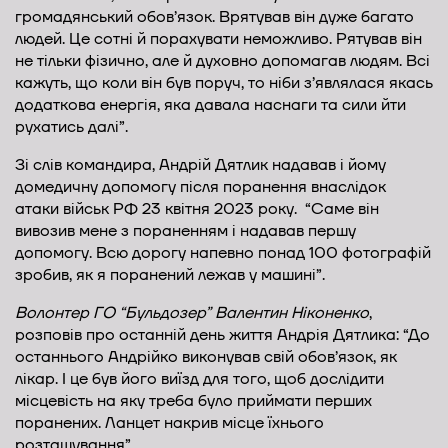
громадянський обов’язок. Врятував він дуже багато
людей. Це сотні й порахувати неможливо. Рятував він
не тільки фізично, але й духовно допомагав людям. Всі
кажуть, що коли він був поруч, то ніби з’являлася якась
додаткова енергія, яка давала наснаги та сили йти
рухатись далі”.
Зі слів командира, Андрій Дятлик надавав і йому
домедичну допомогу після поранення внаслідок
атаки військ РФ 23 квітня 2023 року. “Саме він
вивозив мене з пораненням і надавав першу
допомогу. Всю дорогу напевно понад 100 фотографій
зробив, як я поранений лежав у машині”.
Волонтер ГО “Бульдозер” Валентин Ніконенко
,
розповів про останній день життя Андрія Дятлика: “До
останнього Андрійко виконував свій обов’язок, як
лікар. І це був його виїзд для того, щоб дослідити
місцевість на яку треба було приймати перших
поранених. Ланцет накрив місце їхнього
розташування”.