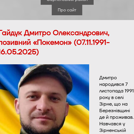
Про сайт
Гайдук Дмитро Олександрович,
позивний «Покемон» (07.11.1991-
16.05.2025)
Дмитро
народився 7
листопада 1991
року в селі
Зірне, що на
Березнівщині
де й проживав.
Навчався у
Зірненській