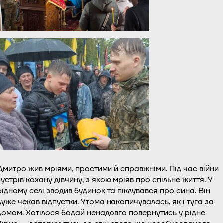
Дмитро жив мріями, простими й справжніми. Під час війни
зустрів кохану дівчину, з якою мріяв про спільне життя. У
рідному селі зводив будинок та піклувався про сина. Він
дуже чекав відпустки. Утома накопичувалась, як і туга за
домом. Хотілося бодай ненадовго повернутись у рідне