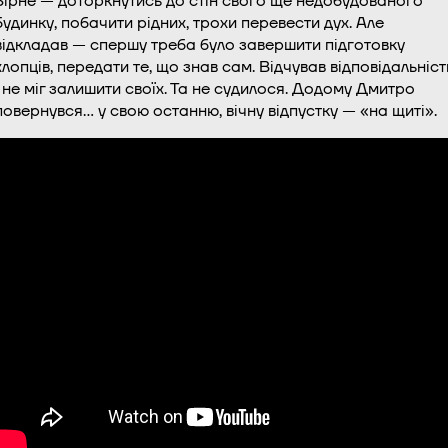
Зірне — доторкнутись до стін свого ще недобудованого
будинку, побачити рідних, трохи перевести дух. Але
відкладав — спершу треба було завершити підготовку
хлопців, передати те, що знав сам. Відчував відповідальніст
і не міг залишити своїх. Та не судилося. Додому Дмитро
повернувся… у свою останню, вічну відпустку — «на щиті».