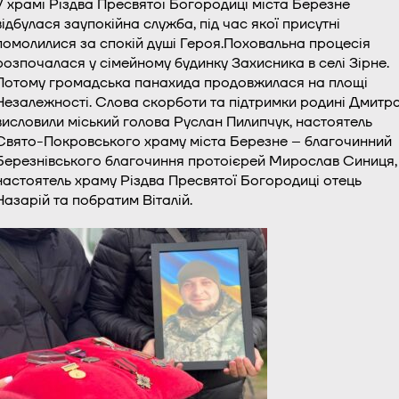
У храмі Різдва Пресвятої Богородиці міста Березне
відбулася заупокійна служба, під час якої присутні
помолилися за спокій душі Героя.Поховальна процесія
розпочалася у сімейному будинку Захисника в селі Зірне.
Потому громадська панахида продовжилася на площі
Незалежності. Слова скорботи та підтримки родині Дмитр
висловили міський голова Руслан Пилипчук, настоятель
Свято-Покровського храму міста Березне – благочинний
Березнівського благочиння протоієрей Мирослав Синиця,
настоятель храму Різдва Пресвятої Богородиці отець
Назарій та побратим Віталій.