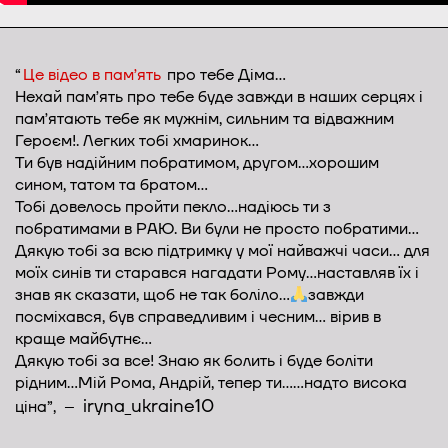
“
Це відео в памʼять
про тебе Діма…
Нехай памʼять про тебе буде завжди в наших серцях і
памʼятають тебе як мужнім, сильним та відважним
Героєм!. Легких тобі хмаринок…
Ти був надійним побратимом, другом…хорошим
сином, татом та братом…
Тобі довелось пройти пекло…надіюсь ти з
побратимами в РАЮ. Ви були не просто побратими…
Дякую тобі за всю підтримку у мої найважчі часи… для
моїх синів ти старався нагадати Рому…наставляв їх і
знав як сказати, щоб не так боліло…
завжди
посміхався, був справедливим і чесним… вірив в
краще майбутнє…
Дякую тобі за все! Знаю як болить і буде боліти
рідним…Мій Рома, Андрій, тепер ти……надто висока
iryna_ukraine10
ціна”, –