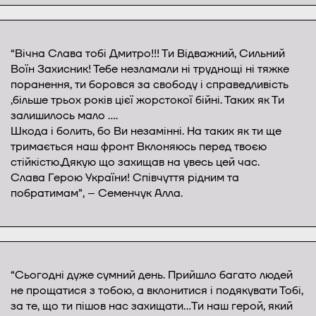
“Вічна Слава тобі Дмитро!!! Ти Відважний, Сильний
Воїн Захисник! Тебе незламали ні труднощі ні тяжке
поранення, ти боровся за свободу і справедливість
,більше трьох років цієї жорстокої бійні. Таких як Ти
залишилось мало ….
Шкода і болить, бо Ви незамінні. На таких як ти ще
тримається наш фронт Вклоняюсь перед твоєю
стійкістю.Дякую що захищав на увесь цей час.
Слава Герою України! Співчуття рідним та
побратимам”, – Семенчук Алла.
“Сьогодні дуже сумний день. Прийшло багато людей
не прощатися з тобою, а вклонитися і подякувати Тобі,
за те, що ти пішов нас захищати…Ти наш герой, який