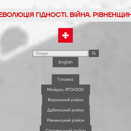
йти
ЕВОЛЮЦІЯ ГІДНОСТІ. ВІЙНА. РІВНЕНЩИ
у
English
Головна
Майдан, АТО/ООС
Вараський район
Дубенський район
Рівненський район
Сарненський район