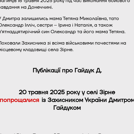
Загинув 16 травня 2025 року під час виконання бойового
завдання на Донеччині.
У Дмитра залишились мама Тетяна Миколаївна, тато
Олександр Ілліч, сестри – Ірина і Наталія, а також
п’ятнадцятирічний син Олександр та його мама Тетяна.
Поховали Захисника зі всіма військовими почестями на
місцевому кладовищі села Зірне.
Публікації про Гайдук Д.
20 травня 2025
року
у селі Зірне
попрощалися
із Захисником України Дмитро
Гайдуком