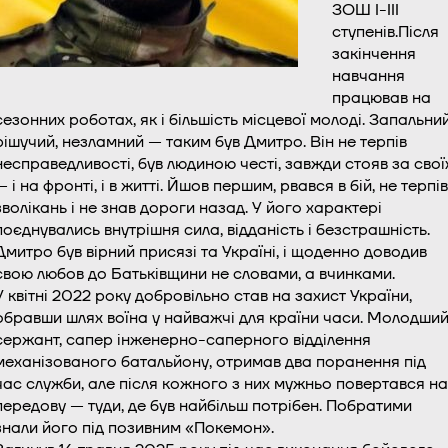
ЗОШ І-ІІІ
ступенів.Після
закінчення
навчання
працював на
сезонних роботах, як і більшість місцевої молоді. Запальний
рішучий, незламний — таким був Дмитро. Він не терпів
несправедливості, був людиною честі, завжди стояв за свої
— і на фронті, і в житті. Йшов першим, рвався в бій, не терпів
зволікань і не знав дороги назад. У його характері
поєднувались внутрішня сила, відданість і безстрашність.
Дмитро був вірний присязі та Україні, і щоденно доводив
свою любов до Батьківщини не словами, а вчинками.
У квітні 2022 року добровільно став на захист України,
обравши шлях воїна у найважчі для країни часи. Молодши
сержант, сапер інженерно-саперного відділення
механізованого батальйону, отримав два поранення під
час служби, але після кожного з них мужньо повертався на
передову — туди, де був найбільш потрібен. Побратими
знали його під позивним «Покемон».