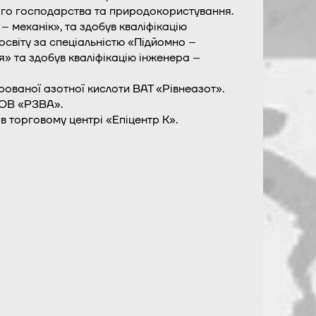
ного господарства та природокористування.
– механік», та здобув кваліфікацію
освіту за спеціальністю «Підйомно –
я» та здобув кваліфікацію інженера –
ованої азотної кислоти ВАТ «Рівнеазот».
ЗОВ «РЗВА».
 торговому центрі «Епіцентр К».