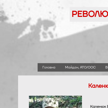
Перейти
до
РЕВОЛЮЦ
вмісту
Головна
Майдан, АТО/ООС
В
Каленю
Каленюк Б