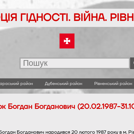
ІЯ ГІДНОСТІ. ВІЙНА. РІ
араський район
Дубенський район
Рівненський район
к Богдан Богданович (20.02.1987-31.1
огдан Богданович народився 20 лютого 1987 року в м. Рі