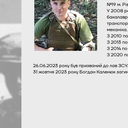
№19 м. Рі
У 2008 ро
бакалавра
транспорт
механіка.
З 2010 по
З 2013 п
З 2014 по
З 2020 п
26.06.2023 року був призваний до лав ЗСУ.
31 жовтня 2023 року Богдан Каленюк загинув