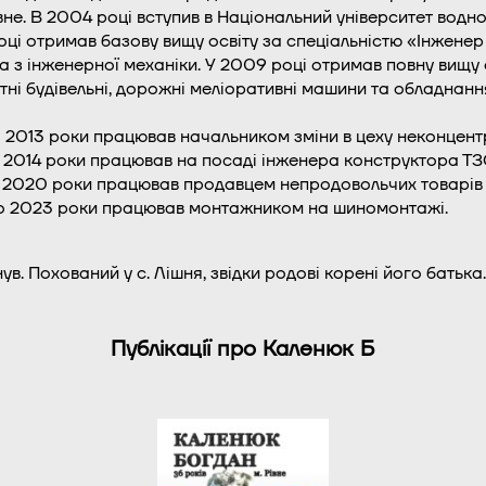
вне. В 2004 році вступив в Національний університет вод
ці отримав базову вищу освіту за спеціальністю «Інженер 
 з інженерної механіки. У 2009 році отримав повну вищу 
ні будівельні, дорожні меліоративні машини та обладнанн
 2013 роки працював начальником зміни в цеху неконцентр
о 2014 роки працював на посаді інженера конструктора Т
 2020 роки працював продавцем непродовольчих товарів в
о 2023 роки працював монтажником на шиномонтажі.
. Похований у с. Лішня, звідки родові корені його батька.
Публікації про Каленюк Б