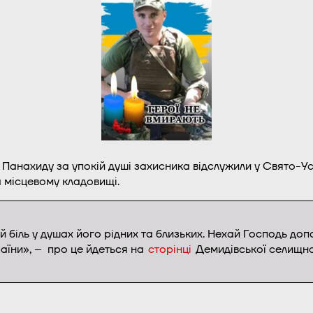
 Панахиду за упокій душі захисника відслужили у Свято-У
а місцевому кладовищі.
біль у душах його рідних та близьких. Нехай Господь до
раїни», – про це йдеться на
сторінці
Демидівської селищно