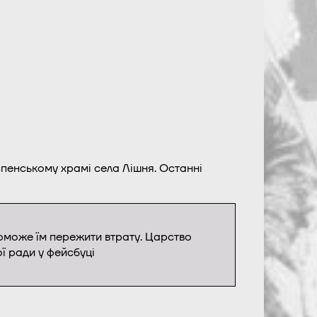
спенському храмі села Лішня. Останні
поможе їм пережити втрату. Царство
ї ради у фейсбуці