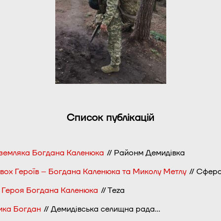
Список публікацій
а-земляка Богдана Каленюка
// Районм Демидівка
двох Героїв – Богдана Каленюка та Миколу Метлу
// Сфер
и Героя Богдана Каленюка
// Тeza
ника Богдан
// Демидівська селищна рада…