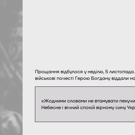
Прощання відбулося у неділю, 5 листопада.
військові почесті Герою Богдану віддали н
«Жодними словами не втамувати пекучий 
Небесне і вічний спокій вірному сину Ук