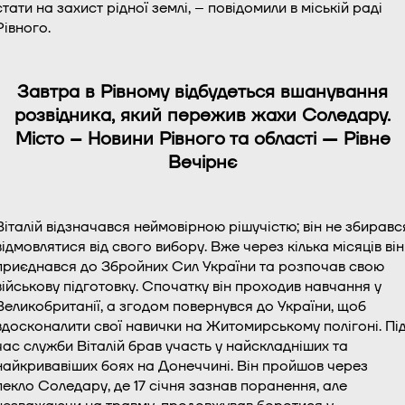
стати на захист рідної землі, – повідомили в міській раді
Рівного.
Завтра в Рівному відбудеться вшанування
розвідника, який пережив жахи Соледару.
Місто – Новини Рівного та області — Рівне
Вечірнє
Віталій відзначався неймовірною рішучістю; він не збиравс
відмовлятися від свого вибору. Вже через кілька місяців він
приєднався до Збройних Сил України та розпочав свою
військову підготовку. Спочатку він проходив навчання у
Великобританії, а згодом повернувся до України, щоб
вдосконалити свої навички на Житомирському полігоні. Пі
час служби Віталій брав участь у найскладніших та
найкривавіших боях на Донеччині. Він пройшов через
пекло Соледару, де 17 січня зазнав поранення, але