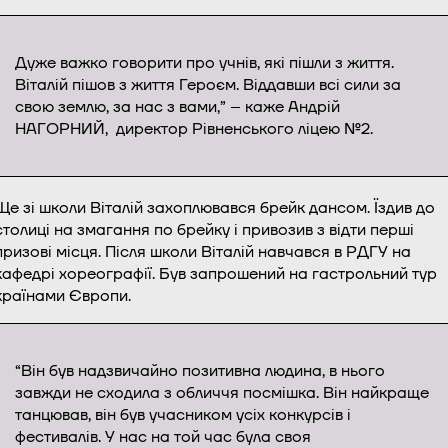
Дуже важко говорити про учнів, які пішли з життя.
Віталій пішов з життя Героєм. Віддавши всі сили за
свою землю, за нас з вами,” – каже Андрій
НАГОРНИЙ, директор Рівненського ліцею №2.
Ще зі школи Віталій захоплювався брейк дансом. Їздив до
столиці на змагання по брейку і привозив з відти перші
призові місця. Після школи Віталій навчався в РДГУ на
кафедрі хореографії. Був запрошений на гастрольний тур
країнами Європи.
“Він був надзвичайно позитивна людина, в нього
завжди не сходила з обличчя посмішка. Він найкраще
танцював, він був учасником усіх конкурсів і
фестивалів. У нас на той час була своя