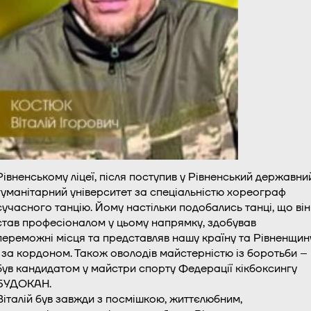
Рівненському ліцеї, після поступив у Рівненський державни
гуманітарний університет за спеціальністю хореограф
сучасного танцію. Йому настільки подобались танці, що він
став професіоналом у цьому напрямку, здобував
переможні місця та представляв нашу країну та Рівненщин
і за кордоном. Також оволодів майстерністю із боротьби –
був кандидатом у майстри спорту Федерації кікбоксингу
БУДОКАН.
Віталій був завжди з посмішкою, життєлюбним,