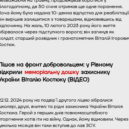
незважаючи на травму, продовжував боротися у
Блогодатному, де 30 січня отримав ще одне поранення.
Хоча йому була надана 10-денна відпустка для реабілітації
він вирішив залишитися з товаришами, відмовившись від
відпочинку. На жаль, 10 лютого 2023 року його життя
обірвалося через підступного ворога; він загинув як
солдат, старший розвідник і гранатометник Віталій Ігорови
Костюк.
Пішов на фронт добровольцем: у Рівному
відкрили
меморіальну дошку
захиснику
України Віталію Костюку (ВІДЕО)
22.12. 2024 року на подвір`ї другого ліцею зібралися
школярі, друзі, вчителі та рідні захисника України Віталія
Костюка. Герой з перших днів повномасштабного
вторгнення хотів іти на війну. Однак, йому відмовили. Через
декілька місяців він таки вступив до лав ЗСУ.