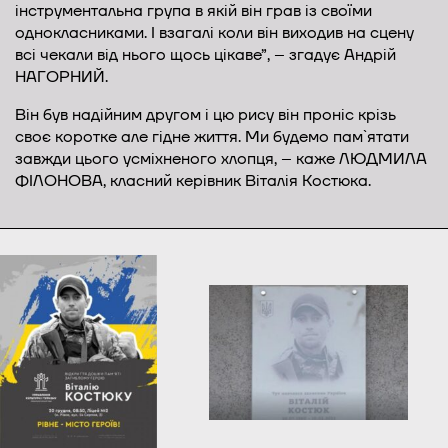
інструментальна група в якій він грав із своїми
однокласниками. І взагалі коли він виходив на сцену
всі чекали від нього щось цікаве”, – згадує Андрій
НАГОРНИЙ.
Він був надійним другом і цю рису він проніс крізь
своє коротке але гідне життя. Ми будемо пам`ятати
завжди цього усміхненого хлопця, – каже ЛЮДМИЛА
ФІЛОНОВА, класний керівник Віталія Костюка.