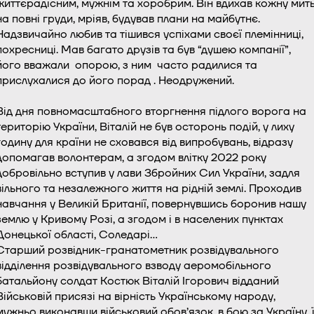
життєрадісним, мужнім та хоробрим. Він вдихав кожну мит
на повні груди, мріяв, будував плани на майбутнє.
Надзвичайно любив та тішився успіхами своєї племінниці,
похресниці. Мав багато друзів та був “душею компанії”,
його вважали опорою, з ним часто радилися та
прислухалися до його порад . Неодружений.
Від дня повномасштабного вторгнення підлого ворога на
територію України, Віталій не був осторонь подій, у лиху
годину для країни не сховався від випробувань, відразу
допомагав волонтерам, а згодом влітку 2022 року
добровільно вступив у лави Збройних Сил України, задля
вільного та незалежного життя на рідній землі. Проходив
навчання у Великій Британії, повернувшись боронив нашу
землю у Кривому Розі, а згодом і в населених пунктах
Донецької області, Соледарі…
Старший розвідник-гранатометник розвідувального
відділення розвідувального взводу аеромобільного
батальйону солдат Костюк Віталій Ігорович відданий
Військовій присязі на вірність Українському народу,
мужньо виконавши військовий обов’язок, в бою за Україну, ї