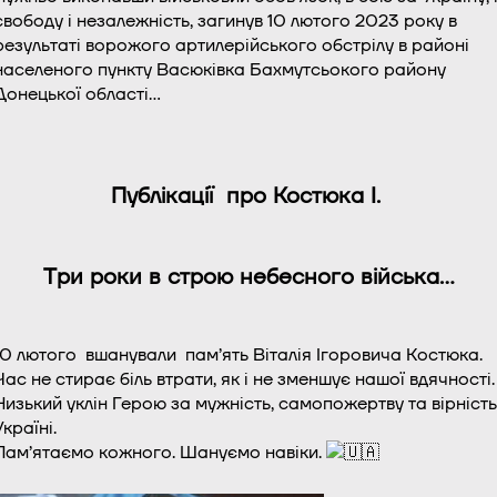
свободу і незалежність, загинув 10 лютого 2023 року в
результаті ворожого артилерійського обстрілу в районі
населеного пункту Васюківка Бахмутсьокого району
Донецької області…
Публікації про Костюка І.
Три роки в строю небесного війська…
​10 лютого вшанували пам’ять Віталія Ігоровича Костюка.
Час не стирає біль втрати, як і не зменшує нашої вдячності.
Низький уклін Герою за мужність, самопожертву та вірність
Україні.
Пам’ятаємо кожного. Шануємо навіки.