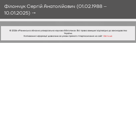
Філончук Сергій Анатолійович (01.02.1988 –
10.01.2025) →
© 2026 «Рівненська обласна універсальна наукова бібліотека». Всі права захищені відповідно до законодавства
України.
Копіювання інформації дозволене за умови прямого гіперпосилання на сайт
libr.rv.ua