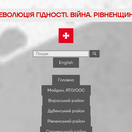
йти
ЕВОЛЮЦІЯ ГІДНОСТІ. ВІЙНА. РІВНЕНЩИ
у
English
Головна
Майдан, АТО/ООС
Вараський район
Дубенський район
Рівненський район
Сарненський район