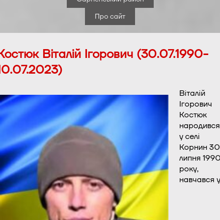
Про сайт
Костюк Віталій Ігорович (30.07.1990-
10.07.2023)
Віталій
Ігорович
Костюк
народився
у селі
Корнин 30
липня 199
року,
навчався 