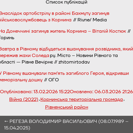
Список публікацій
Внаслідок артобстрілу в районі Бахмуту загинув
військовослужбовець з Корнина
// Rivne/ Media
На Донеччині загинув житель Корнина – Віталій Костюк
//
Горинь
Завтра в Рівному відбудеться вшанування розвідника, який
пережив жахи Соледа
ру. Місто – Новини Рівного та
області — Рівне Вечірнє // zhitomirtodav
У Рівному вшанували пам’ять загиблого Героя, відкривши
меморіальну дошку
// ОГО
Опубліковано:
13.02.2026 15:22
Оновлено:
06.03.2026 21:26
,
,
Війна (2022)
Корнинська територіальна громада
Рівненський район
← РЕГЕЗА ВОЛОДИМИР ВАСИЛЬОВИЧ (08.07.1989 –
15.04.2025)