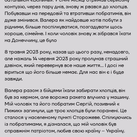
батальйон «Волинь». У січні місяці отримав серйозну
контузію, через пару днів, знову ж рвався до хлопців.
Побувавши на передовій та втративши побратимів, він
дуже змінився. Валера як найдовше хотів побути з
рідними, більше поспілкуватися, позгадувати щось
хороше, сімейне. І коли чоловік знову ж зібрався їхати
на Донеччину, це було
8 травня 2023 року, казав що цього разу, ненадовго,
але нажаль 14 червня 2023 року пролунав страшний
дзвінок, який перевернув все наше життя… І досі не
віриться що його більше немає. Для нас він є і буде
завжди.
Валера разом з бійцями їхали забирати хлопців, він
був за кермом, але ворожа ракета влучила у машину.
Мій чоловік та його побратим Сергій, позивний «
Пижик» загинули, ще троє хлопців були поранені. Це
сталося у населеному пункті Сторожеве. Спілкуючись
із побратимами, я дізналася, що мій чоловік був
справжнім патріотом, любив свою країну – Україну.