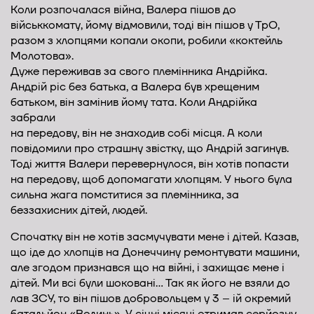
Коли розпочалася війна, Валера пішов до
військкомату, йому відмовили, тоді він пішов у ТрО,
разом з хлопцями копали окопи, робили «коктейль
Молотова».
Дуже переживав за свого племінника Андрійка.
Андрій ріс без батька, а Валера був хрещеним
батьком, він замінив йому тата. Коли Андрійка
забрали
на передову, він не знаходив собі місця. А коли
повідомили про страшну звістку, що Андрій загинув.
Тоді життя Валери перевернулося, він хотів попасти
на передову, щоб допомагати хлопцям. У нього була
сильна жага помститися за племінника, за
беззахисних дітей, людей.
Спочатку він не хотів засмучувати мене і дітей. Казав,
що іде до хлопців на Донеччину ремонтувати машини,
але згодом признався що на війні, і захищає мене і
дітей. Ми всі були шоковані… Так як його не взяли до
лав ЗСУ, то він пішов добровольцем у 3 – ій окремий