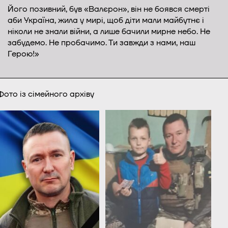
Його позивний, був «Валєрон», він не боявся смерті
аби Україна, жила у мирі, щоб діти мали майбутнє і
ніколи не знали війни, а лише бачили мирне небо. Не
забудемо. Не пробачимо. Ти завжди з нами, наш
Герою!»
Фото із сімейного архіву