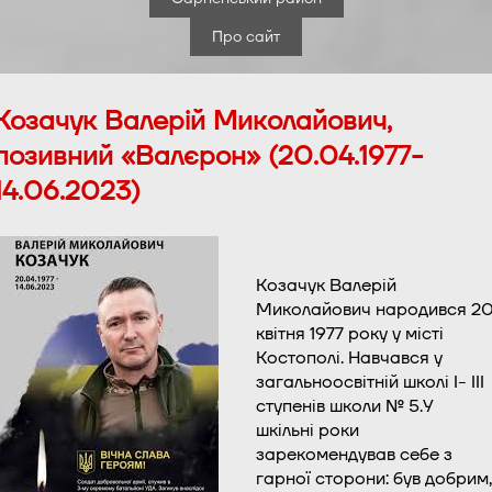
Про сайт
Козачук Валерій Миколайович,
позивний «Валєрон» (20.04.1977-
14.06.2023)
Козачук Валерій
Миколайович народився 2
квітня 1977 року у місті
Костополі. Навчався у
загальноосвітній школі I- III
ступенів школи № 5.У
шкільні роки
зарекомендував себе з
гарної сторони: був добрим,