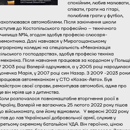
спокійним, любив малювати,
співати, грати на гітарі,
полюбляв грати у футбол,
захоплювався автомобілями. Після закінчення школи
вступив до Костопільського професійно – технічного
училища №14, згодом здобув професію слюсаря-
ремонтника. Далі навчався у Мирогощанському
аграрному коледжі на спеціальність «Механізація
сільського господарства», здобув професію техніка
-механіка. Після навчання працював за кордоном у Польщі
У 2003 році Валерій одружився, а у 2005 році народилас
донечка Марія, у 2007 році син Назар. З 2009 -2023 роки
працював автомеханіком у СТО «Козак-Авто». Був
майстром своєї справи, ремонтував автомобілі, адже про
це він мріяв ще з дитинства.
Коли розпочалося повномаштабне вторгнення росії в
Україну, Валерій не вагаючись 25 лютого 2022 року пішов
до військкомату, але йому відмовили. У вересні 2022 року
став до лав Української добровольчої армії, служив у
третьому окремому батальйоні УДА. Він героїчно, ціною