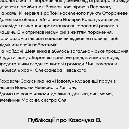
власного життя, боронив нашу землю від агресора. Завжд
дивився в майбутнє з безмежною вірою в Перемогу.
На жаль, 14 червня в районі населеного пункту Сторожеве
Донецької області 46-річний Валерій Козачук загинув
внаслідок влучання протитанкової керованої ракети в
машину. Він отримав несумісні з життям поранення,
коли разом з іншими воїнами виїжджав на позиції, щоб
підмінити своїх побратимів.
На майдані Шевченка відбулось загальноміське прощання
Віддати шану оборонцю прийшли рідні, військові, друзі,
представники влади та жителі громади. Чин похорону
відбувся у храмі Олександра Невського.
Поховали Захисника на «Новому» кладовищі поруч з
іншими Воїнами Небесного Легіону.
Вдома на воїна чекали: дружина, донька, син, мама,
племінник Максим, сестра Оля.
Публікації про Козачука В.