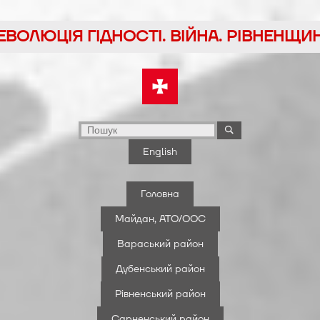
йти
ЕВОЛЮЦІЯ ГІДНОСТІ. ВІЙНА. РІВНЕНЩИ
у
English
Головна
Майдан, АТО/ООС
Вараський район
Дубенський район
Рівненський район
Сарненський район