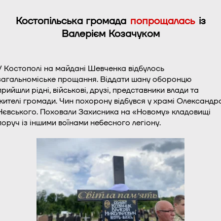
Костопільська громада
попрощалась
із
Валерієм Козачуком
У Костополі на майдані Шевченка відбулось
загальноміське прощання. Віддати шану оборонцю
прийшли рідні, військові, друзі, представники влади та
жителі громади. Чин похорону відбувся у храмі Олександр
Нєвського. Поховали Захисника на «Новому» кладовищі
поруч із іншими воїнами небесного легіону.