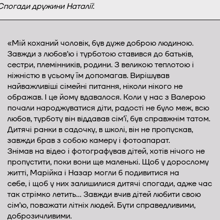
Спогади дружини Наталії
:
«Мій коханий чоловік, був дуже доброю людиною.
Завжди з любов’ю і турботою ставився до батьків,
сестри, племінників, родини. З великою теплотою і
ніжністю в усьому їм допомагав. Вирішував
найважливіші сімейні питання, ніколи нікого не
ображав. І це йому вдавалося. Коли у нас з Валерою
почали народжуватися діти, радості не було меж, всю
любов, турботу він віддавав сім’ї, був справжнім татом.
Дитячі ранки в садочку, в школі, він не пропускав,
завжди брав з собою камеру і фотоапарат.
Знімав на відео і фотографував дітей, хотів нічого не
пропустити, поки вони ще маленькі. Щоб у дорослому
житті, Марійка і Назар могли б подивитися на
себе, і щоб у них залишилися дитячі спогади, адже час
так стрімко летить… Завжди вчив дітей любити свою
сім’ю, поважати літніх людей. Бути справедливими,
доброзичливими.