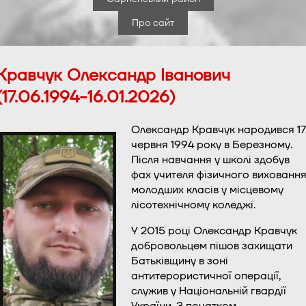
Про сайт
Кравчук Олександр Іванович
(17.06.1994-16.01.2026)
Олександр Кравчук народився 17
червня 1994 року в Березному.
Після навчання у школі здобув
фах учителя фізичного вихованн
молодших класів у місцевому
лісотехнічному коледжі.
У 2015 році Олександр Кравчук
добровольцем пішов захищати
Батьківщину в зоні
антитерористичної операції,
служив у Національній гвардії
України. З початком