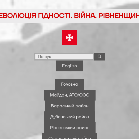
йти
ЕВОЛЮЦІЯ ГІДНОСТІ. ВІЙНА. РІВНЕНЩИ
у
English
Головна
Майдан, АТО/ООС
Вараський район
Дубенський район
Рівненський район
Сарненський район