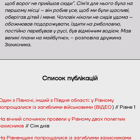
щоб ворог не прийшов сюди”. Сім’я для нього була на
першому місці – він робив усе, щоб ми були щасливі,
оберігав дітей і мене. Чоловік ніколи не сидів удома –
обожнював подорожувати, їздити на риболовлю,
постійно перебував у русі, був відмінним водієм. Мав
великі плани на майбутнє»,
– розповіла дружина
Захисника.
Список публікацій
Один з Півночі, інший з Півдня області: у Рівному
попрощалися із загиблими військовими (ВІДЕО
) // Рівне 1
На вічний спочинок провели у Рівному двох полеглих
захисників
// Сім днів
На Рівненщині попрощалися із загиблими захисниками