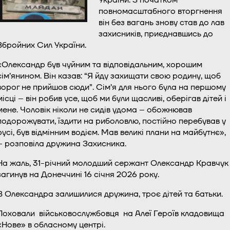
повномасштабного вторгнення
він без вагань знову став до лав
захисників, приєднавшись до
Збройних Сил України.
«Олександр був чуйним та відповідальним, хорошим
сім’янином. Він казав: “Я йду захищати свою родину, щоб
ворог не прийшов сюди”. Сім’я для нього була на першому
місці – він робив усе, щоб ми були щасливі, оберігав дітей і
мене. Чоловік ніколи не сидів удома – обожнював
подорожувати, їздити на риболовлю, постійно перебував у
русі, був відмінним водієм. Мав великі плани на майбутнє»,
– розповіла дружина Захисника.
На жаль, 31-річний молодший сержант Олександр Кравчук
загинув на Донеччині 16 січня 2026 року.
В Олександра залишилися дружина, троє дітей та батьки.
Поховали військовослужбовця на Алеї Героїв кладовища
«Нове» в обласному центрі.