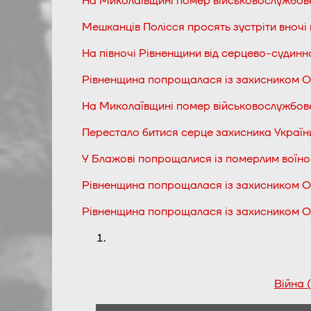
На Миколаївщині помер військовослужбов
Мешканців Полісся просять зустріти вночі 
На півночі Рівненщини від серцево-судинн
Рівненщина попрощалася із захисником 
На Миколаївщині помер військовослужбов
Перестало битися серце захисника Україн
У Блажові попрощалися із померлим воїн
Рівненщина попрощалася із захисником 
Рівненщина попрощалася із захисником 
Війна 