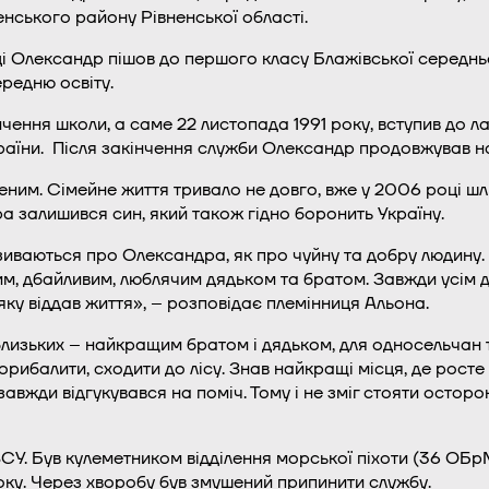
нського району Рівненської області.
і Олександр пішов до першого класу Блажівської середньо
редню освіту.
нчення школи, а саме 22 листопада 1991 року, вступив до ла
раїни. Після закінчення служби Олександр продовжував на
ним. Сімейне життя тривало не довго, вже у 2006 році шл
 залишився син, який також гідно боронить Україну.
зиваються про Олександра, як про чуйну та добру людину. 
м, дбайливим, люблячим дядьком та братом. Завжди усім 
 яку віддав життя», – розповідає племінниця Альона.
близьких – найкращим братом і дядьком, для односельчан 
рибалити, сходити до лісу. Знав найкращі місця, де росте б
авжди відгукувався на поміч. Тому і не зміг стояти осторон
ЗСУ. Був кулеметником відділення морської піхоти (36 ОБр
оку. Через хворобу був змушений припинити службу.