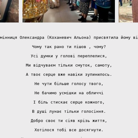
мінниця Олександра (Коханевич Альона) присвятила йому ві
Чому так рано ти пішов , чому?
Усі думки у голові переплелися,
Ми відчуваєм тільки смуток, самоту,
А твоє серце вже навіки зупинилось.
Не чути більше голосу твого,
Не бачимо усмішки на обличчі
І біль стискає серце кожного,
В душі лунає тільки голосіння.
Добро своє ти сіяв крізь життя,
Хотілося тобі все досягнути.