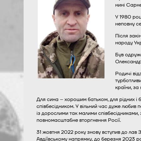
нині Сарне
У 1980 роц
неповну се
Після закі
народу Ук
Був одруже
Олександра
Родичі від
турботливи
країни, за
Для сина – хорошим батьком, для рідних і 
співбесідником. У вільний час дуже любив по
із дорослими так малими співбесідниками, з
повномасштабне вторгнення Росії.
31 жовтня 2022 року знову вступив до лав 
Авдіївському напрямку, до березня 2023 р