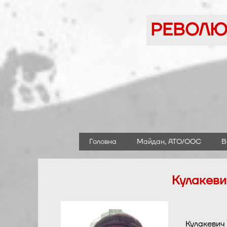
Перейти
до
РЕВОЛЮЦ
вмісту
Головна
Майдан, АТО/ООС
В
Кулакеви
Кулакевич 