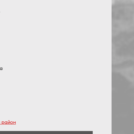
є
да
 район