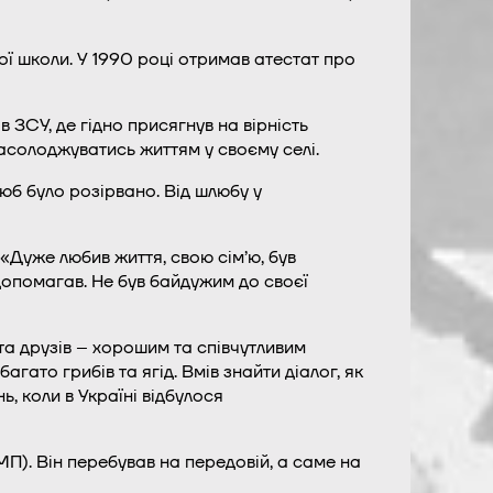
ї школи. У 1990 році отримав атестат про
в ЗСУ, де гідно присягнув на вірність
солоджуватись життям у своєму селі.
юб було розірвано. Від шлюбу у
«Дуже любив життя, свою сім’ю, був
допомагав. Не був байдужим до своєї
та друзів – хорошим та співчутливим
агато грибів та ягід. Вмів знайти діалог, як
ь, коли в Україні відбулося
МП). Він перебував на передовій, а саме на