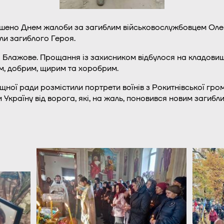
лошено Днем жалоби за загиблим військовослужбовцем О
ли загиблого Героя.
Блажове. Прощання із захисником відбулося на кладовищі 
м, добрим, щирим та хоробрим.
ної ради розмістили портрети воїнів з Рокитнівської гром
країну від ворога, які, на жаль, поновився новим загиб