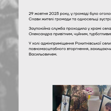
29 жовтня 2023 року, у громаді було ого
Слави жителі громади та односельці зустрі
Заупокійна служба проходила у храмі села 
Олександра привітним, чуйним, турботливи
У холі адмінприміщення Рокитнівської селищ
повномасштабного вторгнення, захищаючи У
Васильовичем.