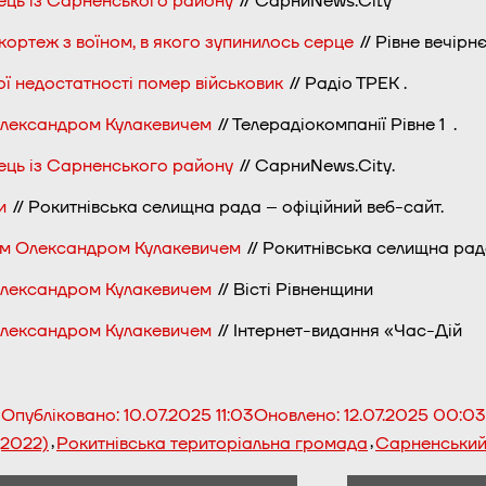
ець із Сарненського району
// СарниNews.City
кортеж з воїном, в якого зупинилось серце
// Рівне вечірн
ої недостатності помер військовик
// Радіо ТРЕК .
Олександром Кулакевичем
// Телерадіокомпанії Рівне 1
.
ець із Сарненського району
// СарниNews.City.
и
// Рокитнівська селищна рада – офіційний веб-сайт.
ом Олександром Кулакевичем
// Рокитнівська селищна ра
Олександром Кулакевичем
// Вісті Рівненщини
Олександром Кулакевичем
// Інтернет-видання «Час-Дій
Опубліковано:
10.07.2025 11:03
Оновлено:
12.07.2025 00:03
,
,
(2022)
Рокитнівська територіальна громада
Сарненський