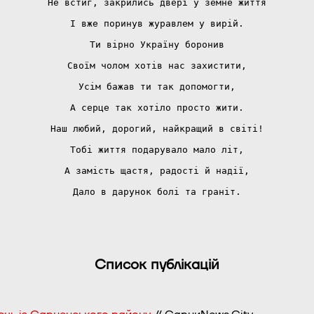
Не встиг, закрились двері у земне життя
І вже поринув журавлем у вирій.
Ти вірно Україну боронив
Своїм чолом хотів нас захистити,
Усім бажав ти так допомогти,
А серце так хотіло просто жити.
Наш любий, дорогий, найкращий в світі!
Тобі життя подарувало мало літ,
А замість щастя, радості й надії,
Дало в дарунок болі та граніт.
Список публікацій