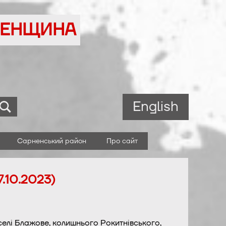
ВНЕНЩИНА
English
Сарненський район
Про сайт
.10.2023)
селі Блажове, колишнього Рокитнівського,