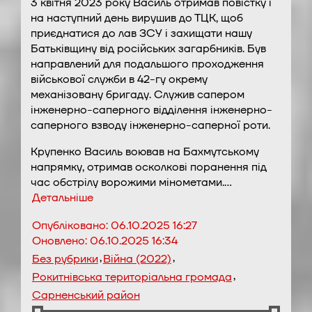
3 квітня 2023 року Василь отримав повістку і
на наступний день вирушив до ТЦК, щоб
приєднатися до лав ЗСУ і захищати нашу
Батьківщину від російських загарбників. Був
направлений для подальшого проходження
військової служби в 42-гу окрему
механізовану бригаду. Служив сапером
інженерно-саперного відділення інженерно-
саперного взводу інженерно-саперної роти.
Крупенко Василь воював на Бахмутському
напрямку, отримав осколкові поранення під
час обстрілу ворожими мінометами.…
Детальніше
Опубліковано:
06.10.2025 16:27
Оновлено:
06.10.2025 16:34
,
,
Без рубрики
Війна (2022)
,
Рокитнівська територіальна громада
Сарненський район