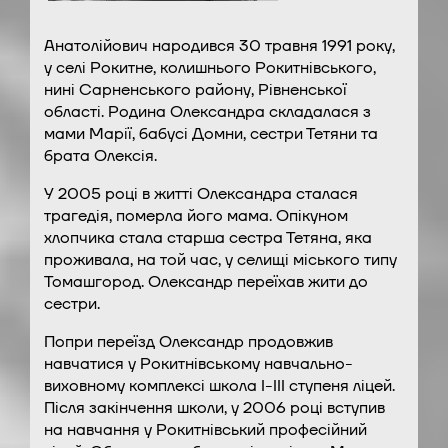
Анатолійович народився 30 травня 1991 року,
у селі Рокитне, колишнього Рокитнівського,
нині Сарненського району, Рівненської
області. Родина Олександра складалася з
мами Марії, бабусі Домни, сестри Тетяни та
брата Олексія.
У 2005 році в житті Олександра сталася
трагедія, померла його мама. Опікуном
хлопчика стала старша сестра Тетяна, яка
проживала, на той час, у селищі міського типу
Томашгород. Олександр переїхав жити до
сестри.
Попри переїзд Олександр продовжив
навчатися у Рокитнівському навчально-
виховному комплексі школа І-ІІІ ступеня ліцей.
Після закінчення школи, у 2006 році вступив
на навчання у Рокитнівський професійний