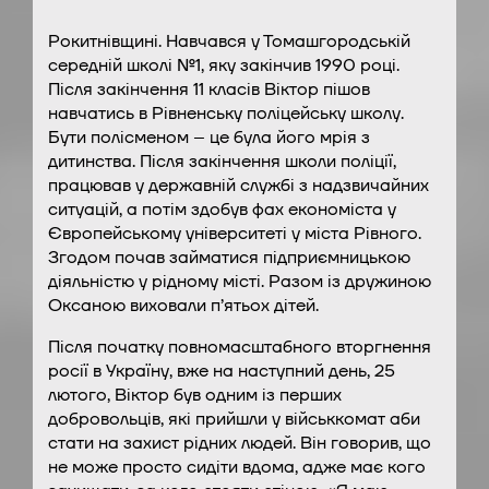
Рокитнівщині. Навчався у Томашгородській
середній школі №1, яку закінчив 1990 році.
Після закінчення 11 класів Віктор пішов
навчатись в Рівненську поліцейську школу.
Бути полісменом – це була його мрія з
дитинства. Після закінчення школи поліції,
працював у державній службі з надзвичайних
ситуацій, а потім здобув фах економіста у
Європейському університеті у міста Рівного.
Згодом почав займатися підприємницькою
діяльністю у рідному місті. Разом із дружиною
Оксаною виховали п’ятьох дітей.
Після початку повномасштабного вторгнення
росії в Україну, вже на наступний день, 25
лютого, Віктор був одним із перших
добровольців, які прийшли у військкомат аби
стати на захист рідних людей. Він говорив, що
не може просто сидіти вдома, адже має кого