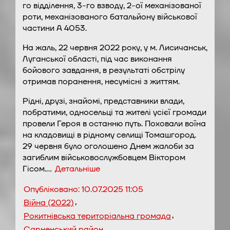
го відділення, 3-го взводу, 2-ої механізованої
роти, механізованого батальйону військової
частини А 4053.
На жаль, 22 червня 2022 року, у м. Лисичанськ,
Луганської області, під час виконання
бойового завдання, в результаті обстрілу
отримав поранення, несумісні з життям.
Рідні, друзі, знайомі, представники влади,
побратими, односельці та жителі усієї громади
провели Героя в останню путь. Поховали воїна
на кладовищі в рідному селищі Томашгород.
29 червня було оголошено Днем жалоби за
загиблим військовослужбовцем Віктором
Гісом.…
Детальніше
Опубліковано:
10.07.2025 11:05
,
Війна (2022)
,
Рокитнівська територіальна громада
Сарненський район