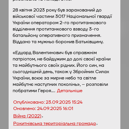
28 квітня 2023 року був зарахований до
військової частини 3017 Національної гвардії
України оператором 2-го протитанкового
відділення протитанкового взводу 3-го
батальйону оперативного призначення.
Віддано та мужньо боронив Батьківщину.
«Едуард Валентинович був справжнім
патріотом, не байдужим до долі своєї країни
та майбутнього своїх рідних. Його син, на
сьогоднішній день, також у Збройних Силах
України, воює за мирне небо та світле
майбутнє наступних поколінь», – розповіли
побратими Героя.…
Детальніше
Опубліковано:
23.09.2025 15:24
Оновлено:
24.09.2025 16:01
,
Війна (2022)
,
Рокитнівська територіальна громада