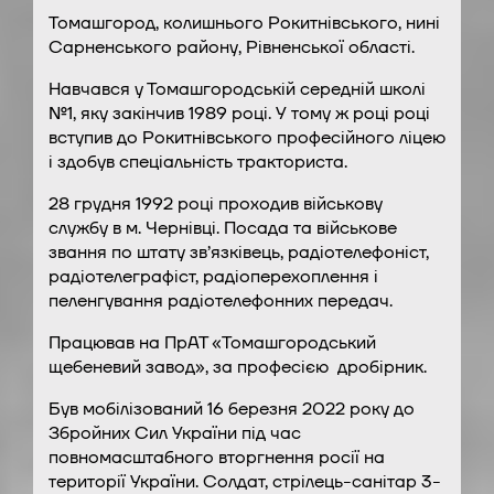
Томашгород, колишнього Рокитнівського, нині
Сарненського району, Рівненської області.
Навчався у Томашгородській середній школі
№1, яку закінчив 1989 році. У тому ж році році
вступив до Рокитнівського професійного ліцею
і здобув спеціальність тракториста.
28 грудня 1992 році проходив військову
службу в м. Чернівці. Посада та військове
звання по штату зв’язківець, радіотелефоніст,
радіотелеграфіст, радіоперехоплення і
пеленгування радіотелефонних передач.
Працював на ПрАТ «Томашгородський
щебеневий завод», за професією дробірник.
Був мобілізований 16 березня 2022 року до
Збройних Сил України під час
повномасштабного вторгнення росії на
території України. Солдат, стрілець-санітар 3-