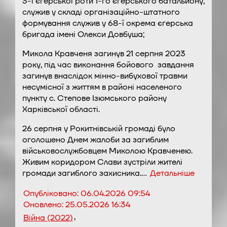
3-ї єгерської роти 1-го єгерського батальйону,
служив у складі організаційно-штатного
формування служив у 68-ї окрема єгерська
бригада імені Олекси Довбуша;
Микола Кравченя загинув 21 серпня 2023
року, під час виконання бойового завдання
загинув внаслідок мінно-вибухової травми
несумісної з життям в районі населеного
пункту с. Степове Ізюмського району
Харківської області.
26 серпня у Рокитнівській громаді було
оголошено Днем жалоби за загиблим
військовослужбовцем Миколою Кравченею.
Живим коридором Слави зустріли жителі
громади загиблого захисника.…
Детальніше
Опубліковано:
06.04.2026 09:54
Оновлено:
25.05.2026 16:34
,
Війна (2022)