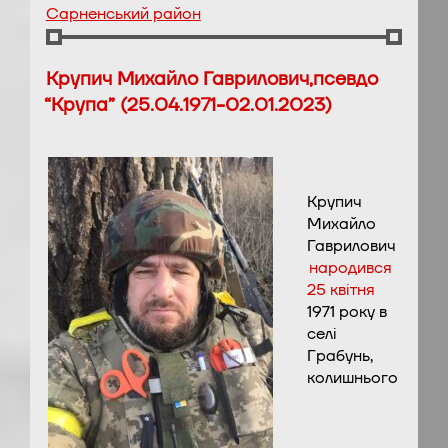
Сарненський район
Крупич Михайло Гаврилович,псевдо
“Крупа” (25.04.1971-02.01.2023)
Крупич
Михайло
Гаврилович
народився
25 квітня
1971 року в
селі
Грабунь,
колишнього