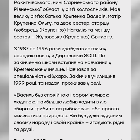
Рокитнівського, нині Сарненського району
Рівненської області у сім’ї колгоспників. Мав
велику сім’ю: батька Крупенка Валерія, матір
Крупенко Ольгу, та двоє сестер, старшу
Любарець (Крупенко) Наталію та меншу
сестру – Жуковську (Крупенко) Світлану.
З 1987 по 1996 роки здобував загальну
середню освіту у Дертівській ЗОШ. По
закінченню школи вступив на навчання у
Кременське училище. Навчався за
спеціальність «Кухар». Закінчив училище в
1999 році, та надалі проживав у селі.
«Василь був спокійною і сором’язливою
людиною, найбільше любив ходити в ліс
збирати гриби та на риболовлю, або просто
милуватися природою. Він був дуже відданим
своєму народу і своїй країні» – згадують рідні
та друзі.