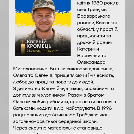
квітня 1980 року в
селі Требухів,
Броварського
району, Київської
області, у простій,
працьовитій та
дружній родині
Катерини
Василівни та
Олександра
Миколайовича. Батьки виховали двох синів,
Олега та Євгенія, прищеплюючи їм чесність,
любов до праці та повагу до людей.
З дитинства Євгеній був тихим, спокійним та
допитливим хлопчиком. Разом з братом
Олегом любив рибалити, працювати на полі з
батьками, ходити в ліс, майструвати. В 1996
році закінчив дев’ятий клас Требухівської
загально-освітньої середньої школи.
Через скрутне матеріальне становище