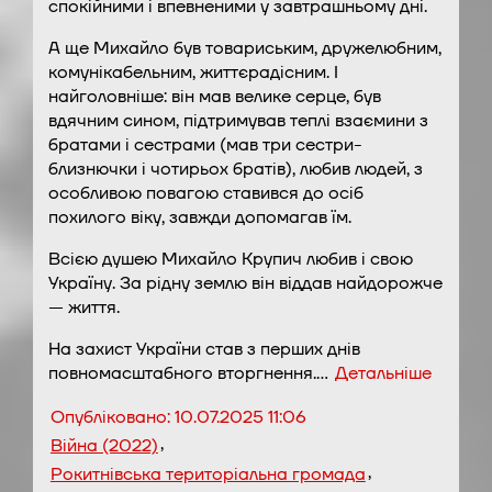
спокійними і впевненими у завтрашньому дні.
А ще Михайло був товариським, дружелюбним,
комунікабельним, життєрадісним. І
найголовніше: він мав велике серце, був
вдячним сином, підтримував теплі взаємини з
братами і сестрами (мав три сестри-
близнючки і чотирьох братів), любив людей, з
особливою повагою ставився до осіб
похилого віку, завжди допомагав їм.
Всією душею Михайло Крупич любив і свою
Україну. За рідну землю він віддав найдорожче
— життя.
На захист України став з перших днів
повномасштабного вторгнення.…
Детальніше
Опубліковано:
10.07.2025 11:06
,
Війна (2022)
,
Рокитнівська територіальна громада