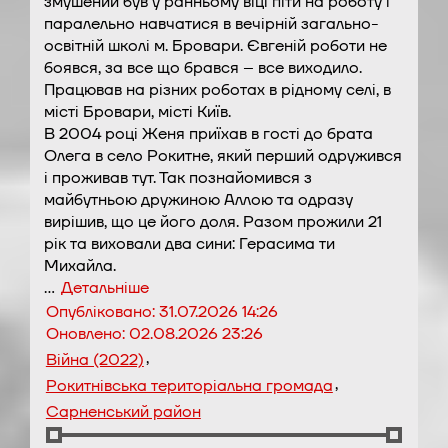
змушений був у ранньому віці піти на роботу і
паралельно навчатися в вечірній загально-
освітній школі м. Бровари. Євгеній роботи не
боявся, за все що брався – все виходило.
Працював на різних роботах в рідному селі, в
місті Бровари, місті Київ.
В 2004 році Женя приїхав в гості до брата
Олега в село Рокитне, який перший одружився
і проживав тут. Так познайомився з
майбутньою дружиною Аллою та одразу
вирішив, що це його доля. Разом прожили 21
рік та виховали два сини: Герасима ти
Михайла.
…
Детальніше
Опубліковано:
31.07.2026 14:26
Оновлено:
02.08.2026 23:26
,
Війна (2022)
,
Рокитнівська територіальна громада
Сарненський район