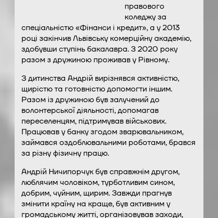
правового
коледжу за
спеціальністю «Фінанси і кредит», а у 2013
році закінчив Львівську комерційну академію,
здобувши ступінь бакалавра. З 2020 року
разом з дружиною проживав у Рівному.
З дитинства Андрій вирізнявся активністю,
щирістю та готовністю допомогти іншим.
Разом із дружиною був залучений до
волонтерської діяльності, допомагав
переселенцям, підтримував військових.
Працював у банку згодом зварювальником,
займався оздоблювальними роботами, брався
за різну фізичну працю.
Андрій Ничипорчук був справжнім другом,
люблячим чоловіком, турботливим сином,
добрим, чуйним, щирим. Завжди прагнув
змінити країну на краще, був активним у
громадському житті, організовував заходи,