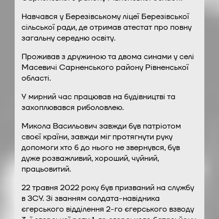
Навчався у Березівському ліцеї Березівської
сільської ради, де отримав атестат про повну
загальну середню освіту.
Проживав з дружиною та двома синами у селі
Масевичі Сарненського району Рівненської
області.
У мирний час працював на будівництві та
захоплювався риболовлею.
Микола Васильович завжди був патріотом
своєї країни, завжди міг протягнути руку
допомоги хто б до нього не звернувся, був
дуже розважливий, хороший, чуйний,
працьовитий.
22 травня 2022 року був призваний на службу
в ЗСУ. Зі званням солдата-навідника
єгерського відділення 2-го єгерського взводу