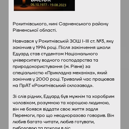
Рокитнівського, нині Сарненського району
Рівненської області.
Навчався у Рокитнівській ЗОШ І-ІІІ ст. №3, яку
закінчив у 1994 році. Після закінчення школи
Едуард став студентом Національного
університету водного господарства та
природокористування (м. Рівне) за
спеціальністю «Прикладна механіка», який
закінчив у 2000 році. Тривалий час працював
на ПрАТ «Рокитнівський склозавод».
Зі слів рідних, Едуард був мужнім та хоробрим
чоловіком, розумною та хорошою людиною,
він не боявся віддати своє життя задля
Перемоги, про що неодноразово говорив. Він
любив багато читати, любив готувати,
риболовлю та походи в ліс.