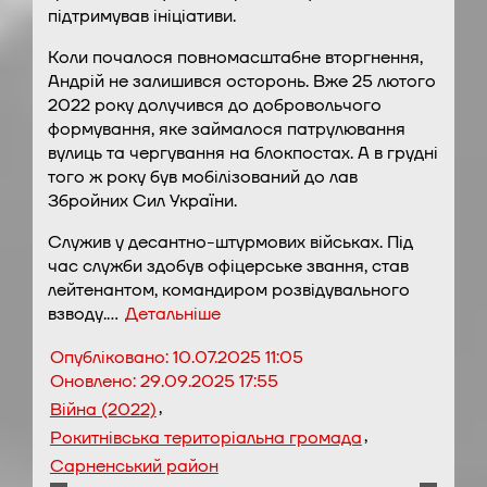
підтримував ініціативи.
Коли почалося повномасштабне вторгнення,
Андрій не залишився осторонь. Вже 25 лютого
2022 року долучився до добровольчого
формування, яке займалося патрулювання
вулиць та чергування на блокпостах. А в грудні
того ж року був мобілізований до лав
Збройних Сил України.
Служив у десантно-штурмових військах. Під
час служби здобув офіцерське звання, став
лейтенантом, командиром розвідувального
взводу.…
Детальніше
Опубліковано:
10.07.2025 11:05
Оновлено:
29.09.2025 17:55
,
Війна (2022)
,
Рокитнівська територіальна громада
Сарненський район