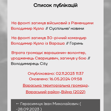
Список публікацій
На фронті загинув військовий з Рівненщини
Володимир Кузло
// Суспільне/ новини
На фронті загинув 30-річний командир
Володимир Кузло із Вараша
// Горинь
Втрата громади: варашанин-волонтер,
уродженець Сварицевич, загинув у бою
//
Володимирець City
Опубліковано:
02.11.2023 11:37
Оновлено:
16.05.2024 09:58
,
Вараська територіальна громада
,
Вараський район
Війна (2022)
← Герасимчук Іван Миколайович (
-28.09.2023 )