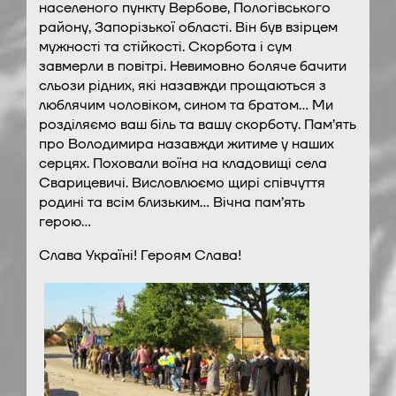
населеного пункту Вербове, Пологівського
району, Запорізької області. Він був взірцем
мужності та стійкості. Скорбота і сум
завмерли в повітрі. Невимовно боляче бачити
сльози рідних, які назавжди прощаються з
люблячим чоловіком, сином та братом… Ми
розділяємо ваш біль та вашу скорботу. Пам’ять
про Володимира назавжди житиме у наших
серцях. Поховали воїна на кладовищі села
Сварицевичі. Висловлюємо щирі співчуття
родині та всім близьким… Вічна пам’ять
герою…
Слава Україні! Героям Слава!