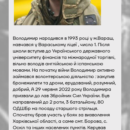
Володимир народився в 1993 році у м.Вараш,
навчався у Вараському ліцеї , число 1. Після
школи вступив до Українського державного
університету фінансів та міжнародної торгівлі,
вільно володів англійською й іспанською
мовами. На початку війни Володимир активно
займався волонтерською діяльністю
:
закупив
бронежилети та дрони, ерудований, розумний,
добрий,
А 29 червня 2022 року Володимира
призвали до лав Збройних Сил України. Був
направлений до 2 роти, 3 батальйону, 80
ОДШБр на посаду старшого стрільця.
Спочатку брав участь у боях за визволення
Харківської області, а саме смт. Борова, с.
Оскіл та інших населених пунктів. Керував