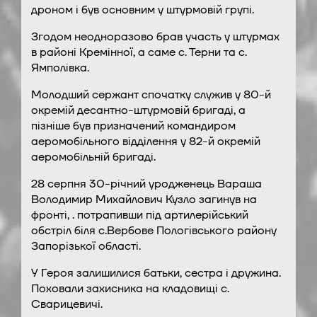
дроном і був основним у штурмовій групі.
Згодом неодноразово брав участь у штурмах
в районі Кремінної, а саме с. Терни та с.
Ямполівка.
Молодший сержант спочатку служив у 80-й
окремій десантно-штурмовій бригаді, а
пізніше був призначений командиром
аеромобільного відділення у 82-й окремій
аеромобільній бригаді.
28 серпня 30-річний уродженець Вараша
Володимир Михайлович Кузло загинув на
фронті, . потрапивши під артилерійський
обстріл біля с.Вербове Пологівського району
Запорізької області.
У Героя залишилися батьки, сестра і дружина.
Поховали захисника на кладовищі с.
Сварицевичі.