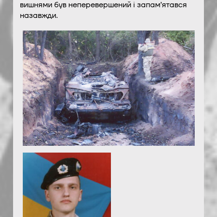
вишнями був неперевершений і запам’ятався
назавжди.