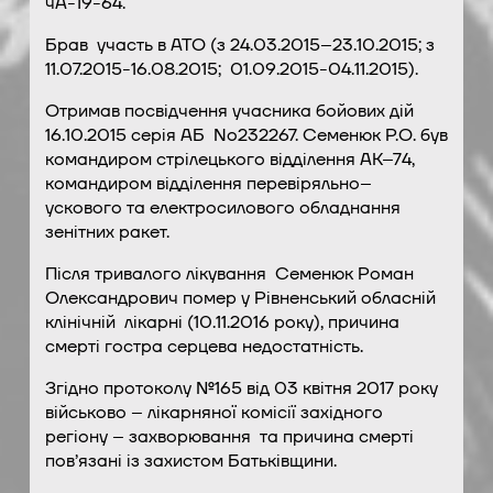
чА-19-64.
Брав участь в АТО (з 24.03.2015–23.10.2015; з
11.07.2015-16.08.2015; 01.09.2015-04.11.2015).
Отримав посвідчення учасника бойових дій
16.10.2015 серія АБ No232267. Семенюк Р.О. був
командиром стрілецького відділення АК–74,
командиром відділення перевіряльно–
ускового та електросилового обладнання
зенітних ракет.
Після тривалого лікування Семенюк Роман
Олександрович помер у Рівненський обласній
клінічній лікарні (10.11.2016 року), причина
смерті гостра серцева недостатність.
Згідно протоколу №165 від 03 квітня 2017 року
військово – лікарняної комісії західного
регіону – захворювання та причина смерті
пов’язані із захистом Батьківщини.