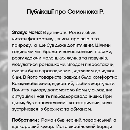
Публікації про Семенюка Р.
Згадує мама:
В дитинстві Рома любив
читати фантастику , книги про звірів та
природу, а ще був дуже допитливим. Цілими
годинами міг бродити волошковими полями,
розглядаючи маленьких жучків та павучків,
любуватися ромашками. Згодом підростаючи,
вчився бути справедливим , чутливим до чужої
біди. В його товаристві завжди було комфортно:
Комунікабельний, відкритий, любив жартувати.
Почуття гумору допомагало йому у складних
ситуаціях і навіть підбадьорювало інших. При
цьому був наполегливий і категоричний, коли
зустрічався із брехнею та обманом.
Побратими
: Роман був чесний, товариський, а
ще хороший кухар. Його український борщ з