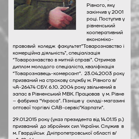
Рівного, яку
закінчив у 2001
році. Поступив у
рівненський
кооперативний
економіко-
правовий коледж факультет”Товарознавство і
комерційна діяльність”, спеціалізація
“Товарознавство в митній справі”. Отримав
диплом молодого спеціаліста, кваліфікація
“Товарознавець-комерсант”. 23.04.2003 року
призваний на строкову службу м. Рівного в/
чА-26474 СБУ. 6.10. 2004 року звільнений в
запас в Рівненський МВК. Працював у м. Рівне
– фабрика “Украса”. Пізніше у складі-магазині
оптової торгівлі САВ-сервіс”Карпати”.
29.01.2015 року (указ президента від 14.01.15 р.)
призваний до збройних сил України. Служив в
м. Гвардійськ Дніпропетровської області в/