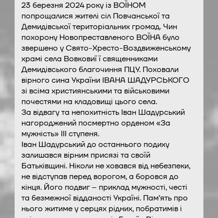
23 березня 2024 року із ВОЇНОМ
попрощалися жителі сіл Повчанської та
Демидівської територіальних громад. Чин
похорону Новопреставленого ВОЇНА було
звершено у Свято-Хресто-Воздвиженському
храмі села Вовковиї ї священниками
Демидівського благочиння ПЦУ. Поховали
вірного сина України ІВАНА ШАДУРСЬКОГО
зі всіма християнськими та військовими
почестями на кладовищі цього села.
За відвагу та непохитність Іван Шадурський
нагороджений посмертно орденом «За
мужність» ІІІ ступеня.
Іван Шадурський до останнього подиху
залишався вірним присязі та своїй
Батьківщині. Ніколи не ховався від небезпеки,
не відступав перед ворогом, а боровся до
кінця. Його подвиг – приклад мужності, честі
та безмежної відданості Україні. Пам’ять про
нього житиме у серцях рідних, побратимів і