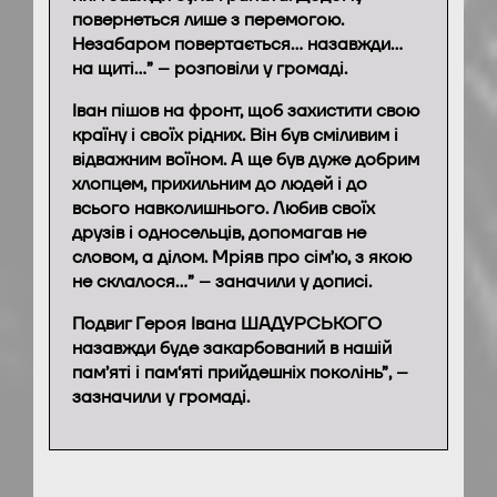
повернеться лише з перемогою.
Незабаром повертається… назавжди…
на щиті…” – розповіли у громаді.
Іван пішов на фронт, щоб захистити свою
країну і своїх рідних. Він був сміливим і
відважним воїном. А ще був дуже добрим
хлопцем, прихильним до людей і до
всього навколишнього. Любив своїх
друзів і односельців, допомагав не
словом, а ділом. Мріяв про сімʼю, з якою
не склалося…” – заначили у дописі.
Подвиг Героя Івана ШАДУРСЬКОГО
назавжди буде закарбований в нашій
пам’яті і пам‘яті прийдешніх поколінь”, –
зазначили у громаді.