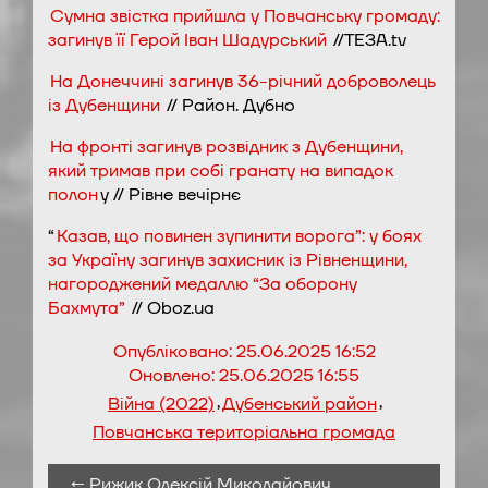
Сумна звістка прийшла у Повчанську громаду:
загинув її Герой Іван Шадурський
//ТЕЗА.tv
На Донеччині загинув 36-річний доброволець
із Дубенщини
// Район. Дубно
На фронті загинув розвідник з Дубенщини,
який тримав при собі гранату на випадок
полон
у // Рівне вечірнє
“
Казав, що повинен зупинити ворога”: у боях
за Україну загинув захисник із Рівненщини,
нагороджений медаллю “За оборону
Бахмута”
// Oboz.ua
Опубліковано:
25.06.2025 16:52
Оновлено:
25.06.2025 16:55
,
,
Війна (2022)
Дубенський район
Повчанська територіальна громада
← Рижик Олексій Миколайович