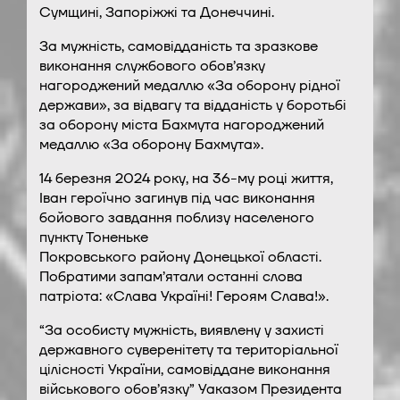
Сумщині, Запоріжжі та Донеччині.
За мужність, самовідданість та зразкове
виконання службового обов’язку
нагороджений медаллю «За оборону рідної
держави», за відвагу та відданість у боротьбі
за оборону міста Бахмута нагороджений
медаллю «За оборону Бахмута».
14 березня 2024 року, на 36-му році життя,
Іван героїчно загинув під час виконання
бойового завдання поблизу населеного
пункту Тоненьке
Покровського району Донецької області.
Побратими запам’ятали останні слова
патріота: «Слава Україні! Героям Слава!».
“За особисту мужність, виявлену у захисті
державного суверенітету та територіальної
цілісності України, самовіддане виконання
військового обов’язку” Уаказом Президента