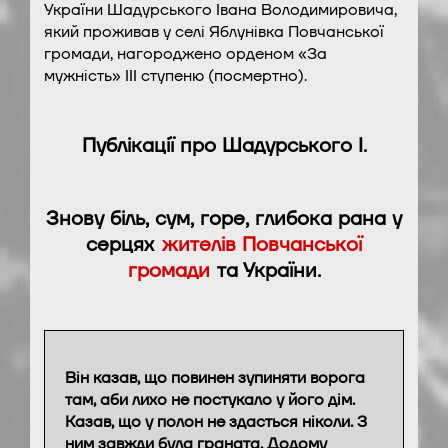
України Шадурського Івана Володимировича,
який проживав у селі Яблунівка Повчанської
громади, нагороджено орденом «За
мужність» ІІІ ступеню (посмертно).
Публікації про Шадурського І.
Знову біль, сум, горе, глибока рана у
серцях
жителів Повчанської
громади
та України.
Він казав, що повинен зупиняти ворога
там, аби лихо не постукало у його дім.
Казав, що у полон не здасться ніколи. З
ним завжди була граната. Додому