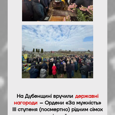
На Дубенщині вручили
державні
нагороди
– Ордени «За мужність»
ІІІ ступеня (посмертно) рідним сімох