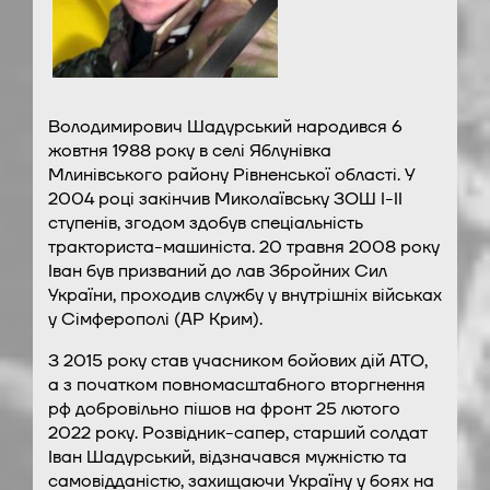
Володимирович Шадурський народився 6
жовтня 1988 року в селі Яблунівка
Млинівського району Рівненської області. У
2004 році закінчив Миколаївську ЗОШ І-ІІ
ступенів, згодом здобув спеціальність
тракториста-машиніста. 20 травня 2008 року
Іван був призваний до лав Збройних Сил
України, проходив службу у внутрішніх військах
у Сімферополі (АР Крим).
З 2015 року став учасником бойових дій АТО,
а з початком повномасштабного вторгнення
рф добровільно пішов на фронт 25 лютого
2022 року. Розвідник-сапер, старший солдат
Іван Шадурський, відзначався мужністю та
самовідданістю, захищаючи Україну у боях на