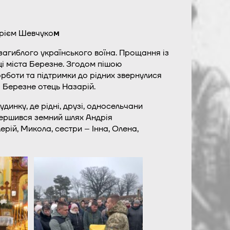
дрієм Шевчуко
м
загиблого українського воїна. Прощання із
ці міста Березне. Згодом пішою
рботи та підтримки до рідних звернулися
 Березне отець Назарій.
динку, де рідні, друзі, односельчани
вершився земний шлях Андрія
рій, Микола, сестри – Інна, Олена,