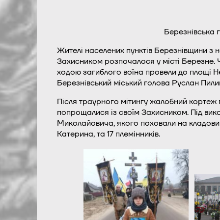
Березнівська
Жителі населених пунктів Березнівщини з н
Захисником розпочалося у місті Березне. 
ходою загиблого воїна провели до площі Н
Березнівський міський голова Руслан Пили
Після траурного мітингу жалобний кортеж пр
попрощалися із своїм Захисником. Під вик
Миколайовича, якого поховали на кладовищі
Катерина, та 17 племінників.