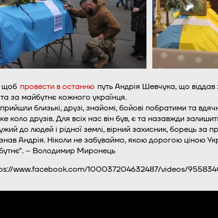
, щоб
провести в останню
путь Андрія Шевчука, що віддав ж
ь та за майбутнє кожного українця.
рийшли близькі, друзі, знайомі, бойові побратими та вдяч
 коло друзів. Для всіх нас він був, є та назавжди залишит
жий до людей і рідної землі, вірний захисник, борець за пр
о знав Андрія. Ніколи не забуваймо, якою дорогою ціною Ук
утнє”. –
Володимир Миронець
tps://www.facebook.com/100037204632487/videos/95583