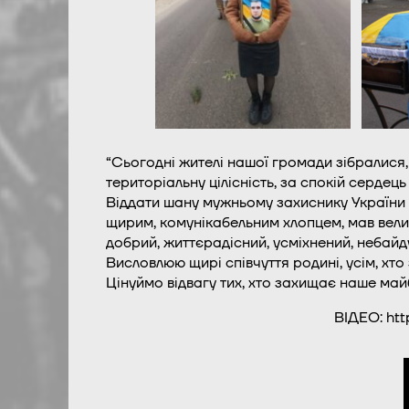
“Сьогодні жителі нашої громади зібралися
територіальну цілісність, за спокій сердец
Віддати шану мужньому захиснику України п
щирим, комунікабельним хлопцем, мав велике
добрий, життєрадісний, усміхнений, небайду
Висловлюю щирі співчуття родині, усім, хт
Цінуймо відвагу тих, хто захищає наше майб
ВІДЕО: ht