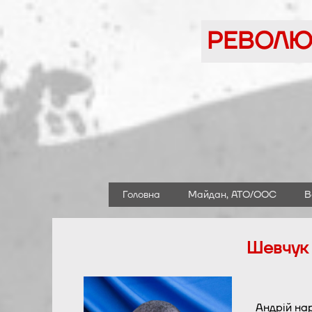
Перейти
до
РЕВОЛЮЦ
вмісту
Головна
Майдан, АТО/ООС
В
Шевчук 
Андрій нар