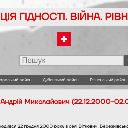
ІЯ ГІДНОСТІ. ВІЙНА. РІ
араський район
Дубенський район
Рівненський район
Андрій Миколайович (22.12.2000-02.
одився 22 грудня 2000 року в селі Вітковичі Березнівськог