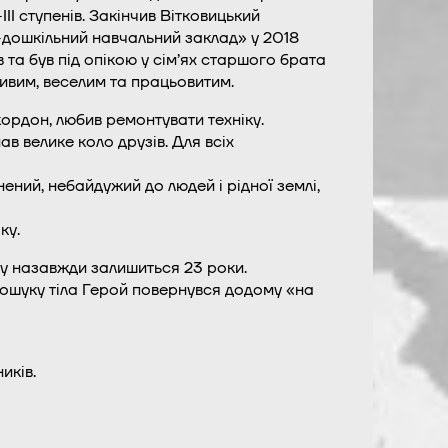
ІІ ступенів. Закінчив Вітковицький
-дошкільний навчальний заклад» у 2018
в та був під опікою у сім’ях старшого брата
ивим, веселим та працьовитим.
ордон, любив ремонтувати техніку.
в велике коло друзів. Для всіх
нений, небайдужий до людей і рідної землі,
ку.
у назавжди залишиться 23 роки.
 пошуку тіла Герой повернувся додому «на
иків.