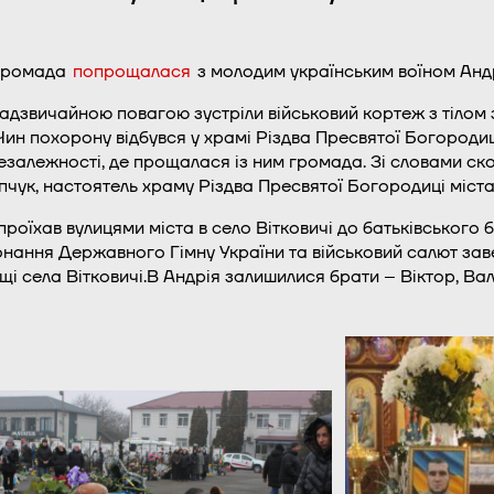
 громада
попрощалася
з молодим українським воїном Ан
адзвичайною повагою зустріли військовий кортеж з тілом 
Чин похорону відбувся у храмі Різдва Пресвятої Богороди
езалежності, де прощалася із ним громада. Зі словами ско
пчук, настоятель храму Різдва Пресвятої Богородиці міста
оїхав вулицями міста в село Вітковичі до батьківського бу
онання Державного Гімну України та військовий салют за
 села Вітковичі.В Андрія залишилися брати – Віктор, Вале