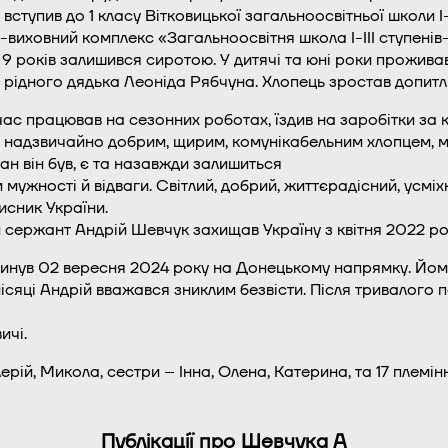
вступив до 1 класу Вітковицької загальноосвітньої школи І-І
виховний комплекс «Загальноосвітня школа І-ІІІ ступенів
ці 9 років залишився сиротою. У дитячі та юні роки прожива
 рідного дядька Леоніда Рябчуна. Хлопець зростав допитл
ас працював на сезонних роботах, їздив на заробітки за к
 надзвичайно добрим, щирим, комунікабельним хлопцем, ма
н він був, є та назавжди залишиться
мужності й відваги. Світлий, добрий, життєрадісний, усміх
исник України.
сержант Андрій Шевчук захищав Україну з квітня 2022 ро
гинув 02 вересня 2024 року на Донецькому напрямку. Йом
ісяці Андрій вважався зниклим безвісти. Після тривалого
ичі.
рій, Микола, сестри – Інна, Олена, Катерина, та 17 племінн
Публікації про Шевчука А