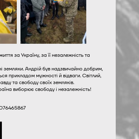
иття за Україну, за її незалежність та
ні земляки. Андрій був надзвичайно добрим,
ься прикладом мужності й відваги. Світлий,
авду та свободу своїх земляків.
раїна виборює свободу і незалежність!
4076465867