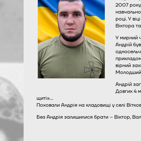
2007 року 
навчально-
році. У ві
Віктора та
У мирний ч
Андрій був
односельча
прикладом 
вірний зах
Молодший 
Андрій за
Довгих 4 м
щиті»…
Поховали Андрія на кладовищі у селі Вітков
Без Андрія залишилися брати – Віктор, Вале