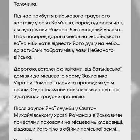
Толочика.
Під час прибуття військового траурного
кортежу у село Кам’янка, серед односельчан,
які зустрічали Романа, був і місцевий лелека.
Птах посеред дороги чекав на українського
воїна ніби хотів віднести його душу на небо…
до загиблих побратимів у лави Небесного
війська…
Дорогою, встеленою квітами, від батьківської
домівки до місцевого храму Захисника
України Романа Толочика проводили усім
селом. Односельчани навколішки з повагою
зустрічали траурну процесію.
Після заупокійної служби у Свято-
Михайлівському храмі Романа з військовими
почестями поховали на місцевому кладовищі,
віддавши його тіло в обійми поліської землі…