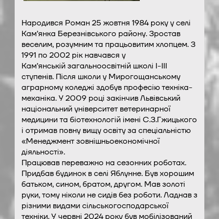
Народився Роман 25 жовтня 1984 року у селі
Кам’янка Березнівського району. Зростав
веселим, розумним та працьовитим хлопцем. З
1991 по 2002 рік навчався у
Кам’янській загальноосвітній школі І-ІІІ
ступенів. Після школи у Мирогощанському
аграрному коледжі здобув професію техніка-
механіка. У 2009 році закінчив Львівський
національний університет ветеринарної
медицини та біотехнологій імені С.З.Гжицького
і отримав повну вищу освіту за спеціальністю
«Менеджмент зовнішньоекономічної
діяльності».
Працював переважно на сезонних роботах.
Придбав будинок в селі Яблунне. Був хорошим
батьком, сином, братом, другом. Мав золоті
руки, тому ніколи не сидів без роботи. Ладнав з
різними видами сільськогосподарської
техніки. У червні 2024 року був мобілізований