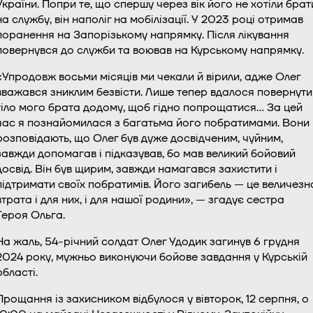
України. Попри те, що спершу через вік його не хотіли брат
на службу, він наполіг на мобілізації. У 2023 році отримав
поранення на Запорізькому напрямку. Після лікування
повернувся до служби та воював на Курському напрямку.
«Упродовж восьми місяців ми чекали й вірили, адже Олег
вважався зниклим безвісти. Лише тепер вдалося повернути
тіло мого брата додому, щоб гідно попрощатися… За цей
час я познайомилася з багатьма його побратимами. Вони
розповідають, що Олег був дуже досвідченим, чуйним,
завжди допомагав і підказував, бо мав великий бойовий
досвід. Він був щирим, завжди намагався захистити і
підтримати своїх побратимів. Його загибель — це величезн
втрата і для них, і для нашої родини», — згадує сестра
Героя Ольга.
На жаль, 54-річний солдат Олег Удодик загинув 6 грудня
2024 року, мужньо виконуючи бойове завдання у Курській
області.
Прощання із захисником відбулося у вівторок, 12 серпня, о