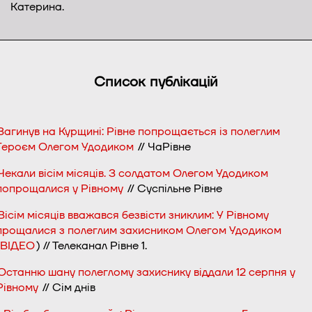
Катерина.
Список публікацій
Загинув на Курщині: Рівне попрощається із полеглим
Героєм Олегом Удодиком
// ЧаРівне
Чекали вісім місяців. З солдатом Олегом Удодиком
попрощалися у Рівному
// Суспільне Рівне
Вісім місяців вважався безвісти зниклим: У Рівному
прощалися з полеглим захисником Олегом Удодиком
(ВІДЕО
) // Телеканал Рівне 1.
Останню шану полеглому захиснику віддали 12 серпня у
Рівному
// Сім днів