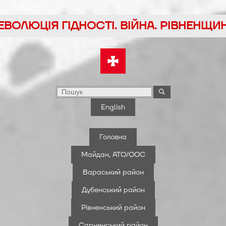
йти
ЕВОЛЮЦІЯ ГІДНОСТІ. ВІЙНА. РІВНЕНЩИ
у
English
Головна
Майдан, АТО/ООС
Вараський район
Дубенський район
Рівненський район
Сарненський район