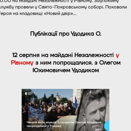
10:00 на майдані Незалежності у Рівному. Заупокійну
службу провели у Свято-Покровському соборі. Поховали
Героя на кладовищі «Новий двір»…
Публікації про Удодика О.
12 серпня на майдані Незалежності
у
Рівному
з ним попрощалися. з Олегом
Юхимовичем Удодиком