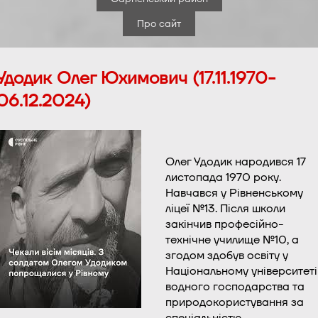
Про сайт
Удодик Олег Юхимович (17.11.1970-
06.12.2024)
Олег Удодик народився 17
листопада 1970 року.
Навчався у Рівненському
ліцеї №13. Після школи
закінчив професійно-
технічне училище №10, а
згодом здобув освіту у
Національному університеті
водного господарства та
природокористування за
спеціальністю