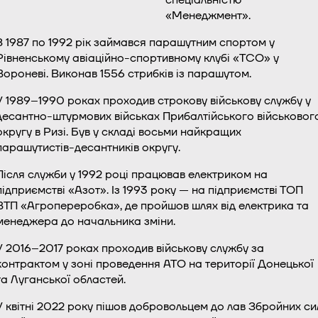
«Менеджмент».
З 1987 по 1992 рік займався парашутним спортом у
Рівненському авіаційно-спортивному клубі «ТСО» у
Вороневі. Виконав 1556 стрибків із парашутом.
У 1989–1990 роках проходив строкову військову службу у
десантно-штурмових військах Прибалтійського військовог
округу в Ризі. Був у складі восьми найкращих
парашутистів-десантників округу.
Після служби у 1992 році працював електриком на
підприємстві «Азот». Із 1993 року — на підприємстві ТОП
ВТП «Агропереробка», де пройшов шлях від електрика та
менеджера до начальника зміни.
У 2016–2017 роках проходив військову службу за
контрактом у зоні проведення АТО на території Донецької
та Луганської областей.
У квітні 2022 року пішов добровольцем до лав Збройних си