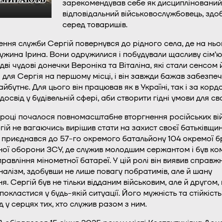
зарекомендував себе як дисциплінований 
відповідальний військовослужбовець, здо
серед товаришів.
чення служби Сергій повернувся до рідного села, де на нь
ужина Ірина. Вони одружилися і побудували щасливу сім’ю.
ві чудові донечки Вероніка та Віталіна, які стали сенсом 
для Сергія на першому місці, і він завжди бажав забезпеч
бутнє. Для цього він працював як в Україні, так і за корд
освід у будівельній сфері, аби створити гідні умови для сво
 році почалося повномасштабне вторгнення російських вій
гій не вагаючись вирішив стати на захист своєї батьківщин
 приєднався до 57-го окремого батальйону 104 окремої б
ної оборони ЗСУ, де служив молодшим сержантом і був к
правління мінометної батареї. У цій ролі він виявив справж
налізм, здобувши не лише повагу побратимів, але й шану
. Сергій був не тільки відданим військовим, але й другом,
окластися у будь-якій ситуації. Його мужність та стійкіст
д у серцях тих, хто служив разом з ним.