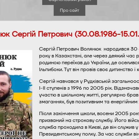
Про сайт
юк Сергій Петрович (30.08.1986-15.01
Сергій Петрович Волянюк народився 30 
року в Казахстані, але через деякий час 
родиною переїхав до України, де оселився
Ільпибоки. Тут він провів своє дитинство і 
Сергій навчався у Рудківській загальноос
І-ІІ ступенів з 1996 по 2005 рік. Відзнача
участю в шкільному житті, регулярно брав
змаганнях, був позитивним та енергійним
Після закінчення школи, восени 2005 року
призваний на строкову службу. Його війс
служба проходила в Києві, де він служив у
Президентському полку. За час служби ві