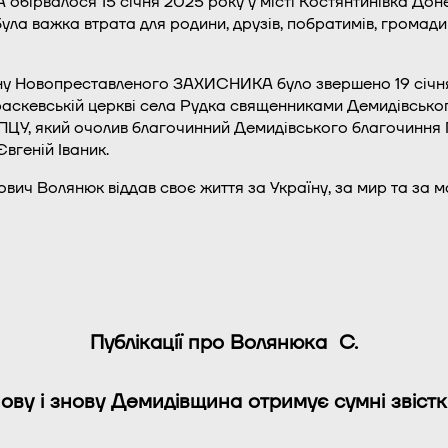
 обірвалося 15 січня 2025 року у місті Костянтинівка Дон
була важка втрата для родини, друзів, побратимів, громади і
у Новопреставленого ЗАХИСНИКА було звершено 19 січн
аскевській церкві села Рудка священниками Демидівсько
ПЦУ, який очолив благочинний Демидівського благочиння
вгеній Іваник.
ович Волянюк віддав своє життя за Україну, за мир та за 
Публікації про Волянюка С.
ову і знову Демидівщина отримує сумні звіст