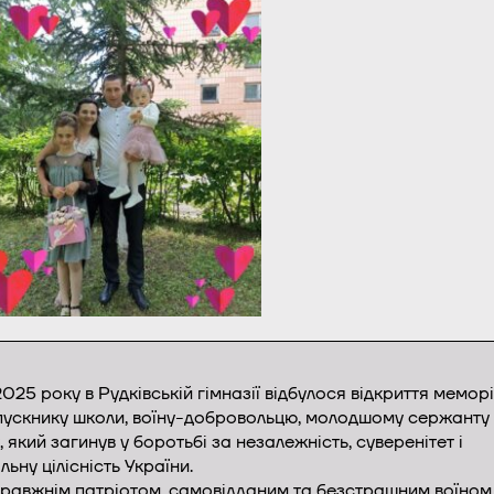
 2025 року в Рудківській гімназії відбулося відкриття мемор
пускнику школи, воїну-добровольцю, молодшому сержанту
 який загинув у боротьбі за незалежність, суверенітет і
льну цілісність України.
правжнім патріотом, самовідданим та безстрашним воїном