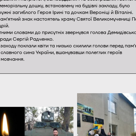
меморіальну дошку, встановлену на будівлі закладу, було
ужні загиблого Героя Ірині та дочкам Вероніці й Віталіні.
пам’ятний знак настоятель храму Святої Великомучениці 
рій.
тними словами до присутніх звернувся голова Демидівсько
 ради Сергій Радченко.
заходу поклали квіти та низько схилили голови перед пам’я
славного сина України, вшанувавши полеглих героїв
 мовчання.