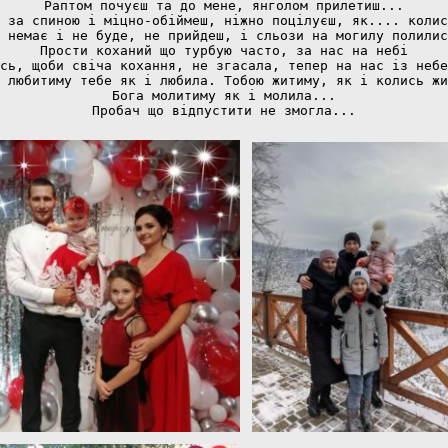
Раптом почуєш та до мене, янголом прилетиш...
 за спиною і міцно-обіймеш, ніжно поцілуєш, як.... колис
 немає і не буде, не прийдеш, і сльози на могилу полилис
Прости коханий що турбую часто, за нас на небі
сь, щоби свіча кохання, не згасала, тепер на нас із небе
 любитиму тебе як і любила. Тобою житиму, як і колись жи
Бога молитиму як і молила...
Пробач що відпустити не змогла...