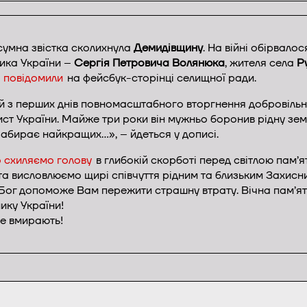
сумна звістка сколихнула
Демидівщину
. На війні обірвалос
ика України –
Сергія Петровича Волянюка
, жителя села
Р
е
повідомили
на фейсбук-сторінці селищної ради.
й з перших днів повномасштабного вторгнення добровільн
ист України. Майже три роки він мужньо боронив рідну зем
забирає найкращих…», – йдеться у дописі.
 схиляємо голову
в глибокій скорботі перед світлою пам’я
та висловлюємо щирі співчуття рідним та близьким Захисн
Бог допоможе Вам пережити страшну втрату. Вічна пам’ят
ику України!
не вмирають!