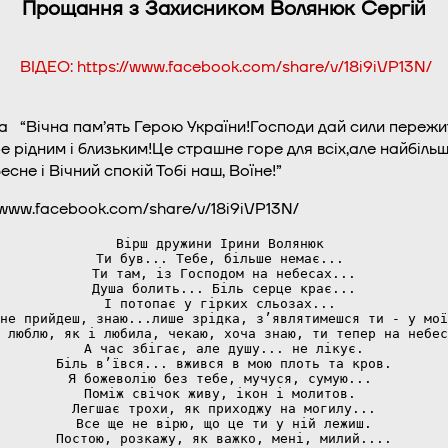
Прощання з Захисником Волянюк Сергій
ВІДЕО: https://www.facebook.com/share/v/18i9iVP13N/
а “
Вічна пам’ять Герою України!Господи дай сили пережи
 рідним і близьким!Це страшне горе для всіх,але найбільше
сне і Вічний спокій Тобі наш, Воїне!”
//www.facebook.com/share/v/18i9iVP13N/
Вірш дружини Ірини Волянюк 
Ти був... Тебе, більше немає... 
Ти там, із Господом на небесах...
Душа болить... Біль серце крає...
І потопає у гірких сльозах... 
не прийдеш, знаю...лише зрідка, зʼявлятимешся ти - у мої
 люблю, як і любила, чекаю, хоча знаю, ти тепер на небес
А час збігає, але душу... не лікує.
Біль в’ївся... вжився в мою плоть та кров.
Я божеволію без тебе, мучуся, сумую... 
Поміж свічок живу, ікон і молитов. 
Легшає трохи, як приходжу на могилу...
Все ще не вірю, що це ти у ній лежиш.
Постою, розкажу, як важко, мені, милий....