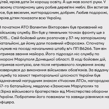
дітей, мріяв дати їм хорошу освіту. А ще мав золоті руки. У
своєму столярному цеху робив дерев’яні меблі. Він встигав
усе, був веселим, життєрадісним, добрим. Любив подорожі,
мріяв дітям показати всю Україну.
З початком АТО Валентин Вікторович був призваний на
військову службу. Він був у пекельних точках фронту ще з
2015… Свій бойовий шлях розпочав у 37-му запорізькому
батальйоні, де йому дали позивний «Форсаж». Спочатку
служив на посаді начальника штабу в/ч ПП В6266. Там він
отримав звання майора. Його підрозділ ніс службу по
охороні Маріуполя Донецької області. В ході бойових дій,
отримав контузію, але після нетривалого лікування знову
повернувся до виконання військових обов’язків. За віддану
службу та захист територіальної цілісності України був
відзначений нагрудним знаком «Учасник АТО», нагородою
37-го батальйону, медаллю «Захисник Маріуполя» та
«Зірка військового братерства» від Міністерства оборони
України. Побратими його поважали та завжди рівнялися н
офіцера.