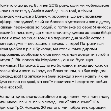
Пам’ятаю цю дату, 8 липня 2015 року, коли ми мобілізовані
їхали на потягу у Львів в учебку і вже тоді, я тільки
познайомившись з Валіком, зрозумів, що це справжній
офіцер, правдивий, який не боявся відстоювати свою думку 
завжди переживав за людей, а потім вже за себе! Я чимось
схожий з ним, тому що я теж спочатку думаю за своїх бійців
а потім вже за себе! Тому я з першого дня знайомства з
ним зрозумів – це людина з великої літери! Потрапивши
після учебки в різні бригади, ми стали командирами
підрозділів, особовий склад яких мав нам довіряти в любій
ситуації! Він попав під Маріуполь, а я на Луганщині
опинився, Попасна. Будучи на бойових, я знаю що козаки
могли піти у вогонь і воду за Валентином, він був взірцем
командира! На зв’язку ми були завжди з ним і навіть, як не
було важко на душі, він своїм позитивом і жартами робив
мені настрій.
На початку повномасштабного вторгнення ми з ним знову
опинились пліч-о-пліч в складі нашої рівненської 104
бригади ТрО. Нажаль, 20 лютого мій побратим, хороший