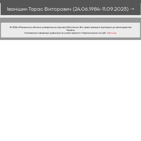
Іванішин Тарас Вікторович (24.06.1984-11.09.2023) →
© 2026 «Рівненська обласна універсальна наукова бібліотека». Всі права захищені відповідно до законодавства
України.
Копіювання інформації дозволене за умови прямого гіперпосилання на сайт
libr.rv.ua