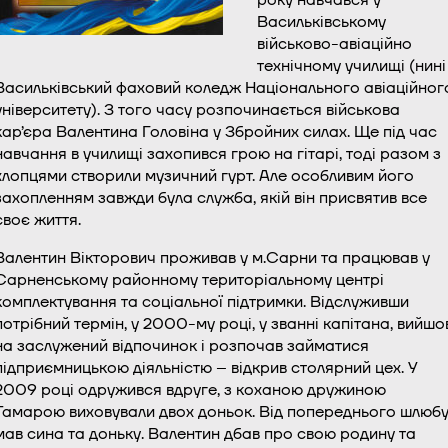
Васильківському
військово-авіаційно
технічному училищі (нині
Васильківський фаховий коледж Національного авіаційног
університету). З того часу розпочинається військова
кар’єра Валентина Головіна у Збройних силах. Ще під час
навчання в училищі захопився грою на гітарі, тоді разом з
хлопцями створили музичний гурт. Але особливим його
захопленням завжди була служба, якій він присвятив все
своє життя.
Валентин Вікторович проживав у м.Сарни та працював у
Сарненському районному територіальному центрі
комплектування та соціальної підтримки. Відслуживши
потрібний термін, у 2000-му році, у званні капітана, вийшо
на заслужений відпочинок і розпочав займатися
підприємницькою діяльністю – відкрив столярний цех. У
2009 році одружився вдруге, з коханою дружиною
Тамарою виховували двох доньок. Від попереднього шлюб
мав сина та доньку. Валентин дбав про свою родину та