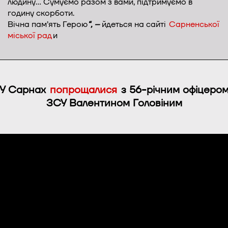
людину… Сумуємо разом з вами, підтримуємо в
годину скорботи.
Вічна пам’ять Герою
“, –
йдеться на сайті
Сарненської
міської рад
и
У Сарнах
попрощалися
з 56-річним офіцеро
ЗСУ Валентином Головіним