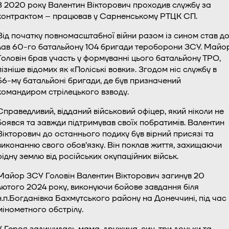
З 2020 року Валентин Вікторович проходив службу за
контрактом – працював у Сарненському РТЦК СП.
Від початку повномасштабної війни разом із сином став д
лав 60-го батальйону 104 бригади тероборони ЗСУ. Майо
Головін брав участь у формуванні цього батальйону ТРО,
пізніше відомих як «Поліські вовки». Згодом ніс службу в
56-му батальйоні бригади, де був призначений
командиром стрілецького взводу.
Справедливий, відданий військовий офіцер, який ніколи не
боявся та завжди підтримував своїх побратимів. Валентин
Вікторович до останнього подиху був вірний присязі та
виконанню свого обов’язку. Він поклав життя, захищаючи
рідну землю від російських окупаційних військ.
Майор ЗСУ Головін Валентин Вікторович загинув 20
лютого 2024 року, виконуючи бойове завдання біля
н.п.Богданівка Бахмутського району на Донеччині, під час
мінометного обстрілу.
У Героя залишилась мама, дружина, син, три доньки та