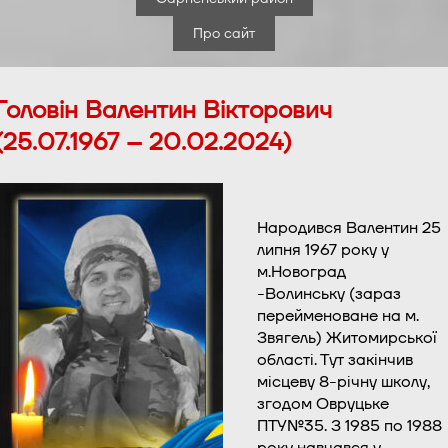
Про сайт
Головін Валентин Вікторович
(25.07.1967 – 20.02.2024)
Народився Валентин 25
липня 1967 року у
м.Новоград
-Волинську (зараз
перейменоване на м.
Звягель) Житомирської
області. Тут закінчив
місцеву 8-річну школу,
згодом Овруцьке
ПТУ№35. З 1985 по 1988
року навчався у