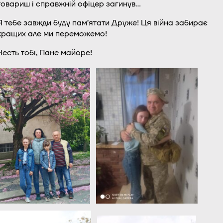
товариш і справжній офіцер загинув…
Я тебе завжди буду пам’ятати Друже! Ця війна забирає
кращих але ми переможемо!
Честь тобі, Пане майоре!