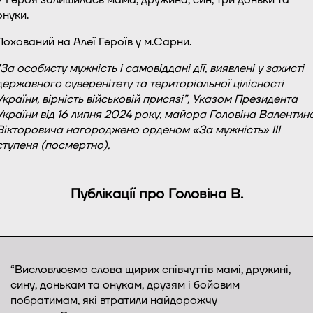
онуки.
Похований на Алеї Героїв у м.Сарни.
За особисту мужність і самовіддані дії, виявлені у захисті
державного суверенітету та територіальної цілісності
України, вірність військовій присязі”, Указом Президента
України від 16 липня 2024 року, майора Головіна Валентин
Вікторовича нагороджено орденом «За мужність» III
ступеня (посмертно).
Публікації про Головіна В.
“Висловлюємо слова щирих співчуттів мамі, дружині,
сину, донькам та онукам, друзям і бойовим
побратимам, які втратили найдорожчу