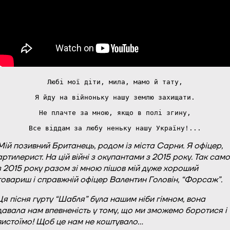
Любі мої діти, мила, мамо й тату,
Я йду на війноньку нашу землю захищати.
Не плачте за мною, якщо в полі згину,
Все віддам за любу неньку нашу Україну!...
Мій позивний Британець, родом із міста Сарни. Я офіцер,
артилерист. На цій війні з окупантами з 2015 року. Так само
з 2015 року разом зі мною пішов мій дуже хороший
товариш і справжній офіцер Валентин Головін, “Форсаж”.
Ця пісня гурту “Шабля” була нашим ніби гімном, вона
давала нам впевненість у тому, що ми зможемо боротися і
вистоїмо! Щоб це нам не коштувало…