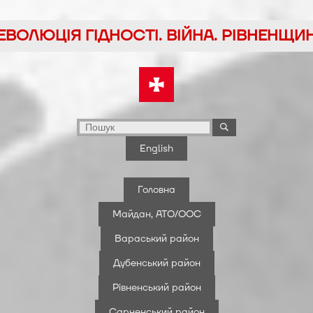
йти
ЕВОЛЮЦІЯ ГІДНОСТІ. ВІЙНА. РІВНЕНЩИ
у
English
Головна
Майдан, АТО/ООС
Вараський район
Дубенський район
Рівненський район
Сарненський район