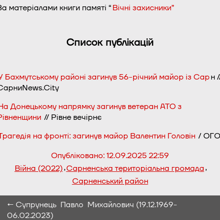
За матеріалами книги памяті “
Вічні захисники”
Список публікацій
У Бахмутському районі загинув 56-річний майор із Сар
н /
СарниNews.City
На Донецькому напрямку загинув ветеран АТО з
Рівненщини
// Рівне вечірнє
Трагедія на фронті: загинув майор Валентин Головін
/ ОГ
Опубліковано:
12.09.2025 22:59
,
,
Війна (2022)
Сарненська територіальна громада
Сарненський район
← Супрунець Павло Михайлович (19.12.1969-
06.02.2023)