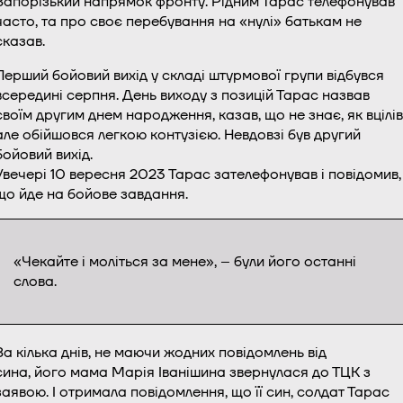
Запорізький напрямок фронту. Рідним Тарас телефонував
часто, та про своє перебування на «нулі» батькам не
сказав.
Перший бойовий вихід у складі штурмової групи відбувся
всередині серпня. День виходу з позицій Тарас назвав
своїм другим днем народження, казав, що не знає, як вцілів
але обійшовся легкою контузією. Невдовзі був другий
бойовий вихід.
Увечері 10 вересня 2023 Тарас зателефонував і повідомив,
що йде на бойове завдання.
«Чекайте і моліться за мене», – були його останні
слова.
За кілька днів, не маючи жодних повідомлень від
сина, його мама Марія Іванішина звернулася до ТЦК з
заявою. І отримала повідомлення, що її син, солдат Тарас