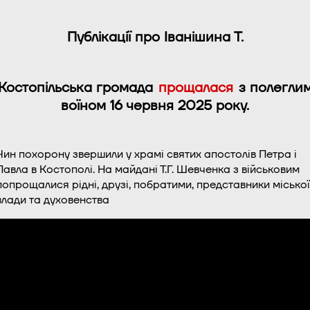
Публікації про Іванішина Т.
Костопільська громада
прощалася
з полегли
воїном 16 червня 2025 року.
Чин похорону звершили у храмі святих апостолів Петра і
Павла в Костополі. На майдані Т.Г. Шевченка з військовим
попрощалися рідні, друзі, побратими, представники міської
влади та духовенства