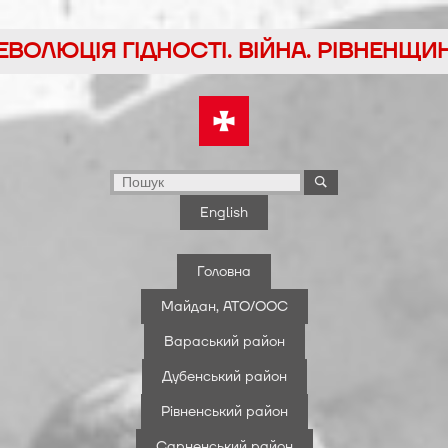
йти
ЕВОЛЮЦІЯ ГІДНОСТІ. ВІЙНА. РІВНЕНЩИ
у
English
Головна
Майдан, АТО/ООС
Вараський район
Дубенський район
Рівненський район
Сарненський район