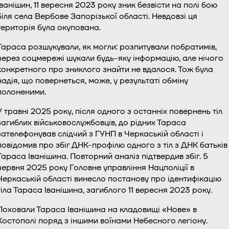
Іванішин, 11 вересня 2023 року зник безвісти на полі бою
біля села Вербове Запорізької області. Невдовзі ця
територія була окупована.
Тараса розшукували, як могли: розпитували побратимів,
через соцмережі шукали будь-яку інформацію, але нічого
конкретного про зниклого знайти не вдалося. Тож була
надія, що повернеться, може, у результаті обміну
полоненими.
У травні 2025 року, після одного з останніх повернень тіл
загиблих військовослужбовців, до рідних Тараса
зателефонував слідчий з ГУНП в Черкаській області і
повідомив про збіг ДНК-профілю одного з тіл з ДНК батьків
Тараса Іванішина. Повторний аналіз підтвердив збіг. 5
червня 2025 року Головне управління Нацполіції в
Черкаській області винесло постанову про ідентифікацію
тіла Тараса Іванішина, загиблого 11 вересня 2023 року.
Поховали Тараса Іванішина на кладовищі «Нове» в
Костополі поряд з іншими воїнами Небесного легіону.