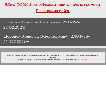
,
,
Війна (2022)
Костопільська територіальна громада
Рівненський район
← Головін Валентин Вікторович (25.07.1967 –
20.02.2024)
Шабадах Всеволод Олександрович (27.10.1988-
24.03.2025) →
© 2026 «Рівненська обласна універсальна наукова бібліотека». Всі права захищені відповідно до законодавства
України.
Копіювання інформації дозволене за умови прямого гіперпосилання на сайт
libr.rv.ua