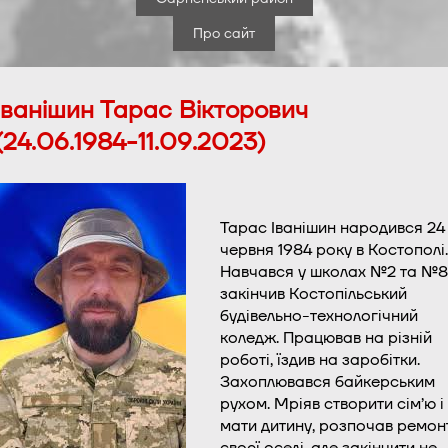
Про сайт
Іванішин Тарас Вікторович
(24.06.1984-11.09.2023)
Тарас Іванішин народився 24
червня 1984 року в Костополі.
Навчався у школах №2 та №8
закінчив Костопільський
будівельно-технологічний
коледж. Працював на різній
роботі, їздив на заробітки.
Захоплювався байкерським
рухом. Мріяв створити сім’ю і
мати дитину, розпочав ремон
своєї оселі, але закінчити не