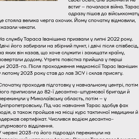
встиг – почалася війна. Тара
одразу пішов до військкомату
де стояла велика черга охочих. Йому спочатку відмовили,
сказали чекати.
На службу Тараса Іванішина призвали у липні 2022 року.
Двічі його забирали на збірний пункт, і двічі після співбесід,
на яких він казав, що хоче служити і захищати країну,
повертали додому. Утретє повістка прийшла у перші
дні 2023-го. Після проходження медкомісії Тарас Іванішин
у лютому 2023 року став до лав ЗСУ і склав присягу.
Спочатку проходив підготовку у навчальному центрі, потім
його приписали до 82-ї десантно-штурмової бригади й
перекинули у Миколаївську область, потім – у
Дніпропетровську. Під час навчання Тарас здобув фах
водія, а також пройшов на місці курс тактичної медицини й
одержав сертифікат. Числився водієм десантно-
штурмового відділення.
У червні 2023-го його підрозділ перекинули на