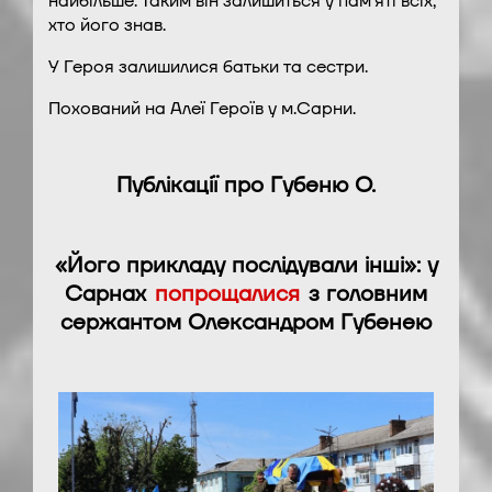
найбільше. Таким він залишиться у пам’яті всіх,
хто його знав.
У Героя залишилися батьки та сестри.
Похований на Алеї Героїв у м.Сарни.
Публікації про Губеню О.
«Його прикладу послідували інші»: у
Сарнах
попрощалися
з головним
сержантом Олександром Губенею