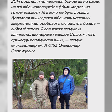
2014 році, коли починалися бойові дії на сході,
не всі військовослужбовці були морально
готові воювати. Ні в кого не було досвіду.
Довелося вишикувати військову частину і
звернутися до особового складу: хто бажає —
вийти зі строю. Я все життя згадую із
вдячністю, що першим вийшов Саша. А його
прикладу послідували інші», — згадує
екскомандир в/ч А 0153 Олександр
Сварицевич.