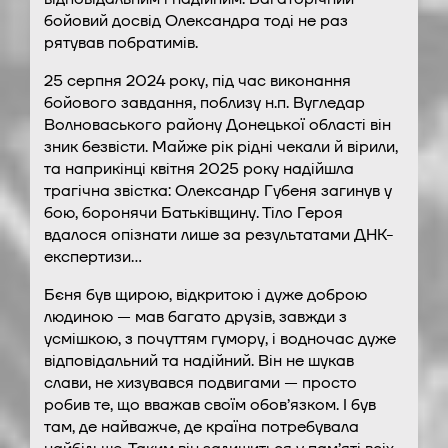
бойовий досвід Олександра тоді не раз
рятував побратимів.
25 серпня 2024 року, під час виконання
бойового завдання, поблизу н.п. Вугледар
Волноваського району Донецької області він
зник безвісти. Майже рік рідні чекали й вірили,
та наприкінці квітня 2025 року надійшла
трагічна звістка: Олександр Губеня загинув у
бою, боронячи Батьківщину. Тіло Героя
вдалося опізнати лише за результатами ДНК-
експертизи…
Бєня був щирою, відкритою і дуже доброю
людиною — мав багато друзів, завжди з
усмішкою, з почуттям гумору, і водночас дуже
відповідальний та надійний. Він не шукав
слави, не хизувався подвигами — просто
робив те, що вважав своїм обов’язком. І був
там, де найважче, де країна потребувала