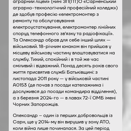
аграрний ліцей» (нині ЗП(ПТ)О «Сарненський
аграрно-технологічний професійний коледж»)
де здобув професію «електромонтер з
ремонту та обслуговування
електроустаткування, електромонтер лінійних
споруд телефонного зв’язку та радіофікації».
Та Олександр обрав для себе інший шлях —
військовий. 18-річним юнаком він прийшов у
місцеву військову частину влаштовуватися на
службу. Тихий, спокійний і в той же час
сміливий і відважний. Понад десять років свого
життя присвятив службі Батьківщині: з
листопада 2011 року — у військовій частині
А0153 (де почав з посади кателажника і
дослужився до посади командира відділення),
а з березня 2024-го — в лавах 72-ї ОМБ імені
Чорних Запорожців.
Олександр – один із перших добровольців із
Сарн, ще у 2014-му він вирушив у зону АТО,
коли війна лише починалася. За цей період