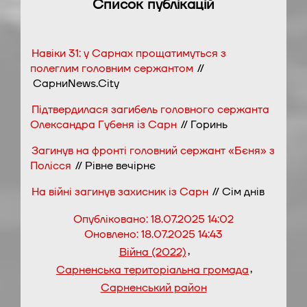
Список публікацій
Навіки 31: у Сарнах прощатимуться з
полеглим головним сержантом
//
СарниNews.City
Підтвердилася загибель головного сержанта
Олександра Губеня із Сарн
// Горинь
Загинув на фронті головний сержант «Бєня» з
Полісся
// Рівне вечірнє
На війні загинув захисник із Сарн
// Сім днів
Опубліковано:
18.07.2025 14:02
Оновлено:
18.07.2025 14:43
,
Війна (2022)
,
Сарненська територіальна громада
Сарненський район