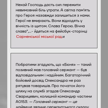
Нехай Господь дасть сил пережити
невимовний біль утрати. А світла пам’ять
про Героя назавжди залишиться з нами.
Герої не вмирають. Вони відходять у
вічність із щитом. Слава Герою. Вічна
слава”,…- йдеться на фейсбук-сторінці
Сарненської міської рад
и
Побратими згадують, що «Бєня» — такий
позивний мав головний сержант — був
відповідальним і надійним. Багаторічний
бойовий досвід Олександра не раз
рятував товаришів. Про початок його
шляху на службі згадав Олександр
Сварицевич, колишній командир частини
А0153:
— Головний сержант — це
найвище звання сержантського складу.