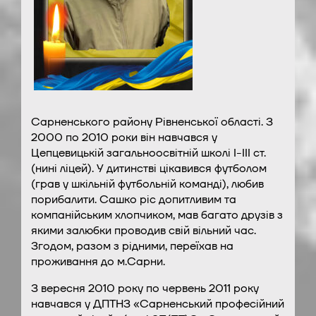
Сарненського району Рівненської області. З
2000 по 2010 роки він навчався у
Цепцевицькій загальноосвітній школі І-ІІІ ст.
(нині ліцей). У дитинстві цікавився футболом
(грав у шкільній футбольній команді), любив
порибалити. Сашко ріс допитливим та
компанійським хлопчиком, мав багато друзів з
якими залюбки проводив свій вільний час.
Згодом, разом з рідними, переїхав на
проживання до м.Сарни.
З вересня 2010 року по червень 2011 року
навчався у ДПТНЗ «Сарненський професійний