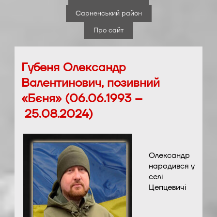
Сарненський район
Про сайт
Губеня Олександр
Валентинович, позивний
«Бєня» (06.06.1993 –
25.08.2024)
Олександр
народився у
селі
Цепцевичі