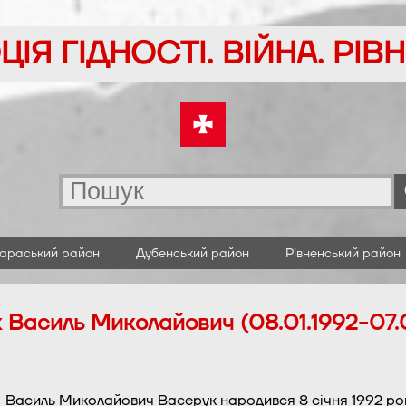
ІЯ ГІДНОСТІ. ВІЙНА. РІ
араський район
Дубенський район
Рівненський район
 Василь Миколайович (08.01.1992-07.
Василь Миколайович Васерук народився 8 січня 1992 року 