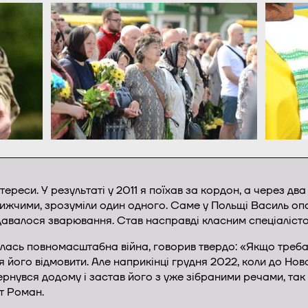
нтереси. У результаті у 2011 я поїхав за кордон, а через дв
ближчими, зрозуміли один одного. Саме у Польщі Василь оп
авалося зварювання. Став насправді класним спеціалісто
алась повномасштабна війна, говорив твердо: «Якщо треба б
я його відмовити. Але наприкінці грудня 2022, коли до Но
рнувся додому і застав його з уже зібраними речами, так ві
т Роман.