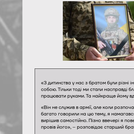
«З дитинства у нас з братом були різні і
собою. Тільки тоді ми стали насправді 
працювати руками. Та найкраще йому вд
«Він не служив в армії, але коли розпоч
багато говорили на цю тему, я намагавс
вирішив самостійно. Пізно ввечері я пове
провів його», – розповідає старший бра