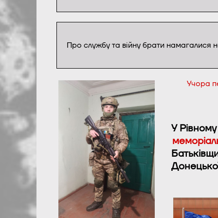
Про службу та війну брати намагалися н
Учора п
У Рівному
меморіал
Батьківщи
Донецької