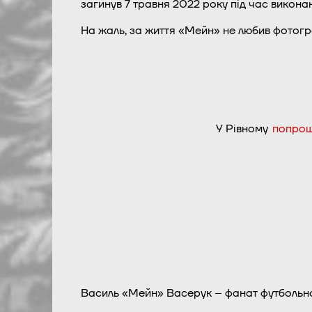
загинув 7 травня 2022 року під час викона
На жаль, за життя «Мейн» не любив фотогра
У Рівному
попро
Василь «Мейн» Васерук – фанат футбольног