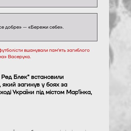
Все добре» — «Бережи себе».
футболісти вшанували пам’ять загиблого
на» Васерука.
е Ред Блек” встановили
 який загинув у боях за
оді України під містом Мар’їнка,