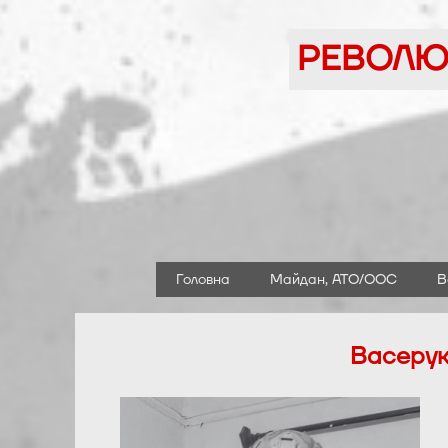
Перейти
до
РЕВОЛЮЦ
вмісту
Головна
Майдан, АТО/ООС
В
Васерук