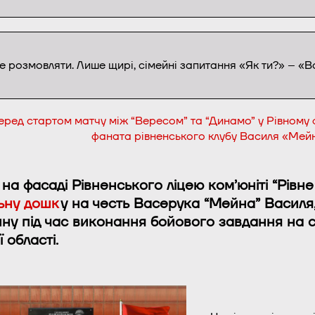
е розмовляти. Лише щирі, сімейні запитання «Як ти?» – «
еред стартом матчу між “Вересом” та “Динамо” у Рівному 
фаната рівненського клубу Василя «Мей
 на фасаді Рівненського ліцею ком’юніті “Рівн
ьну дошк
у на честь Васерука “Мейна” Василя,
ну під час виконання бойового завдання на сх
 області.