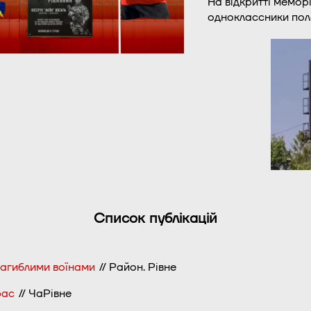
На відкритті меморі
одноклассники пол
Список публікацій
загиблими воїнами
// Район. Рівне
рас
// ЧаРівне