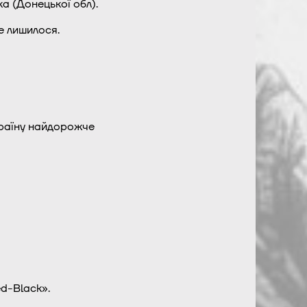
а (Донецької обл).
е лишилося.
країну найдорожче
d-Black».