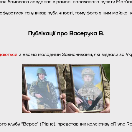
ння бойового завдання в районі населеного пункту Мар’їнк
фуватися та уникав публічності, тому фото з ним майже н
Публікації про Васерука В.
щаються
з двома молодими Захисниками, які віддали за У
о клубу “Верес” (Рівне), представник колективу «Rivne Re