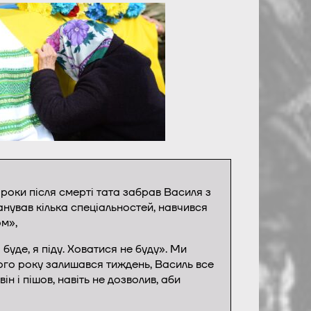
а роки після смерті тата забрав Василя з
анував кілька спеціальностей, навчився
м»,
уде, я піду. Ховатися не буду». Ми
вого року залишався тиждень, Василь все
н і пішов, навіть не дозволив, аби