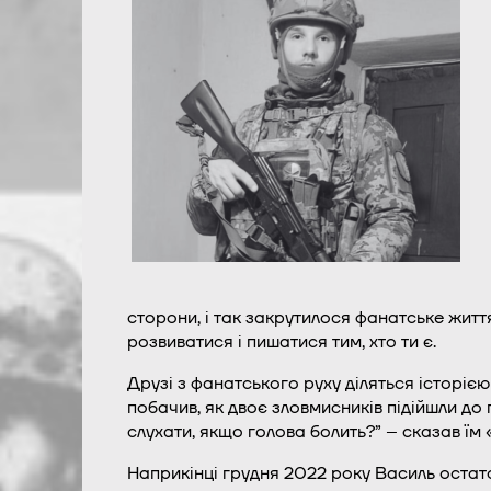
сторони, і так закрутилося фанатське життя
розвиватися і пишатися тим, хто ти є.
Друзі з фанатського руху діляться історією
побачив, як двоє зловмисників підійшли до
слухати, якщо голова болить?” – сказав їм 
Наприкінці грудня 2022 року Василь остато