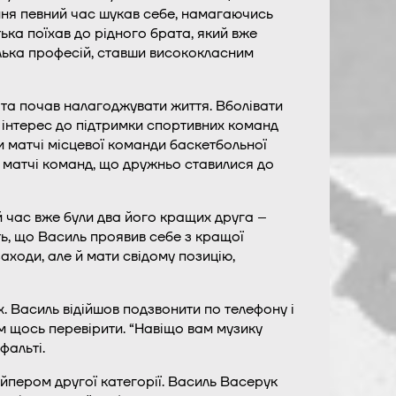
ння певний час шукав себе, намагаючись
ька поїхав до рідного брата, який вже
лька професій, ставши висококласним
 та почав налагоджувати життя. Вболівати
 інтерес до підтримки спортивних команд
ти матчі місцевої команди баскетбольної
ні матчі команд, що дружньо ставилися до
й час вже були два його кращих друга –
ь, що Василь проявив себе з кращої
заходи, але й мати свідому позицію,
х. Василь відійшов подзвонити по телефону і
їм щось перевірити. “Навіщо вам музику
фальті.
йпером другої категорії. Василь Васерук