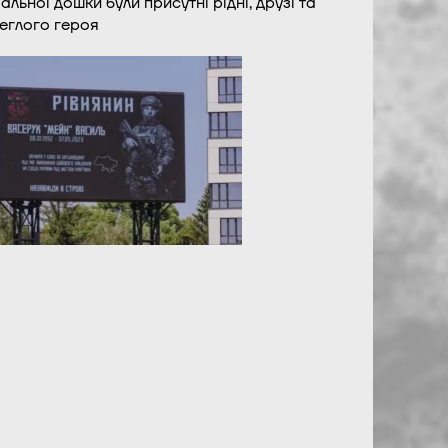
альної дошки були присутні рідні, друзі та
еглого героя