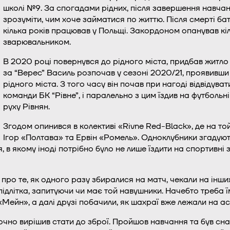
школі №9. За спогадами рідних, після завершення навча
зрозуміти, чим хоче займатися по життю. Після смерті бат
кілька років працював у Польщі. Закордоном опанував кі
зварювальником.
В 2020 році повернувся до рідного міста, придбав житло
за “Верес” Василь розпочав у сезоні 2020/21, проявивши
рідного міста. З того часу він почав при нагоді відвідува
команди БК “Рівне”, і паралельно з цим їздив на футболь
руху Рівнян.
Згодом опинився в колективі «Rivne Red-Black», де на то
Ігор «Полтава» та Ервін «Ромель». Одноклубники згадуют
, в якому іноді потрібно було не лише їздити на спортивні 
 про те, як одного разу збиралися на матч, чекали на інши
 підлітка, запитуючи чи має той навушники. Начебто треба 
«Мейн», а далі друзі побачили, як шахраї вже лежали на ас
чно вирішив стати до зброї. Пройшов навчання та був сна