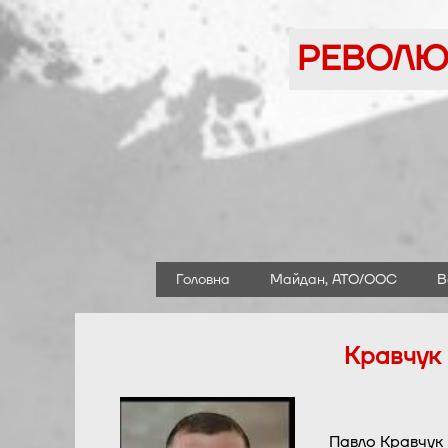
Перейти
до
РЕВОЛЮЦ
вмісту
Головна
Майдан, АТО/ООС
В
Кравчук 
Павло Кравчук 