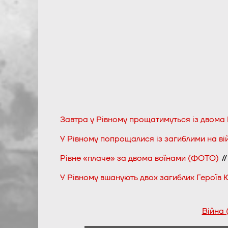
Завтра у Рівному прощатимуться із двома
У Рівному попрощалися із загиблими на ві
Рівне «плаче» за двома воїнами (ФОТО)
//
У Рівному вшанують двох загиблих Героїв 
Війна 