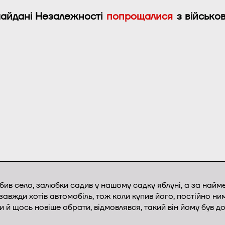
айдані Незалежності
попрощалися
з військ
любив село, залюбки садив у нашому садку яблуні, а за найм
вжди хотів автомобіль, тож коли купив його, постійно ним
 й щось новіше обрати, відмовлявся, такий він йому був д