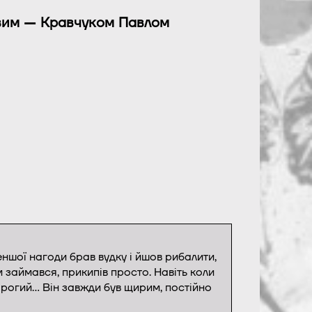
овим — Кравчуком Павлом
еншої нагоди брав вудку і йшов рибалити,
 займався, прикипів просто. Навіть коли
орогий… Він завжди був щирим, постійно