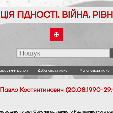
ІЯ ГІДНОСТІ. ВІЙНА. РІ
араський район
Дубенський район
Рівненський район
Павло Костянтинович (20.08.1990-29
народився у селі Солонів колишнього Радивилівського рай