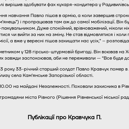
олі вирішив здобувати фах кухаря-кондитера у Радивилівсь
ння навчання Павло пішов в армію, а коли завершив строк
м’янець”) і пропрацював там аж до самої мобілізації. Він 
акувальником. Дуже спокійний, врівноважений, ніколи ніко
ися чи вийти за них на зміну. Не став відмовлятися і коли
ісії, а вже у вересні пішов захищати нас усіх,” – розповід
метником у 128 гірсько-штурмовій бригаді. Він воював на
их завжди заспокоював, аби не переживали — “Все буде до
3 року 33-річний старший солдат Павло Кравчук помер в 
лизу села Кам’янське Запорізької області.
10.00 на майдані Незалежності. Поховали захисника в Рів
ромадяни міста Рівного (Рішення Рівненської міської рад
Публікації про Кравчука П.