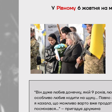
У
Рівному
6 жовтня на м
“Він дуже любив донечку, якій 9 років, 
особливо любив ходити на щуку… Павло за
я казала, що можливо варто вже продати
посміхався…” – пригадує дружина