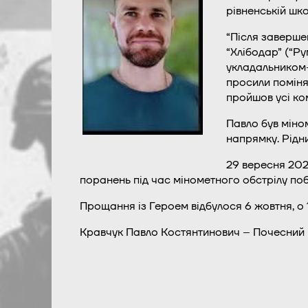
рівненській шк
“Після заверше
“Хлібодар” (“Ру
укладальником-п
просили помінят
пройшов усі ком
Павло був міно
напрямку. Рідн
29 вересня 202
поранень під час мінометного обстрілу поб
Прощання із Героем відбулося 6 жовтня, о 
Кравчук Павло Костянтинович – Почесний г