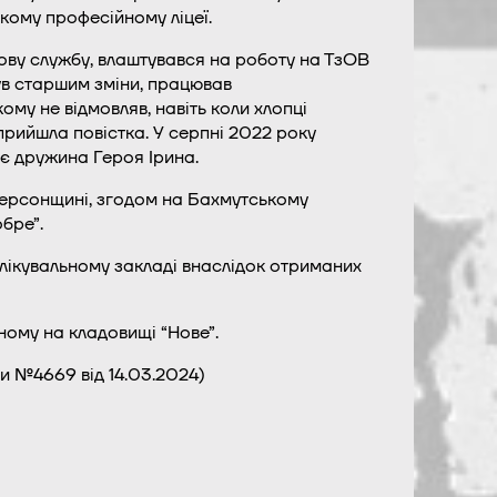
кому професійному ліцеї.
ову службу, влаштувався на роботу на ТзОВ
був старшим зміни, працював
му не відмовляв, навіть коли хлопці
 прийшла повістка. У серпні 2022 року
ає дружина Героя Ірина.
 Херсонщині, згодом на Бахмутському
бре”.
лікувальному закладі внаслідок отриманих
ному на кладовищі “Нове”.
и №4669 від 14.03.2024)