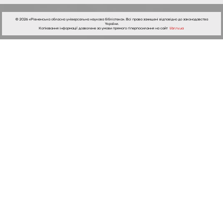
© 2026 «Рівненська обласна універсальна наукова бібліотека». Всі права захищені відповідно до законодавства
України.
Копіювання інформації дозволене за умови прямого гіперпосилання на сайт
libr.rv.ua