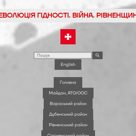
йти
ЕВОЛЮЦІЯ ГІДНОСТІ. ВІЙНА. РІВНЕНЩИ
у
English
Головна
Майдан, АТО/ООС
Вараський район
Дубенський район
Рівненський район
Сарненський район