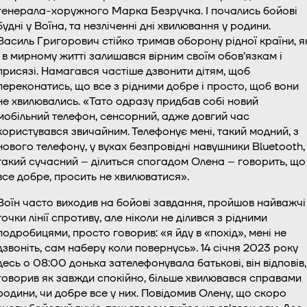
генерала-хоружного Марка Безручка. І почались бойові
будні у Воїна, та незліченні дні хвилювання у родини.
Василь Григорович стійко тримав оборону рідної країни, я
і в мирному житті залишався вірним своїм обов’язкам і
присязі. Намагався частіше дзвонити дітям, щоб
переконатись, що все з рідними добре і просто, щоб вони
не хвилювались. «Тато одразу придбав собі новий
мобільний телефон, сенсорний, адже довгий час
користувався звичайним. Телефонує мені, такий модний, з
нового телефону, у вухах безпровідні навушники Bluetooth,
такий сучасний – ділиться спогадом Олена – говорить, що
все добре, просить не хвилюватися».
Воїн часто виходив на бойові завдання, пройшов найважчі
точки лінії спротиву, але ніколи не ділився з рідними
подробицями, просто говорив: «я йду в «похід», мені не
дзвоніть, сам наберу коли повернусь». 14 січня 2023 року
десь о 08:00 донька зателефонувала батькові, він відповів,
говорив як завжди спокійно, більше хвилювався справами
родини, чи добре все у них. Повідомив Олену, що скоро