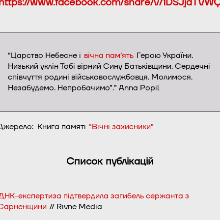
https://www.facebook.com/share/v/1DSJjdTVW
“Царство Небесне і
вічна пам’ять
Герою України.
Низький уклін Тобі вірний Сину Батьківщини. Сердечні
співчуття родині військовослужбовця. Молимося.
Незабудемо. Непробачимо”.” Anna Popil
Джерело: Книга памяті
“Вічні захисники”
Список публікацій
ДНК-експертиза підтвердила загибель сержанта з
Сарненщини
// Rivne Media