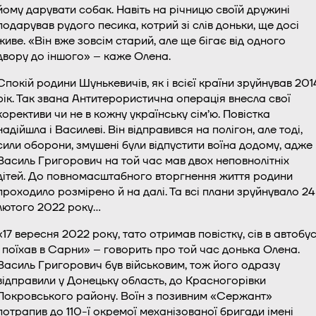
йому дарувати собак. Навіть на річницю своїй дружині
подарував рудого песика, котрий зі слів доньки, ще досі
живе. «Він вже зовсім старий, але ще бігає від одного
двору до іншого» – каже Олена.
Спокій родини Шунькевичів, як і всієї країни зруйнував 201
рік. Так звана Антитерористична операція внесла свої
корективи чи не в кожну українську сім’ю. Повістка
надійшла і Василеві. Він відправився на полігон, але тоді,
сили оборони, змушені були відпустити воїна додому, адже
Василь Григорович на той час мав двох неповнолітніх
дітей. До повномасштабного вторгнення життя родини
проходило розмірено й на далі. Та всі плани зруйнувало 24
лютого 2022 року…
«17 вересня 2022 року, тато отримав повістку, сів в автобу
і поїхав в Сарни» – говорить про той час донька Олена.
Василь Григорович був військовим, тож його одразу
відправили у Донецьку область, до Красногорівки
Покровського району. Воїн з позивним «Сержант»
потрапив до 110-ї окремої механізованої бригади імені