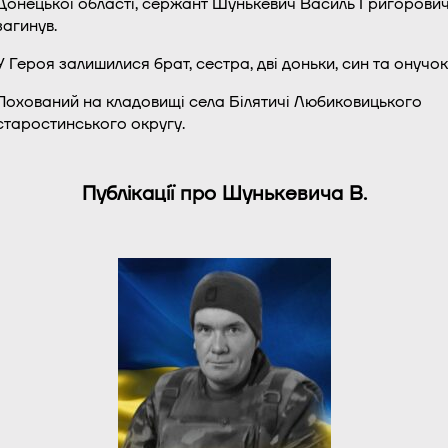
Донецької області, сержант Шунькевич Василь Григорови
загинув.
У Героя залишилися брат, сестра, дві доньки, син та онучок
Похований на кладовищі села Білятичі Любиковицького
старостинського округу.
Публікації про Шунькевича В.