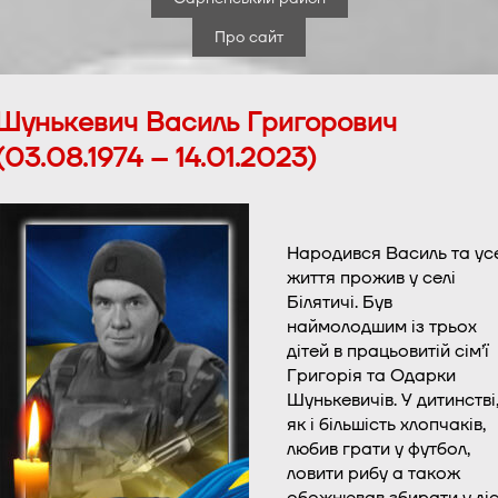
Про сайт
Шунькевич Василь Григорович
(03.08.1974 – 14.01.2023)
Народився Василь та ус
життя прожив у селі
Білятичі. Був
наймолодшим із трьох
дітей в працьовитій сім’ї
Григорія та Одарки
Шунькевичів. У дитинстві
як і більшість хлопчаків,
любив грати у футбол,
ловити рибу а також
обожнював збирати у ліс