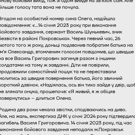
знову бойовий вихід, тож згодом вийде на зв’язок сам. Але
більше голосу тата вона не почула.
Згодом на особистий номер сина Олега, надійшло
повідомлення: «…14 січня 2023 року при виконання
бойового завдання, сержант Василь Шунькевич, зник
безвісти в районі Покровська». Через певний час, 26
лютого того ж року, доньці подзвонив побратим батька на
ім’я Олександр, втомленим голосом повідомив, що швидше
за все Василь Григорович загинув разом з іншими
солдатами на тому ж завданні. Діти не повірили,
продовжили самостійний пошук та не переставали
молитись за швидке повернення батька, його звичний
короткий дзвінок. «Надіялась, ось він тихо зайде у двір, що
не злякати онука, прошепоче: «Я живий, я ж обіцяв
повернутись» – ділиться Олена.
Родина два роки чекала звістки, сподіваючись на диво.
Але, на жаль, експертиза ДНК у січні 2024 року підтвердил
загибель Василя Григоровича. 14 січня 2023 року, під час
виконання бойового завдання неподалік м.Покровськ