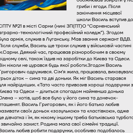
гриби і ягоди. Після
закінчення місцевої
школи Василь вступив д
СПТУ №21 в місті Сарни (нині ЗП(ПТ)О “Сарненський
аграрно-технологічний професійний коледж”). Згодом
була армія, служив в Луганську. Мав звання сержант ВДВ.
Після служби, Василь ще трохи служив у військовій частині
м.Сарни. Деякий час, працював різноробочим в своєму
рідному селі, також їздив на заробітки до Києва та Одеси.
Він ніколи не цурався будь якої роботи.Згодом Василь
Григорович одружився. Сім’я жила, працювала, виховувал
трьох діток – сина та дві доньки. Як міг Василь старався
для найрідніших. «Тато часто привозив хороші подарунки 
Києва та Одеси – ділиться спогадом найменша донька
Олена – хотів, щоб все було у його сина та донечок-
пташенят. Василь Григорович, як і його батько любив
називати своїх доньок «зозулькою» та «ластівкою», адже
це дівчатка і їм, як нікому іншому треба батьківська турбот
і звичайно захист. Родина мала свої сімейні традиції.
Василь любив робити подарунки, особливо подобалось